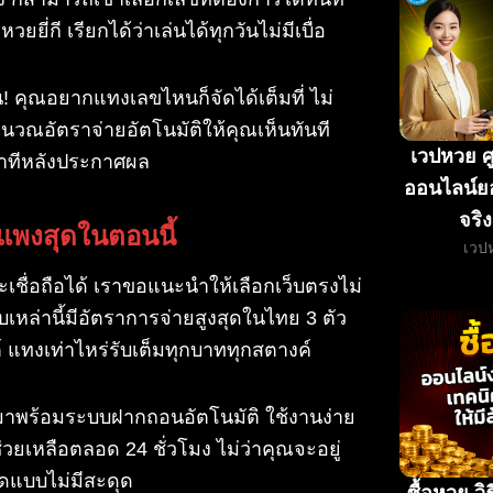
่กี เรียกได้ว่าเล่นได้ทุกวันไม่มีเบื่อ
้น! คุณอยากแทงเลขไหนก็จัดได้เต็มที่ ไม่
คำนวณอัตราจ่ายอัตโนมัติให้คุณเห็นทันที
เวปหวย ศ
่นาทีหลังประกาศผล
ออนไลน์ยอ
จริ
ยแพงสุดในตอนนี้
เวปห
เชื่อถือได้ เราขอแนะนำให้เลือกเว็บตรงไม่
บเหล่านี้มีอัตราการจ่ายสูงสุดในไทย 3 ตัว
 แทงเท่าไหร่รับเต็มทุกบาททุกสตางค์
มาพร้อมระบบฝากถอนอัตโนมัติ ใช้งานง่าย
วยเหลือตลอด 24 ชั่วโมง ไม่ว่าคุณจะอยู่
งวดแบบไม่มีสะดุด
ซื้อหวย ว