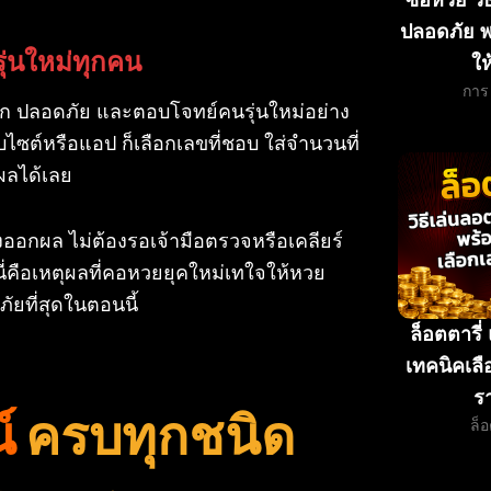
ปลอดภัย พ
ุ่นใหม่ทุกคน
ให
การ 
ก ปลอดภัย และตอบโจทย์คนรุ่นใหม่อย่าง
บไซต์หรือแอป ก็เลือกเลขที่ชอบ ใส่จำนวนที่
ศผลได้เลย
งออกผล ไม่ต้องรอเจ้ามือตรวจหรือเคลียร์
นี่คือเหตุผลที่คอหวยยุคใหม่เทใจให้หวย
ัยที่สุดในตอนนี้
ล็อตตารี
เทคนิคเลื
ร
์
ครบทุกชนิด
ล็อ