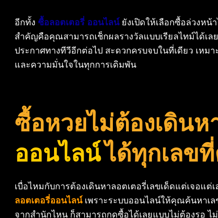
อีกทั้ง
ซื้อลอตเตอรี่ ออนไลน์
ยังเปิดให้เลือกซื้อล่วงหน้
สำคัญคือคุณสามารถเช็กผลรางวัลแบบเรียลไทม์ได้เลยผ
ประกาศทางทีวีอีกต่อไป สะดวกครบจบในที่เดียว เหมาะก
และความมั่นใจในทุกการเดิมพัน
ซื้อหวยไม่ต้องเดินห
ออนไลน์
ได้ทุกเลขที
เบื่อไหมกับการต้องเดินหาลอตเตอรี่เลขเด็ดแต่เจอแต่
ลอตเตอรี่ออนไลน์
เพราะระบบออนไลน์ให้คุณค้นหาเลขที
จากสำนักไหน ก็สามารถกดซื้อได้เลยแบบไม่ต้องรอ ไม่ต