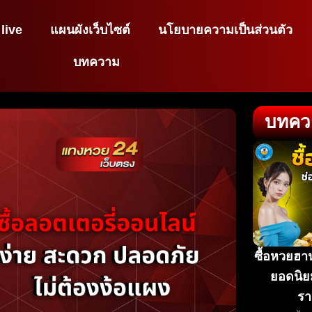
 live
แผนผังเว็บไซต์
นโยบายความเป็นส่วนตัว
บทความ
บทควา
ซื้อหวยฮา
ยอดนิยม
รา