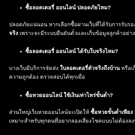
ซื้อลอตเตอรี่ ออนไลน์ ปลอดภัยไหม?
ปลอดภัยแน่นอน หากเลือกซื้อผ่านเว็บที่ได้รับการรับรอง
จริง
เพราะจะมีระบบยืนยันตั๋วและเก็บข้อมูลลูกค้าอย่
ซื้อลอตเตอรี่ ออนไลน์ ได้รับใบจริงไหม?
บางเว็บมีบริการจัดส่ง
ใบลอตเตอรี่ตัวจริงถึงบ้าน
หรือเก
ความถูกต้อง ตรวจสอบได้ทุกเมื่อ
ซื้อหวยออนไลน์ ใช้เงินเท่าไหร่ขั้นต่ำ?
ส่วนใหญ่เว็บหวยออนไลน์จะเปิดให้
ซื้อหวยขั้นต่ำเพียง
เหมาะสำหรับทุกคนที่อยากลองเสี่ยงโชคแบบไม่ต้องลง