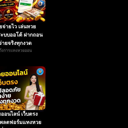
ยจ่ายไว เล่นหวย
ระบบออโต้ ฝากถอน
 จ่ายจริงทุกงวด
ถึงการแทงหวยออน
ยออนไลน์ เว็บตรง
พลตฟอร์มแทงหวย