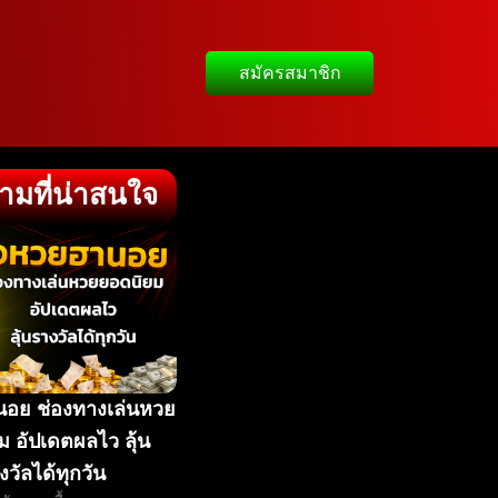
สมัครสมาชิก
มที่น่าสนใจ
นอย ช่องทางเล่นหวย
 อัปเดตผลไว ลุ้น
งวัลได้ทุกวัน