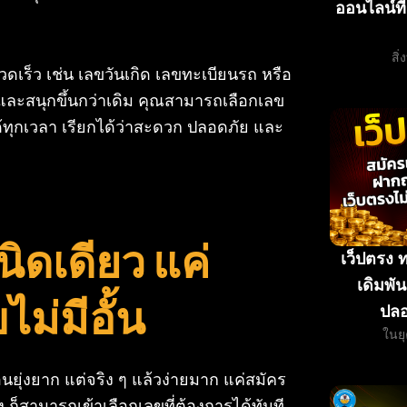
ออนไลน์ที
สิ่
ดเร็ว เช่น เลขวันเกิด เลขทะเบียนรถ หรือ
และสนุกขึ้นกว่าเดิม คุณสามารถเลือกเลข
ด้ทุกเวลา เรียกได้ว่าสะดวก ปลอดภัย และ
นิดเดียว แค่
เว็ปตรง 
เดิมพั
ม่มีอั้น
ปลอ
ในยุ
นยุ่งยาก แต่จริง ๆ แล้วง่ายมาก แค่สมัคร
่าง ก็สามารถเข้าเลือกเลขที่ต้องการได้ทันที