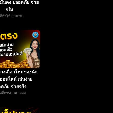
่มั่นคง ปลอดภัย จ่าย
จริง
งที่ทำให้ เว็บหวย
ทางเลือกใหม่ของนัก
นออนไลน์ เล่นง่าย
ดภัย จ่ายจริง
คที่การเล่นเกมออ