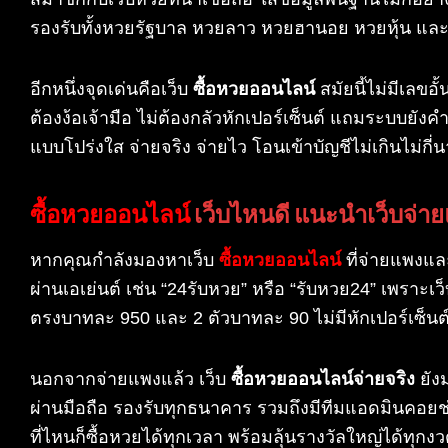
รองรับทั้งหวยรัฐบาล หวยลาว หวยฮานอย หวยหุ้น และหวยยี
อีกหนึ่งจุดเด่นคือเว็บ
ซื้อหวยออนไลน์
สมัยนี้ไม่มีเลขอั
ต้องง้อเจ้ามือ ไม่ต้องกลัวหักเปอร์เซ็นต์ แถมระบบยัง
แบบโปร่งใส จ่ายจริง จ่ายไว โอนเข้าบัญชีไม่เกินไม่กี
ซื้อหวยออนไลน์
เว็บไหนดี แนะนำเว็บจ่า
หากคุณกำลังมองหาเว็บ
ซื้อหวยออนไลน์
ที่จ่ายแพงและ
ผ่านเอเย่นต์ เช่น “24รับหวย” หรือ “รับหวย24” เพราะเว็
ตรงบาทละ 950 และ 2 ตัวบาทละ 90 ไม่มีหักเปอร์เซ็นต์
นอกจากจ่ายแพงแล้ว เว็บ
ซื้อหวยออนไลน์จ่ายจริง
ยัง
ผ่านมือถือ รองรับทุกธนาคาร รวมถึงมีทีมแอดมินคอยช่
ที่ไหนก็ซื้อหวยได้ทุกเวลา พร้อมลุ้นรางวัลใหญ่ได้ทุก