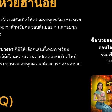
 หวยฮานอย
นั้น แต่ยังเปิดให้เล่นครบทุกชนิด เช่น
หวย
น เหมาะสำหรับคนชอบลุ้นบ่อย ๆ และอยาก
ง
ซื้อ หวยออ
ออนไล
รบวงจร
ก็มีให้เลือกเล่นทั้งหมด พร้อม
รวดเ
สถิติย้อนหลังและผลอัปเดตแบบเรียลไทม์
ปัจ
ดียวครบทุกหวย จบทุกความต้องการของคอหวย
AQ)