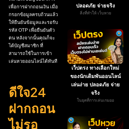
ปลอดภัย จ่ายจริง
เพื่อการฝากถอนเงิน เมื่อ
สิ่งที่ทำให้ เว็บหวย
กรอกข้อมูลครบถ้วนแล้ว
ให้ยืนยันข้อมูลและรอรับ
รหัส OTP เพื่อยืนยันตัว
ตน หลังจากนั้นคุณก็จะ
ได้บัญชีสมาชิก ที่
สามารถใช้ในการเข้า
เล่นหวยออนไลน์ได้ทันที
เว็ปตรง ทางเลือกใหม่
ของนักเดิมพันออนไลน์
เล่นง่าย ปลอดภัย จ่าย
ดีใจ24
จริง
ในยุคที่การเล่นเกมออ
ฝากถอน
ไม่รอ