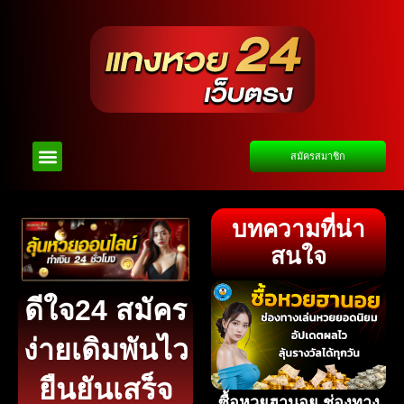
Skip
to
content
Menu
สมัครสมาชิก
บทความที่น่า
สนใจ
ดีใจ24 สมัคร
ง่ายเดิมพันไว
ยืนยันเสร็จ
ซื้อหวยฮานอย ช่องทาง