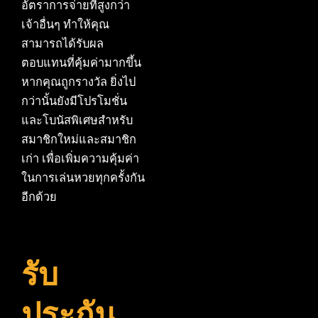
อัตราการจ่ายที่สูงกว่า
เจ้าอื่นๆ ทำให้คุณ
สามารถได้รับผล
ตอบแทนที่คุ้มค่ามากขึ้น
หากคุณถูกรางวัล ยิ่งไป
กว่านั้นยังมีโปรโมชั่น
และโบนัสพิเศษสำหรับ
สมาชิกใหม่และสมาชิก
เก่า เพื่อเพิ่มความคุ้มค่า
ในการเล่นหวยทุกครั้งกัน
อีกด้วย
รับ
ประกัน