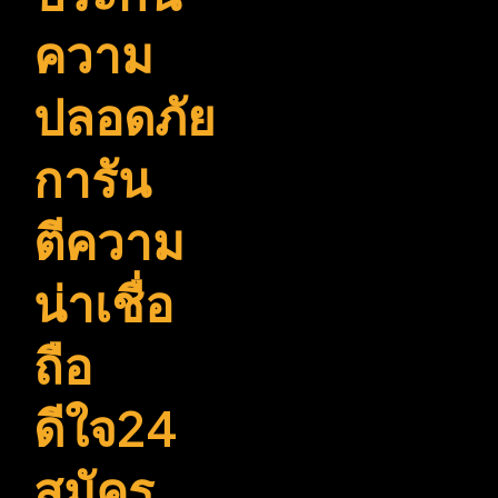
ความ
ปลอดภัย
การัน
ตีความ
น่าเชื่อ
ถือ
ดีใจ24
สมัคร