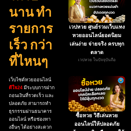
นาน ทำ
รายการ
เวปหวย ศูนย์รวมเว็บแทง
หวยออนไลน์ยอดนิยม
เร็ว กว่า
เล่นง่าย จ่ายจริง ครบทุก
ตลาด
ที่ไหนๆ
เวปหวย ในปัจจุบันถือ
เว็บไซต์หวยออนไลน์
ดีใจ24
มีระบบการฝาก
ถอนเงินที่รวดเร็ว และ
ปลอดภัย สามารถทำ
ธุรกรรมผ่านธนาคาร
ซื้อหวย วิธีเล่นหวย
ออนไลน์ หรือช่องทา
ออนไลน์ให้ปลอดภัย
งอื่นๆ ได้อย่างสะดวก