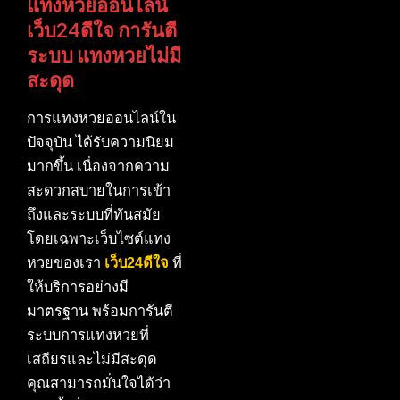
แทงหวยออนไลน์
เว็บ24ดีใจ
การันตี
ระบบ แทงหวยไม่มี
สะดุด
การแทงหวยออนไลน์ใน
ปัจจุบัน ได้รับความนิยม
มากขึ้น เนื่องจากความ
สะดวกสบายในการเข้า
ถึงและระบบที่ทันสมัย
โดยเฉพาะเว็บไซต์แทง
หวยของเรา
เว็บ24ดีใจ
ที่
ให้บริการอย่างมี
มาตรฐาน พร้อมการันตี
ระบบการแทงหวยที่
เสถียรและไม่มีสะดุด
คุณสามารถมั่นใจได้ว่า