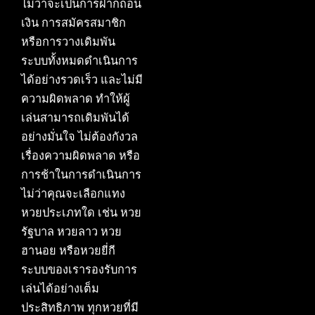
ไม่ว่าจะเป็นการฝากถอน
เงิน การสมัครสมาชิก
หรือการวางเดิมพัน
ระบบทั้งหมดดำเนินการ
ได้อย่างรวดเร็ว และไม่มี
ความผิดพลาด ทำให้ผู้
เล่นสามารถเดิมพันได้
อย่างมั่นใจ ไม่ต้องกังวล
เรื่องความผิดพลาด หรือ
การช้าในการดำเนินการ
ไม่ว่าคุณจะเลือกแทง
หวยประเภทใด เช่น หวย
รัฐบาล หวยลาว หวย
ฮานอย หรือหวยยี่กี
ระบบของเรารองรับการ
เล่นได้อย่างเต็ม
ประสิทธิภาพ ทุกหวยที่มี