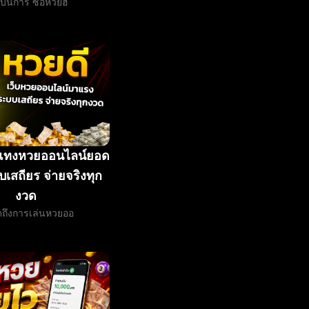
จุบันการ ซื้อหวยฮ
บแทงหวยออนไลน์ยอด
บเสถียร จ่ายจริงทุก
งวด
ดถึงการเล่นหวยออ