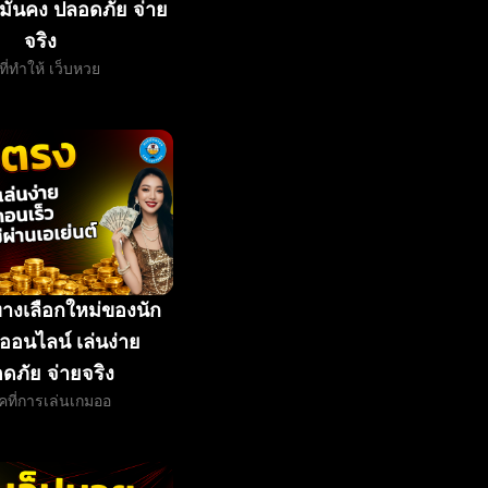
่มั่นคง ปลอดภัย จ่าย
จริง
งที่ทำให้ เว็บหวย
ทางเลือกใหม่ของนัก
นออนไลน์ เล่นง่าย
ดภัย จ่ายจริง
คที่การเล่นเกมออ