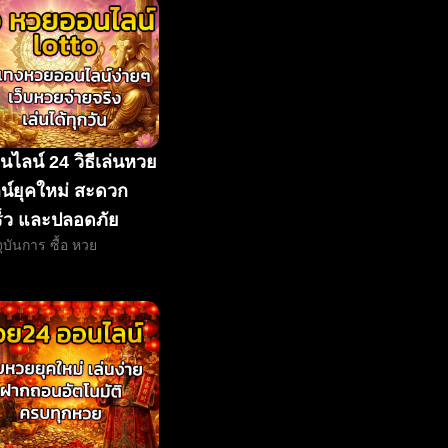
นไลน์ 24 วิธีเล่นหวย
น์ยุคใหม่ สะดวก
ร็ว และปลอดภัย
จุบันการ ซื้อ หวย