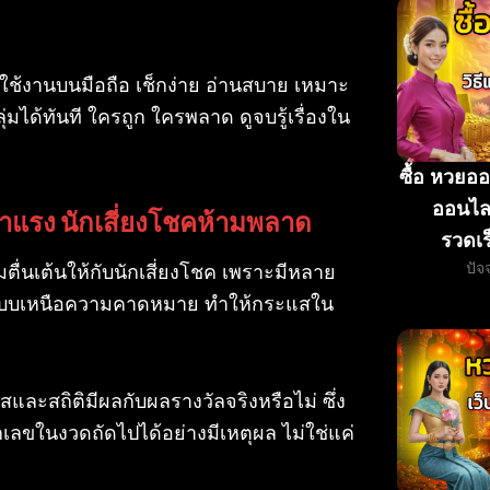
้งานบนมือถือ เช็กง่าย อ่านสบาย เหมาะ
่มได้ทันที ใครถูก ใครพลาด ดูจบรู้เรื่องใน
ซื้อ หวยออ
ออนไล
มาแรง นักเสี่ยงโชคห้ามพลาด
รวดเ
ปัจ
ตื่นเต้นให้กับนักเสี่ยงโชค เพราะมีหลาย
เป้าแบบเหนือความคาดหมาย ทำให้กระแสใน
ละสถิติมีผลกับผลรางวัลจริงหรือไม่ ซึ่ง
ลขในงวดถัดไปได้อย่างมีเหตุผล ไม่ใช่แค่