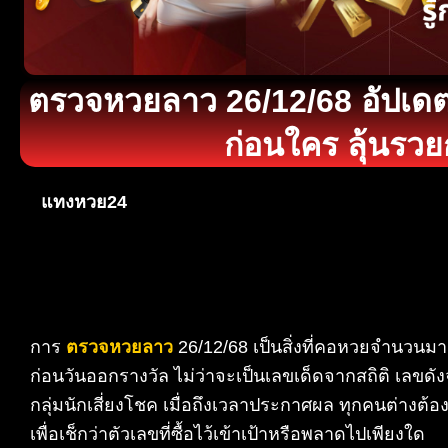
ตรวจหวยลาว 26/12/68 อัปเดตผ
ก่อนใคร ลุ้นรวย
แทงหวย24
การ
ตรวจหวยลาว
26/12/68 เป็นสิ่งที่คอหวยจำนวนมา
ก่อนวันออกรางวัล ไม่ว่าจะเป็นเลขเด็ดจากสถิติ เลขดั
กลุ่มนักเสี่ยงโชค เมื่อถึงเวลาประกาศผล ทุกคนต่างต้องก
เพื่อเช็กว่าตัวเลขที่ซื้อไว้เข้าเป้าหรือพลาดไปเพียงใด