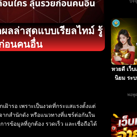
ปัจ
ลล่าสุดแบบเรียลไทม์ รู้
ก่อนคนอื่น
หวยดี เว็
นิยม ระบ
พอพู
กเฝ้ารอ เพราะเป็นงวดที่กระแสแรงตั้งแต่
งจากสำนักดัง หรือแนวทางที่แชร์ต่อกันใน
ารข้อมูลที่ถูกต้อง รวดเร็ว และเชื่อถือได้