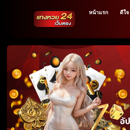
Skip
to
หน้าแรก
ดีใจ
content