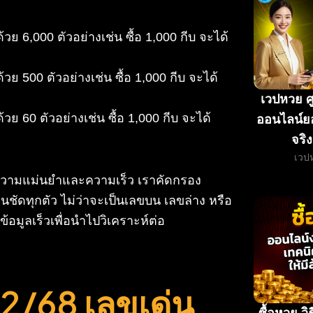
ด้วย 6,000 ตัวอย่างเช่น ซื้อ 1,000 กีบ จะได้
ด้วย 500 ตัวอย่างเช่น ซื้อ 1,000 กีบ จะได้
เวปหวย ศ
้วย 60 ตัวอย่างเช่น ซื้อ 1,000 กีบ จะได้
ออนไลน์ยอ
จริ
เวปห
ความแม่นยำและความเร็ว เราคัดกรอง
นชัดทุกตัว ไม่ว่าจะเป็นเลขบน เลขล่าง หรือ
้อมูลเร็วเพื่อนำไปวิเคราะห์ต่อ
2/68 เลขเด่น
ซื้อหวย ว