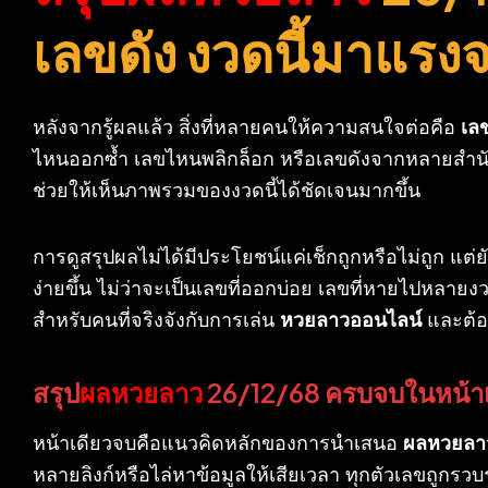
เลขดัง งวดนี้มาแรงจ
หลังจากรู้ผลแล้ว สิ่งที่หลายคนให้ความสนใจต่อคือ
เล
ไหนออกซ้ำ เลขไหนพลิกล็อก หรือเลขดังจากหลายสำนั
ช่วยให้เห็นภาพรวมของงวดนี้ได้ชัดเจนมากขึ้น
การดูสรุปผลไม่ได้มีประโยชน์แค่เช็กถูกหรือไม่ถูก แต่
ง่ายขึ้น ไม่ว่าจะเป็นเลขที่ออกบ่อย เลขที่หายไปหลายง
สำหรับคนที่จริงจังกับการเล่น
หวยลาวออนไลน์
และต้อ
สรุป
ผลหวยลาว
26/12/68 ครบจบในหน้าเด
หน้าเดียวจบคือแนวคิดหลักของการนำเสนอ
ผลหวยลาว
หลายลิงก์หรือไล่หาข้อมูลให้เสียเวลา ทุกตัวเลขถูกรวบ