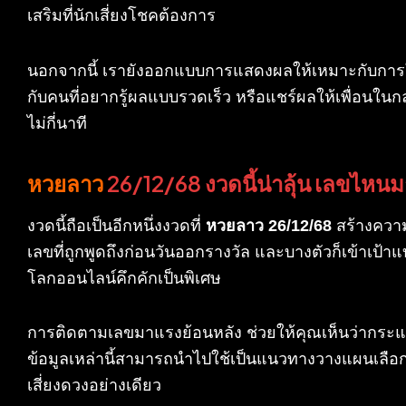
เสริมที่นักเสี่ยงโชคต้องการ
นอกจากนี้ เรายังออกแบบการแสดงผลให้เหมาะกับการใช
กับคนที่อยากรู้ผลแบบรวดเร็ว หรือแชร์ผลให้เพื่อนในกลุ
ไม่กี่นาที
หวยลาว
26/12/68 งวดนี้น่าลุ้น เลขไหน
งวดนี้ถือเป็นอีกหนึ่งงวดที่
หวยลาว 26/12/68
สร้างความ
เลขที่ถูกพูดถึงก่อนวันออกรางวัล และบางตัวก็เข้า
โลกออนไลน์คึกคักเป็นพิเศษ
การติดตามเลขมาแรงย้อนหลัง ช่วยให้คุณเห็นว่ากระแสแ
ข้อมูลเหล่านี้สามารถนำไปใช้เป็นแนวทางวางแผนเลือกเ
เสี่ยงดวงอย่างเดียว