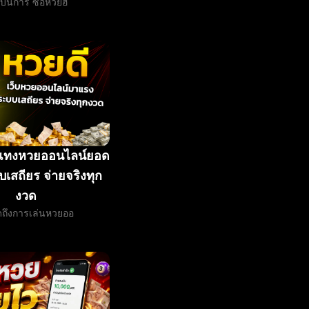
จุบันการ ซื้อหวยฮ
บแทงหวยออนไลน์ยอด
บเสถียร จ่ายจริงทุก
งวด
ดถึงการเล่นหวยออ