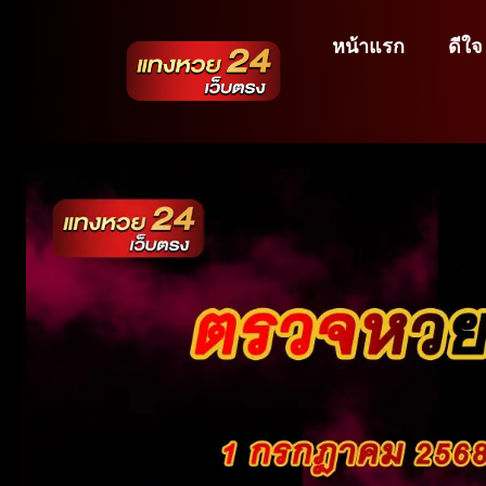
Skip
to
หน้าแรก
ดีใจ
content