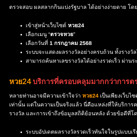
ตรวจสอบ ผลสลากกินแบ่งรัฐบาล ได้อย่างง่ายดาย โดยมี
เข้าสู่หน้าเว็บไซต์
หวย24
เลือกเมนู “
ตรวจหวย
”
เลือกวันที่
1 กรกฎาคม 2568
ระบบจะแสดงผลรางวัลอย่างครบถ้วน ทั้งรางวัล
สามารถค้นหาเลขรางวัลได้อย่างรวดเร็ว ผ่านร
หวย24
บริการที่ครอบคลุมมากกว่าการต
หลายท่านอาจมีความเข้าใจว่า
หวย24
เป็นเพียงเว็บ
เท่านั้น แต่ในความเป็นจริงแล้ว นี่คือแหล่งที่ให้บริ
รางวัล และการเข้าถึงข้อมูลสถิติย้อนหลัง ด้วยข้อดีที่โด
ระบบอัปเดตผลรางวัลรวดเร็วทันใจในรูปแบบเรี