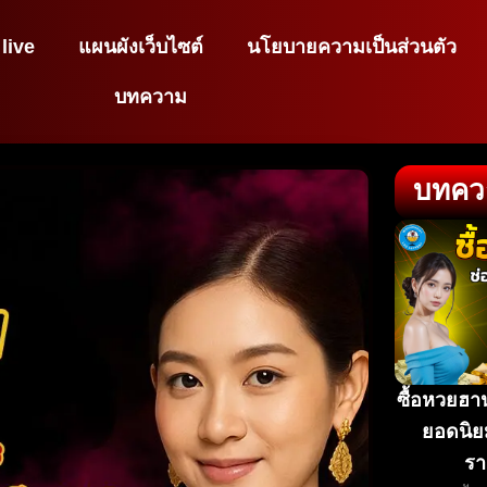
 live
แผนผังเว็บไซต์
นโยบายความเป็นส่วนตัว
บทความ
บทควา
ซื้อหวยฮา
ยอดนิยม
รา