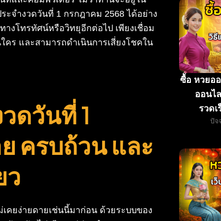
ะจำงวดวันที่ 1 กรกฎาคม 2568 ได้อย่าง
โทรทัศน์หรือวิทยุอีกต่อไป เพียงเชื่อม
่อนใคร และสามารถดำเนินการเสี่ยงโชคใน
ซื้อ หวยออ
ออนไล
ดวันที่ 1
รวดเ
ปัจ
าย ครบถ้วน และ
ยว
่เคยง่ายดายเช่นนี้มาก่อน ด้วยระบบของ