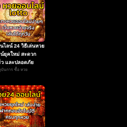
นไลน์ 24 วิธีเล่นหวย
น์ยุคใหม่ สะดวก
ร็ว และปลอดภัย
จุบันการ ซื้อ หวย