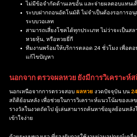
ไม่มีข้อจำกัดด้านเลขอั้น และจ่ายผลตอบแทนเ
ระบบฝากถอนอัตโนมัติ ไม่จำเป็นต้องรอการอนุม
ระบบวอเลท
สามารถเสี่ยงโชคได้ทุกประเภท ไม่ว่าจะเป็นส
หวยหุ้น, หรือหวยยี่กี
ทีมงานพร้อมให้บริการตลอด 24 ชั่วโมง เพื่อ
แก้ไขปัญหา
นอกจาก ตรวจผลหวย ยังมีการวิเคราะห์สถ
นอกเหนือจากการตรวจสอบ
ผลหวย
งวดปัจจุบัน บน
24
สถิติย้อนหลัง เพื่อช่วยในการวิเคราะห์แนวโน้มของเลข
รางวัลในงวดถัดไป ผู้เล่นสามารถค้นหาข้อมูลย้อนหลั
เข้าใจง่าย
ด้วยระบบของเรา ที่รองรับการใช้งานผ่านอุปกรณ์เคลื่อ