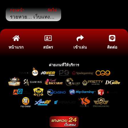
ก่อนหน้า
ถัดไป
Prev
Next
รวยหวย เล่นยังไงให้ได้ลุ้นบ่อย ไม่ต้องพึ่งดวงอย่างเดียว
เว็บแทงหวย 24 จบในเว็บเดียว แทงง่าย จ่ายจริง เล่นสบายทั้งวัน
หน้าแรก
สมัคร
เข้าเล่น
ติดต่อ
ค่ายเกมที่ให้บริการ