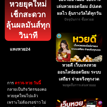
หวยยุคใหม่
เล่นหวยยอดนิยม อัปเดต
เช็กสะดวก
ผลไว ลุ้นรางวัลได้ทุกวัน
ปัจจุบันการ ซื้อหวยฮ
ลุ้นผลมันส์ทุก
วินาที
แทงหวย24
หวยดี เว็บแทงหวย
ออนไลน์ยอดนิยม ระบบ
เสถียร จ่ายจริงทุกงวด
การ
ตรวจ-หวย วันนี้
พอพูดถึงการเล่นหวยออ
กลายเป็นกิจวัตรของคอ
หวยยุคใหม่ไปแล้ว
เพราะไม่ต้องรอข่าว ไม่