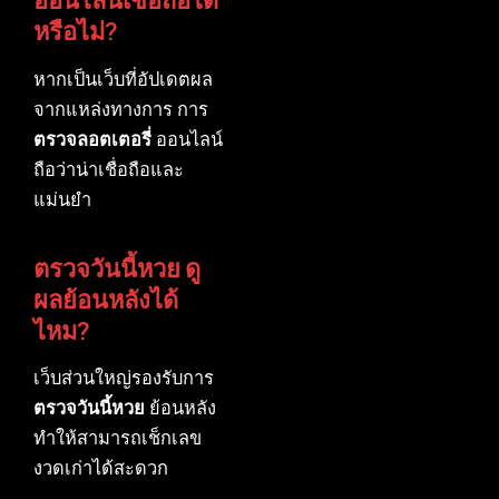
หรือไม่?
หากเป็นเว็บที่อัปเดตผล
จากแหล่งทางการ การ
ตรวจลอตเตอรี่
ออนไลน์
ถือว่าน่าเชื่อถือและ
แม่นยำ
ตรวจวันนี้หวย ดู
ผลย้อนหลังได้
ไหม?
เว็บส่วนใหญ่รองรับการ
ตรวจวันนี้หวย
ย้อนหลัง
ทำให้สามารถเช็กเลข
งวดเก่าได้สะดวก