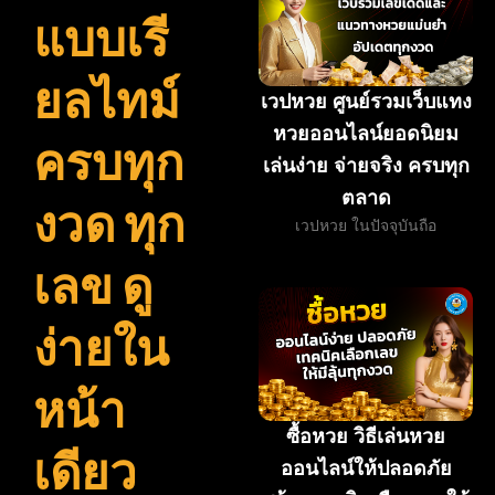
แบบเรี
ยลไทม์
เวปหวย ศูนย์รวมเว็บแทง
หวยออนไลน์ยอดนิยม
ครบทุก
เล่นง่าย จ่ายจริง ครบทุก
ตลาด
งวด ทุก
เวปหวย ในปัจจุบันถือ
เลข ดู
ง่ายใน
หน้า
ซื้อหวย วิธีเล่นหวย
เดียว
ออนไลน์ให้ปลอดภัย