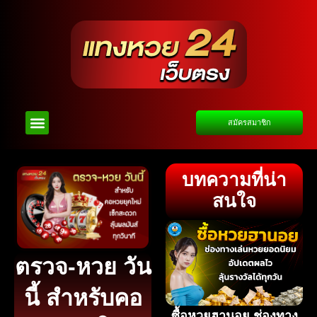
Skip
to
content
Menu
สมัครสมาชิก
บทความที่น่า
สนใจ
ตรวจ-หวย วัน
นี้ สำหรับคอ
ซื้อหวยฮานอย ช่องทาง