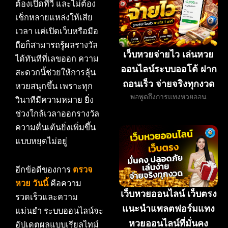
ต้องเปิดทีวี และไม่ต้อง
เช็กหลายแหล่งให้เสีย
เวลา แค่เปิดเว็บหรือมือ
ถือก็สามารถรู้ผลรางวัล
เว็บหวยจ่ายไว เล่นหวย
ได้ทันทีที่เลขออก ความ
ออนไลน์ระบบออโต้ ฝาก
สะดวกนี้ช่วยให้การลุ้น
ถอนเร็ว จ่ายจริงทุกงวด
หวยสนุกขึ้น เพราะทุก
พอพูดถึงการแทงหวยออน
วินาทีมีความหมาย ยิ่ง
ช่วงใกล้เวลาออกรางวัล
ความตื่นเต้นยิ่งเพิ่มขึ้น
แบบหยุดไม่อยู่
อีกข้อดีของการ
ตรวจ
หวย วันนี้
คือความ
เว็บหวยออนไลน์ เว็บตรง
รวดเร็วและความ
แนะนำแพลตฟอร์มแทง
แม่นยำ ระบบออนไลน์จะ
หวยออนไลน์ที่มั่นคง
อัปเดตผลแบบเรียลไทม์