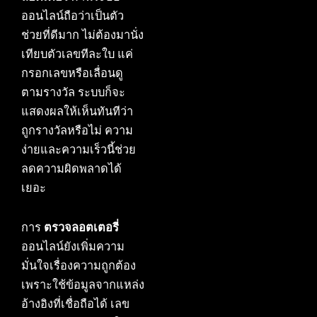
ออนไลน์ถือว่าเป็นตัว
ช่วยที่ดีมาก ไม่ต้องมานั่ง
เทียบตัวเลขทีละใบ แค่
กรอกเลขหรือเลื่อนดู
ตามรางวัล ระบบก็จะ
แสดงผลให้เห็นทันทีว่า
ถูกรางวัลหรือไม่ ความ
ง่ายและความเร็วนี้ช่วย
ลดความผิดพลาดได้
เยอะ
การ
ตรวจลอตเตอรี่
ออนไลน์ยังเพิ่มความ
มั่นใจเรื่องความถูกต้อง
เพราะใช้ข้อมูลจากแหล่ง
อ้างอิงที่เชื่อถือได้ เลข