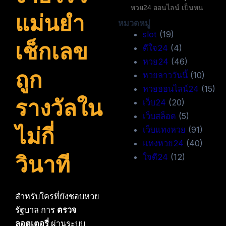
หวย24 ออนไลน์ เป็นหน
แม่นยำ
หมวดหมู่
slot
(19)
เช็กเลข
ดีใจ24
(4)
หวย24
(46)
ถูก
หวยลาววันนี้
(10)
หวยออนไลน์24
(15)
รางวัลใน
เว็บ24
(20)
เว็บสล็อต
(5)
ไม่กี่
เว็บแทงหวย
(91)
แทงหวย24
(40)
วินาที
ใจดี24
(12)
สำหรับใครที่ยังชอบหวย
รัฐบาล การ
ตรวจ
ลอตเตอรี่
ผ่านระบบ