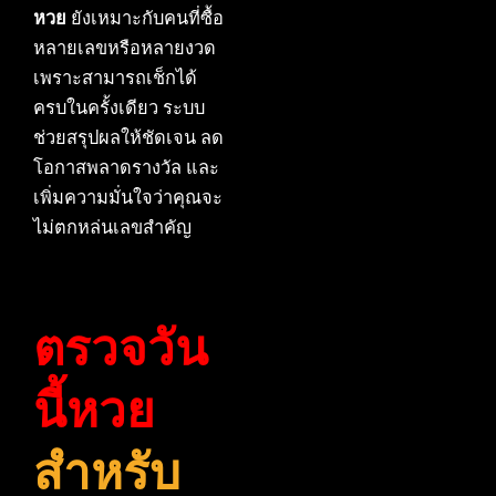
หวย
ยังเหมาะกับคนที่ซื้อ
หลายเลขหรือหลายงวด
เพราะสามารถเช็กได้
ครบในครั้งเดียว ระบบ
ช่วยสรุปผลให้ชัดเจน ลด
โอกาสพลาดรางวัล และ
เพิ่มความมั่นใจว่าคุณจะ
ไม่ตกหล่นเลขสำคัญ
ตรวจวัน
นี้หวย
สำหรับ