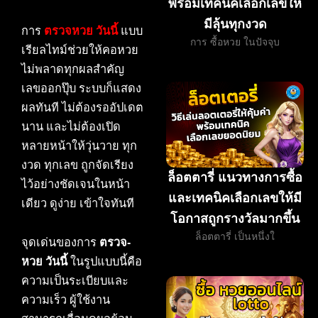
พร้อมเทคนิคเลือกเลขให้
มีลุ้นทุกงวด
การ
ตรวจหวย วันนี้
แบบ
การ ซื้อหวย ในปัจจุบ
เรียลไทม์ช่วยให้คอหวย
ไม่พลาดทุกผลสำคัญ
เลขออกปุ๊บ ระบบก็แสดง
ผลทันที ไม่ต้องรออัปเดต
นาน และไม่ต้องเปิด
หลายหน้าให้วุ่นวาย ทุก
งวด ทุกเลข ถูกจัดเรียง
ล็อตตารี่ แนวทางการซื้อ
ไว้อย่างชัดเจนในหน้า
และเทคนิคเลือกเลขให้มี
เดียว ดูง่าย เข้าใจทันที
โอกาสถูกรางวัลมากขึ้น
ล็อตตารี่ เป็นหนึ่งใ
จุดเด่นของการ
ตรวจ-
หวย วันนี้
ในรูปแบบนี้คือ
ความเป็นระเบียบและ
ความเร็ว ผู้ใช้งาน