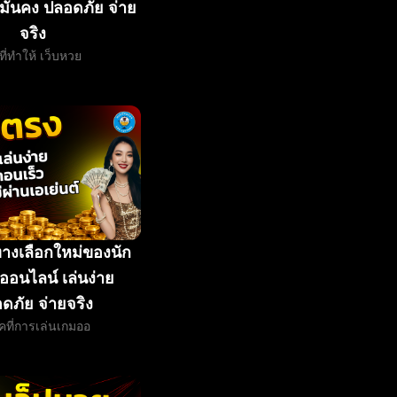
่มั่นคง ปลอดภัย จ่าย
จริง
งที่ทำให้ เว็บหวย
ทางเลือกใหม่ของนัก
นออนไลน์ เล่นง่าย
ดภัย จ่ายจริง
คที่การเล่นเกมออ