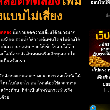
นสล็อตทดลอง
เพิ่ม
ออนไลน์ที
แบบไม่เสี่ยง
สิ่
 ทดลอง
นั้นช่วยลดความเสี่ยงได้อย่างมาก
ล็อต รวมทั้งวิธีวางเดิมพันโดยไม่ต้องใช้
ไม่เกิดความกดดัน ช่วยให้เข้าใจเกมได้ลึก
ยไม่ต้องกลัวเงินหมดหรือเสียทุนแบบไม่
่นเป็นครั้งแรก
เว็ปตรง 
ู้จักจังหวะเกมและช่วงเวลาการออกโบนัสได้
เดิมพั
่าเกมไหนโบนัสมาไว เกมไหนต้องใช้เวลานาน
ปลอ
ยสร้างทักษะที่จำเป็นสำหรับการเล่นจริง
ในยุ
ปด้วย