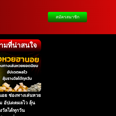
สมัครสมาชิก
มที่น่าสนใจ
นอย ช่องทางเล่นหวย
 อัปเดตผลไว ลุ้น
งวัลได้ทุกวัน