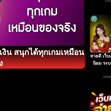
ปัจ
ยเงิน สนุกได้ทุกเกมเหมือน
หวยดี เว็
ง
นิยม ระบ
พอพู