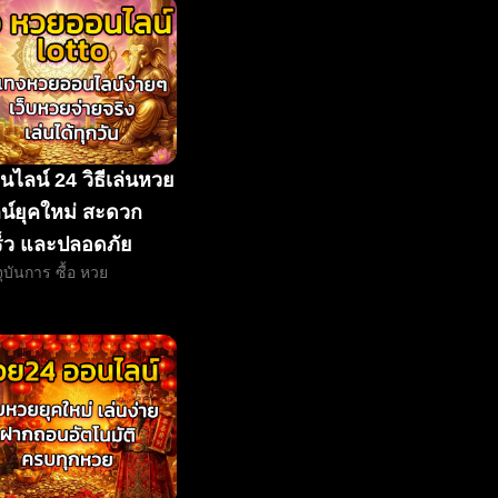
นไลน์ 24 วิธีเล่นหวย
น์ยุคใหม่ สะดวก
ร็ว และปลอดภัย
จุบันการ ซื้อ หวย