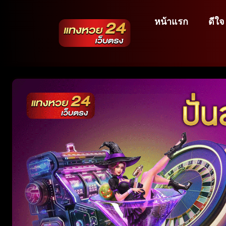
Skip
to
หน้าแรก
ดีใจ
content