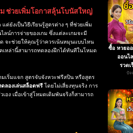
ม ช่วยเพิ่มโอกาสลุ้นโบนัสใหญ่
ต่ยังเป็นวิธีเรียนรู้สูตรต่าง ๆ ที่ช่วยเพิ่ม
นไลน์การจ่ายของเกม ซึ่งแต่ละเกมจะมี
ยด จะช่วยให้คุณรู้ว่าควรเน้นหมุนแบบไหน
ซื้อ หวยออ
คเหล่านี้สามารถทดลองฝึกได้ทันทีในโหมด
ออนไล
รวดเ
ปัจ
เกมเริ่มแจก สูตรจับจังหวะฟรีสปิน หรือสูตร
ทดลองเล่นสล็อตฟรี
โดยไม่เสี่ยงทุนจริง การ
วเอง เมื่อเข้าสู่โหมดเดิมพันจริงก็สามารถ