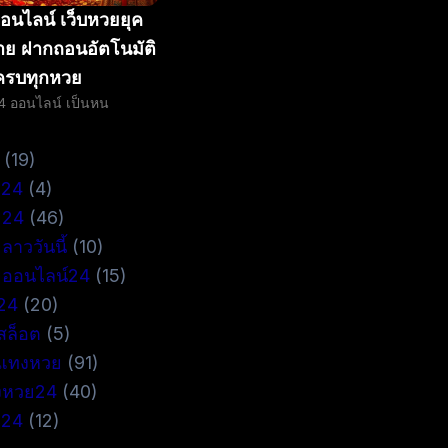
อนไลน์ เว็บหวยยุค
ง่าย ฝากถอนอัตโนมัติ
ครบทุกหวย
4 ออนไลน์ เป็นหน
(19)
จ24
(4)
ย24
(46)
ลาววันนี้
(10)
ออนไลน์24
(15)
บ24
(20)
บสล็อต
(5)
บแทงหวย
(91)
งหวย24
(40)
ี24
(12)