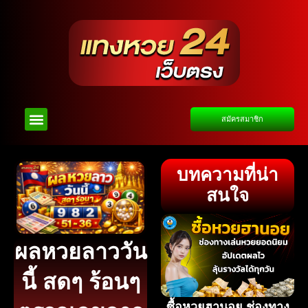
Skip
to
content
Menu
สมัครสมาชิก
บทความที่น่า
สนใจ
ผลหวยลาววัน
นี้ สดๆ ร้อนๆ
ซื้อหวยฮานอย ช่องทาง