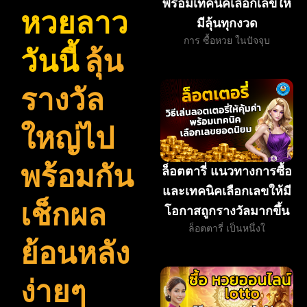
พร้อมเทคนิคเลือกเลขให้
หวยลาว
มีลุ้นทุกงวด
การ ซื้อหวย ในปัจจุบ
วันนี้
ลุ้น
รางวัล
ใหญ่ไป
พร้อมกัน
ล็อตตารี่ แนวทางการซื้อ
และเทคนิคเลือกเลขให้มี
เช็กผล
โอกาสถูกรางวัลมากขึ้น
ล็อตตารี่ เป็นหนึ่งใ
ย้อนหลัง
ง่ายๆ