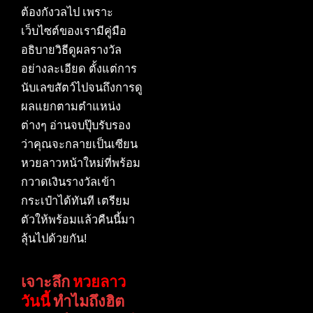
ต้องกังวลไป เพราะ
เว็บไซต์ของเรามีคู่มือ
อธิบายวิธีดูผลรางวัล
อย่างละเอียด ตั้งแต่การ
นับเลขสัตว์ไปจนถึงการดู
ผลแยกตามตำแหน่ง
ต่างๆ อ่านจบปุ๊บรับรอง
ว่าคุณจะกลายเป็นเซียน
หวยลาวหน้าใหม่ที่พร้อม
กวาดเงินรางวัลเข้า
กระเป๋าได้ทันที เตรียม
ตัวให้พร้อมแล้วคืนนี้มา
ลุ้นไปด้วยกัน!
เจาะลึก
หวยลาว
วันนี้
ทำไมถึงฮิต