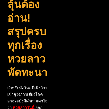
ลุ้นต้อง
อ่าน!
สรุปครบ
ทุกเรื่อง
หวยลาว
พัดทะนา
สำหรับมือใหม่ที่เพิ่งก้าว
เข้าสู่วงการเสี่ยงโชค
อาจจะยังมีคำถามคาใจ
ว่า
หวยลาววันนี้
ออก