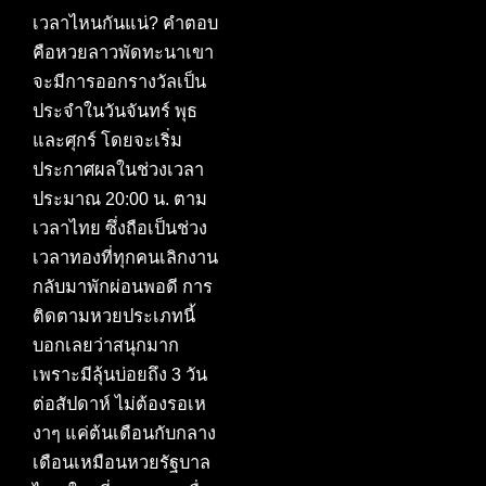
เวลาไหนกันแน่? คำตอบ
คือหวยลาวพัดทะนาเขา
จะมีการออกรางวัลเป็น
ประจำในวันจันทร์ พุธ
และศุกร์ โดยจะเริ่ม
ประกาศผลในช่วงเวลา
ประมาณ 20:00 น. ตาม
เวลาไทย ซึ่งถือเป็นช่วง
เวลาทองที่ทุกคนเลิกงาน
กลับมาพักผ่อนพอดี การ
ติดตามหวยประเภทนี้
บอกเลยว่าสนุกมาก
เพราะมีลุ้นบ่อยถึง 3 วัน
ต่อสัปดาห์ ไม่ต้องรอเห
งาๆ แค่ต้นเดือนกับกลาง
เดือนเหมือนหวยรัฐบาล