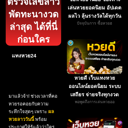
ตรวจเลขลาว
เล่นหวยยอดนิยม อัปเดต
พัดทะนางวด
ผลไว ลุ้นรางวัลได้ทุกวัน
ปัจจุบันการ ซื้อหวยฮ
ล่าสุด ได้ที่นี่
ก่อนใคร
แทงหวย24
หวยดี เว็บแทงหวย
ออนไลน์ยอดนิยม ระบบ
เสถียร จ่ายจริงทุกงวด
มาแล้วจ้า! ช่วงเวลาที่คอ
พอพูดถึงการเล่นหวยออ
หวยรอคอยกับความ
ระทึกใจสุดๆ เพราะ
ผล
หวยลาววันนี้
พร้อม
ประกาศให้รู้แล้วว่าใคร