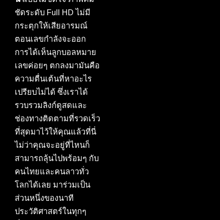
ชัดระดับ Full HD ไม่มี
กระตุกให้เสียอารมณ์
ตอนเลขกำลังจะออก
การได้เห็นลูกบอลหมาย
เลขค่อยๆ ตกลงมามันคือ
ความตื่นเต้นที่หาอะไร
เปรียบไม่ได้ ซึ่งเราได้
รวบรวมลิงก์ดูสดและ
ช่องทางติดตามที่รวดเร็ว
ที่สุดมาไว้ให้คุณแล้วที่นี่
ไม่ว่าคุณจะอยู่ที่ไหนก็
สามารถลุ้นไปพร้อมๆ กับ
คนไทยและคนลาวทั่ว
โลกได้เลย มาร่วมเป็น
ส่วนหนึ่งของนาที
ประวัติศาสตร์ในทุกๆ