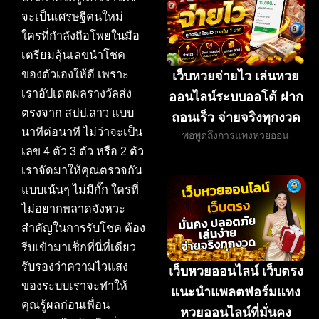
จะเป็นเศรษฐีคนใหม่
ใครที่กำลังถือโพยในมือ
เตรียมลุ้นเลขนำโชค
ของตัวเองให้ดี เพราะ
เว็บหวยจ่ายไว เล่นหวย
เราอัปเดตผลรางวัลส่ง
ออนไลน์ระบบออโต้ ฝาก
ตรงจาก สปป.ลาว แบบ
ถอนเร็ว จ่ายจริงทุกงวด
นาทีต่อนาที ไม่ว่าจะเป็น
พอพูดถึงการแทงหวยออน
เลข 4 ตัว 3 ตัว หรือ 2 ตัว
เราจัดมาให้คุณตรวจกัน
แบบเน้นๆ ไม่มีกั๊ก ใครที่
ไม่อยากพลาดจังหวะ
สำคัญในการรับโชค ต้อง
รีบเข้ามาเช็กที่นี่ที่เดียว
รับรองว่าความไวแสง
เว็บหวยออนไลน์ เว็บตรง
ของระบบเราจะทำให้
แนะนำแพลตฟอร์มแทง
คุณรู้ผลก่อนเพื่อน
หวยออนไลน์ที่มั่นคง