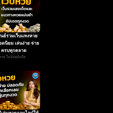
ูนย์รวมเว็บแทงหวย
ดนิยม เล่นง่าย จ่าย
ง ครบทุกตลาด
วย ในปัจจุบันถือ
ิธีเล่นหวยออนไลน์ให้