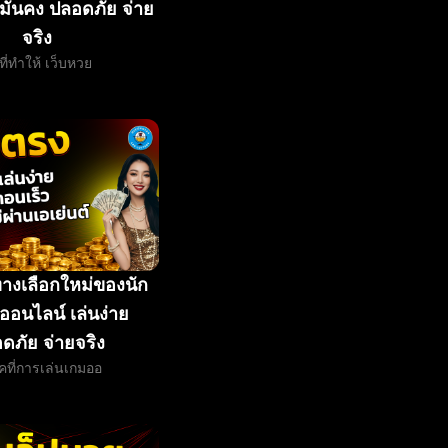
่มั่นคง ปลอดภัย จ่าย
จริง
งที่ทำให้ เว็บหวย
ทางเลือกใหม่ของนัก
นออนไลน์ เล่นง่าย
ดภัย จ่ายจริง
คที่การเล่นเกมออ