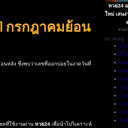
หวย24 อ
ใหม่ เล่น
 1 กรกฎาคมย้อน
หวย2
หมวดหมู่
slot
ดีใ
หว
้อนหลัง ซึ่งพบว่าเลขที่ออกบ่อยในงวดวันที่
หวย
หวย
เว็
เว็
เว็
แท
ใจด
โชคที่ใช้งานผ่าน
หวย24
เพื่อนำไปวิเคราะห์