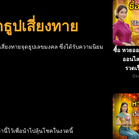
ธูปเสี่ยงทาย
ีเสี่ยงทายจุดธูปเลขมงคล ซึ่งได้รับความนิยม
ซื้อ หวยออ
ออนไล
รวดเ
ปัจ
านี้ไว้เพื่อนำไปลุ้นโชคในงวดนี้