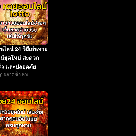
นไลน์ 24 วิธีเล่นหวย
น์ยุคใหม่ สะดวก
ร็ว และปลอดภัย
จุบันการ ซื้อ หวย