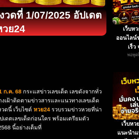
วดที่ 1/07/2025 อัปเดต
หวย24
เว็บหว
ออนไลน์
เร็ว
พอพูด
 ก.ค. 68
กระแสข่าวเลขเด็ด เลขดังจากทั่ว
วยต่างเฝ้าติดตามข่าวสารและแนวทางเลขเด็ด
ดนี้ เว็บไซต์
หวย24
รวบรวมข่าวหวยที่น่า
้อัปเดตเลขเด็ดก่อนใคร พร้อมเตรียมตัว
เว็บหว
8 นี้อย่างเต็มที่
แนะนำแ