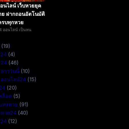
อนไลน์ เว็บหวยยุค
ง่าย ฝากถอนอัตโนมัติ
ครบทุกหวย
4 ออนไลน์ เป็นหน
(19)
จ24
(4)
ย24
(46)
ลาววันนี้
(10)
ออนไลน์24
(15)
บ24
(20)
บสล็อต
(5)
บแทงหวย
(91)
งหวย24
(40)
ี24
(12)