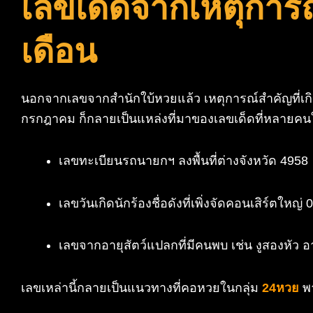
เลขเด็ดจากเหตุการ
เดือน
นอกจากเลขจากสำนักใบ้หวยแล้ว เหตุการณ์สำคัญที่เกิดข
กรกฎาคม ก็กลายเป็นแหล่งที่มาของเลขเด็ดที่หลายคน
เลขทะเบียนรถนายกฯ ลงพื้นที่ต่างจังหวัด 4958
เลขวันเกิดนักร้องชื่อดังที่เพิ่งจัดคอนเสิร์ตใหญ่
เลขจากอายุสัตว์แปลกที่มีคนพบ เช่น งูสองหัว อาย
เลขเหล่านี้กลายเป็นแนวทางที่คอหวยในกลุ่ม
24หวย
พา