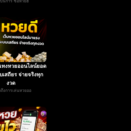
จุบันการ ซื้อหวยฮ
บแทงหวยออนไลน์ยอด
บเสถียร จ่ายจริงทุก
งวด
ดถึงการเล่นหวยออ