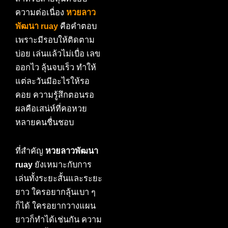
ความต่อเนื่อง
หวยลาว
พัฒนา ruay
คือคำตอบ
เพราะมีรอบให้ติดตาม
บ่อย เล่นแล้วไม่เบื่อ เลข
ออกไว ลุ้นจบเร็ว ทำให้
แต่ละวันมีอะไรให้รอ
คอย ความรู้สึกตอนรอ
ผลคือเสน่ห์ที่คอหวย
หลายคนชื่นชอบ
ที่สำคัญ
หวยลาวพัฒนา
ruay
ยังเหมาะกับการ
เล่นทั้งระยะสั้นและระยะ
ยาว ใครอยากลุ้นเบา ๆ
ก็ได้ ใครอยากวางแผน
ยาวก็ทำได้เช่นกัน ความ