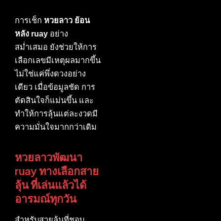
การเช็ก
หวยลาว ย้อน
หลัง ruay
อย่าง
สม่ำเสมอ ยังช่วยให้การ
เลือกเลขมีเหตุผลมากขึ้น
ไม่ใช่แค่พึ่งดวงอย่าง
เดียว เมื่อข้อมูลชัด การ
ตัดสินใจก็แม่นขึ้น และ
ทำให้การลุ้นแต่ละงวดมี
ความมั่นใจมากกว่าเดิม
หวยลาวพัฒนา
ruay ทางเลือกสาย
ลุ้น ที่เล่นแล้วได้
อารมณ์ทุกวัน
สำหรับสายลุ้นที่ชอบ