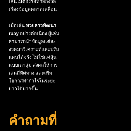
เล่นไม่ต้องรอหรือกังวล
เรื่องข้อมูลคลาดเคลื่อน
เมื่อเล่น
หวยลาวพัฒนา
ruay
อย่างต่อเนื่อง ผู้เล่น
สามารถนำข้อมูลแต่ละ
งวดมาวิเคราะห์และปรับ
แผนได้จริง ไม่ใช่แค่ลุ้น
แบบเดาสุ่ม ส่งผลให้การ
เล่นมีทิศทาง และเพิ่ม
โอกาสทำกำไรในระยะ
ยาวได้มากขึ้น
คำถามที่