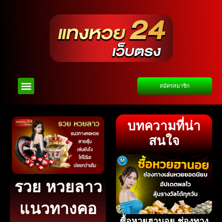
Skip
to
content
Menu
สมัครสมาชิก
บทความที่น่า
สนใจ
รวย หวยลาว
แนวทางคอ
ซื้อหวยฮานอย ช่องทาง