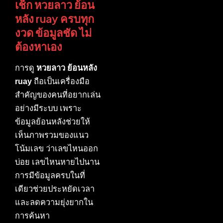
เช็ก หวยลาว ย้อน
หลัง ruay ครบทุก
งวด ข้อมูลชัด ไม่
ต้องหาเอง
การดู
หวยลาว ย้อนหลัง
ruay
ถือเป็นเครื่องมือ
สำคัญของคนที่อยากเล่น
อย่างมีระบบ เพราะ
ข้อมูลย้อนหลังช่วยให้
เห็นภาพรวมของแนว
โน้มเลข ว่าเลขไหนออก
บ่อย เลขไหนหายไปนาน
การมีข้อมูลครบในที่
เดียวช่วยประหยัดเวลา
และลดความยุ่งยากใน
การค้นหา