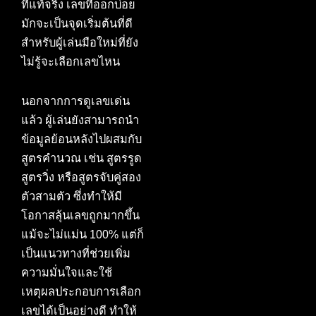
ที่แท้จริง เลขที่ออกบ่อย
มักจะเป็นจุดเริ่มต้นที่ดี
สำหรับผู้เล่นมือใหม่ที่ยัง
ไม่รู้จะเลือกเลขไหน
นอกจากการดูเลขเด่น
แล้ว ผู้เล่นยังสามารถนำ
ข้อมูลย้อนหลังไปผสมกับ
สูตรคำนวณ เช่น สูตรรูด
สูตรวิ่ง หรือสูตรจับคู่สอง
ตัวสามตัว ซึ่งทำให้มี
โอกาสลุ้นเลขถูกมากขึ้น
แม้จะไม่แม่น 100% แต่ก็
เป็นแนวทางที่ช่วยเพิ่ม
ความมั่นใจและใช้
เหตุผลประกอบการเลือก
เลขได้เป็นอย่างดี ทำให้