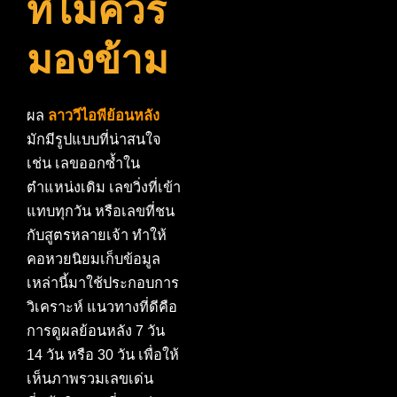
ที่ไม่ควร
มองข้าม
ผล
ลาววีไอพีย้อนหลัง
มักมีรูปแบบที่น่าสนใจ
เช่น เลขออกซ้ำใน
ตำแหน่งเดิม เลขวิ่งที่เข้า
แทบทุกวัน หรือเลขที่ชน
กับสูตรหลายเจ้า ทำให้
คอหวยนิยมเก็บข้อมูล
เหล่านี้มาใช้ประกอบการ
วิเคราะห์ แนวทางที่ดีคือ
การดูผลย้อนหลัง 7 วัน
14 วัน หรือ 30 วัน เพื่อให้
เห็นภาพรวมเลขเด่น