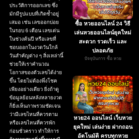
ประวัติการออกเลข ซึ่ง
มักมีรูปแบบที่เกิดซ้ำอยู่
เสมอ เช่น เลขออกบ่อย
ซื้อ หวยออนไลน์ 24 วิธี
ในรอบ 6 เดือน เลขเด่น
เล่นหวยออนไลน์ยุคใหม่
ในช่วงต้นปี หรือเลขที่
สะดวก รวดเร็ว และ
ชอบออกในงวดวันใกล้
ปลอดภัย
วันสำคัญต่าง ๆ สิ่งเหล่านี้
ปัจจุบันการ ซื้อ หวย
ช่วยให้เราคำนวณ
โอกาสของตัวเลขได้ง่าย
ขึ้น โดยไม่ต้องพึ่งโชค
เพียงอย่างเดียว ยิ่งถ้าดู
ข้อมูลย้อนหลังหลายงวด
ก็ยิ่งเห็นภาพรวมชัดเจน
ว่ามีเลขไหนที่ควรตาม
หวย24 ออนไลน์ เว็บหวย
หรือเลขไหนที่ควรพัก
ยุคใหม่ เล่นง่าย ฝากถอน
ก่อนชั่วคราว ทำให้การ
อัตโนมัติ ครบทุกหวย