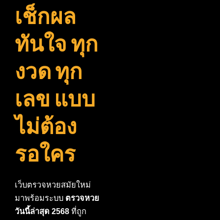
เช็กผล
ทันใจ ทุก
งวด ทุก
เลข แบบ
ไม่ต้อง
รอใคร
เว็บตรวจหวยสมัยใหม่
มาพร้อมระบบ
ตรวจหวย
วันนี้ล่าสุด 2568
ที่ถูก