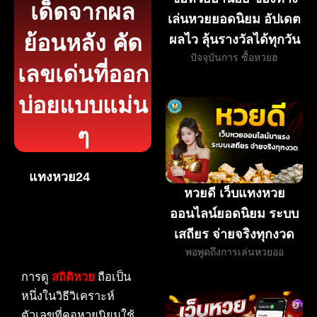
เด็ดจากผล
เล่นหวยยอดนิยม อัปเดต
ย้อนหลัง คัด
ผลไว ลุ้นรางวัลได้ทุกวัน
ปัจจุบันการ ซื้อหวยฮ
เลขเด่นที่ออก
บ่อยแบบแม่น
ๆ
แทงหวย24
หวยดี เว็บแทงหวย
ออนไลน์ยอดนิยม ระบบ
เสถียร จ่ายจริงทุกงวด
พอพูดถึงการเล่นหวยออ
การดู
สถิติหวย
ถือเป็น
หนึ่งในวิธีวิเคราะห์
ตัวเลขที่คอหวยนิยมใช้