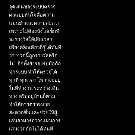
จุดเด่นของระบบตรวจ
ผลแบบทันใจคือความ
แม่นยำและความสะดวก
เพราะไม่ต้องนั่งไล่เช็กที
ละรางวัลให้เสียเวลา
เพียงคลิกเดียวก็รู้ได้ทันที
ว่า “งวดนี้ถูกรางวัลหรือ
ไม่” อีกทั้งยังรองรับมือถือ
ทุกระบบ ทำให้ตรวจได้
ทุกที่ ทุกเวลา ไม่ว่าจะอยู่
ในที่ทำงาน ระหว่างเดิน
ทาง หรืออยู่บ้านก็ตาม
ทำให้การตรวจหวย
สะดวกขึ้นและช่วยให้ผู้
เล่นสามารถวางแผนการ
เล่นงวดถัดไปได้ทันที