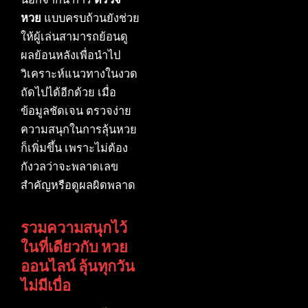
หวย
แบบครบถ้วนยังช่วย
ให้ผู้เล่นสามารถย้อนดู
ผลย้อนหลังเพื่อนำไป
วิเคราะห์แนวทางในงวด
ถัดไปได้อีกด้วย เมื่อ
ข้อมูลชัดเจน ตรวจง่าย
ความสนุกในการลุ้นหวย
ก็เพิ่มขึ้น เพราะไม่ต้อง
กังวลว่าจะพลาดเลข
สำคัญหรือดูผลผิดพลาด
รวมความสนุกไว้
ในที่เดียวกับ
หวย
ออนไลน์
ลุ้นทุกวัน
ไม่มีเบื่อ