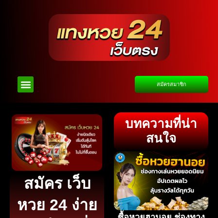
Skip
to
content
Menu
สมัครสมาชิก
บทความที่น่า
สนใจ
สมัคร เว็บ
หวย 24 ง่าย
ซื้อหวยฮานอย ช่องทาง