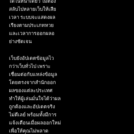
ได้ในหน้าเดียว ไม่ต้อง
สลับไปหลายเว็บให้เสีย
เวลา ระบบจะแสดงผล
เรียงตามประเภทหวย
และเวลาการออกผลอ
ย่างชัดเจน
เว็บยังอัปเดตข้อมูลไว
กว่าเว็บทั่วไป เพราะ
เชื่อมต่อกับแหล่งข้อมูล
โดยตรงจากสำนักออก
ผลของแต่ละประเทศ
ทำให้ผู้เล่นมั่นใจได้ว่าผล
ถูกต้องและอัปเดตจริง
ไม่ดีเลย์ พร้อมทั้งมีการ
แจ้งเตือนเมื่อผลออกใหม่
เพื่อให้คุณไม่พลาด