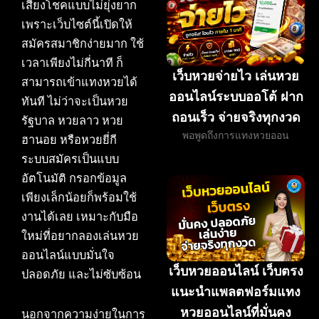
เสี่ยงโชคแบบไม่ยุ่งยาก
เพราะเว็บไซต์นี้เปิดให้
สมัครสมาชิกง่ายมาก ใช้
เวลาเพียงไม่กี่นาที ก็
เว็บหวยจ่ายไว เล่นหวย
สามารถเข้าแทงหวยได้
ออนไลน์ระบบออโต้ ฝาก
ทันที ไม่ว่าจะเป็นหวย
ถอนเร็ว จ่ายจริงทุกงวด
รัฐบาล หวยลาว หวย
พอพูดถึงการแทงหวยออน
ฮานอย หรือหวยยี่กี
ระบบสมัครเป็นแบบ
อัตโนมัติ กรอกข้อมูล
เพียงเล็กน้อยก็พร้อมใช้
งานได้เลย เหมาะกับมือ
ใหม่ที่อยากลองเล่นหวย
ออนไลน์แบบมั่นใจ
เว็บหวยออนไลน์ เว็บตรง
ปลอดภัย และไม่ซับซ้อน
แนะนำแพลตฟอร์มแทง
หวยออนไลน์ที่มั่นคง
นอกจากความง่ายในการ