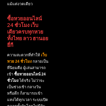
แม้แต่งวดเดียว
ซื้อหวยออนไลน์
24 ชั่วโมง เว็บ
เดียวครบทุกหวย
ทั้งไทย ลาว ฮานอย
ยี่กี
ความสะดวกที่ทำให้
เว็บ
หวย 24 ชั่วโมง
กลายเป็น
ที่นิยมคือ ผู้เล่นสามารถ
เข้า
ซื้อหวยออนไลน์ 24
ชั่วโมง
ได้จริง ไม่ว่าจะ
เป็นช่วงเช้า กลางวัน
หรือดึก ก็สามารถเข้า
แทงได้ทุกเวลา ระบบเปิด