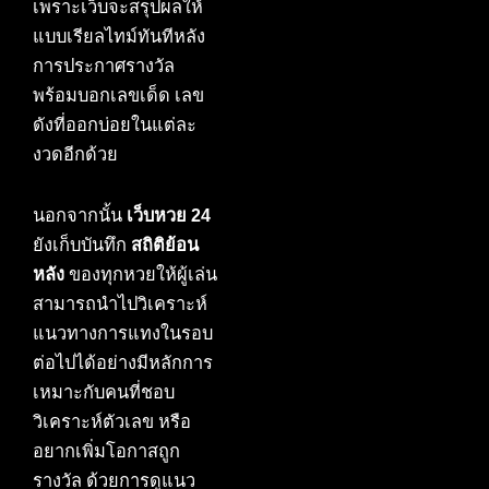
เพราะเว็บจะสรุปผลให้
แบบเรียลไทม์ทันทีหลัง
การประกาศรางวัล
พร้อมบอกเลขเด็ด เลข
ดังที่ออกบ่อยในแต่ละ
งวดอีกด้วย
นอกจากนั้น
เว็บหวย 24
ยังเก็บบันทึก
สถิติย้อน
หลัง
ของทุกหวยให้ผู้เล่น
สามารถนำไปวิเคราะห์
แนวทางการแทงในรอบ
ต่อไปได้อย่างมีหลักการ
เหมาะกับคนที่ชอบ
วิเคราะห์ตัวเลข หรือ
อยากเพิ่มโอกาสถูก
รางวัล ด้วยการดูแนว