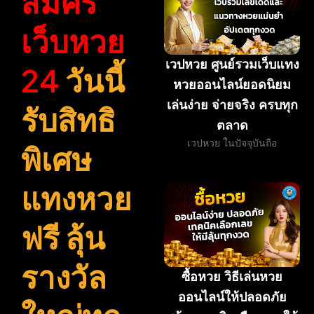
สมัคร
เว็บหวย
เวปหวย ศูนย์รวมเว็บแทง
24
วันนี้
หวยออนไลน์ยอดนิยม
เล่นง่าย จ่ายจริง ครบทุก
รับสิทธิ
ตลาด
เวปหวย ในปัจจุบันถือ
พิเศษ
แทงหวย
ฟรี ลุ้น
รางวัล
ซื้อหวย วิธีเล่นหวย
ออนไลน์ให้ปลอดภัย