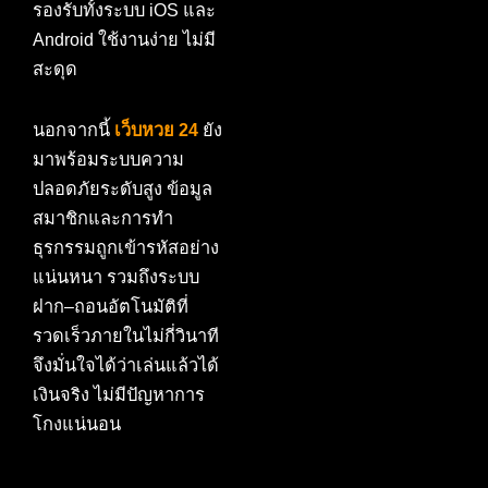
รองรับทั้งระบบ iOS และ
Android ใช้งานง่าย ไม่มี
สะดุด
นอกจากนี้
เว็บหวย 24
ยัง
มาพร้อมระบบความ
ปลอดภัยระดับสูง ข้อมูล
สมาชิกและการทำ
ธุรกรรมถูกเข้ารหัสอย่าง
แน่นหนา รวมถึงระบบ
ฝาก–ถอนอัตโนมัติที่
รวดเร็วภายในไม่กี่วินาที
จึงมั่นใจได้ว่าเล่นแล้วได้
เงินจริง ไม่มีปัญหาการ
โกงแน่นอน