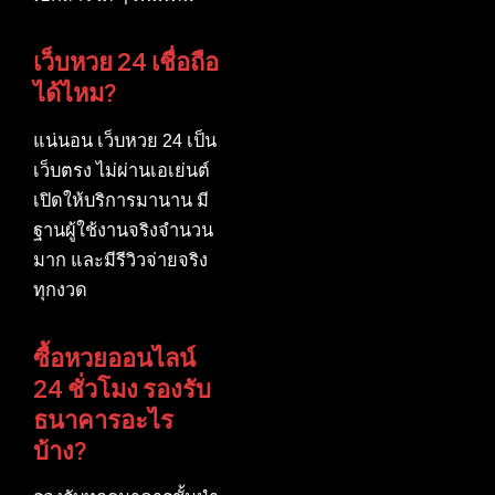
เว็บหวย 24 เชื่อถือ
ได้ไหม?
แน่นอน เว็บหวย 24 เป็น
เว็บตรง ไม่ผ่านเอเย่นต์
เปิดให้บริการมานาน มี
ฐานผู้ใช้งานจริงจำนวน
มาก และมีรีวิวจ่ายจริง
ทุกงวด
ซื้อหวยออนไลน์
24 ชั่วโมง รองรับ
ธนาคารอะไร
บ้าง?