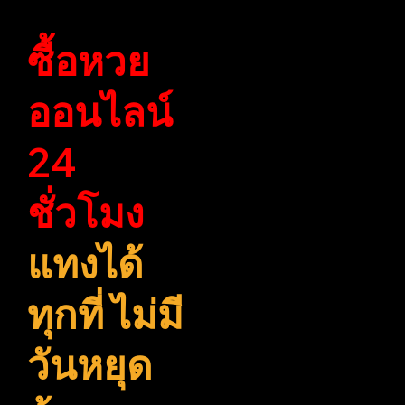
ซื้อหวย
ออนไลน์
24
ชั่วโมง
แทงได้
ทุกที่ ไม่มี
วันหยุด