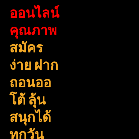
ออนไลน์
คุณภาพ
สมัคร
ง่าย ฝาก
ถอนออ
โต้ ลุ้น
สนุกได้
ทุกวัน