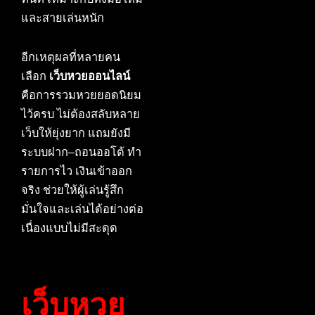
และสายเล่นหนัก
อีกเหตุผลที่หลายคน
เลือก
เว็บหวยออนไลน์
คือการรวมหวยยอดนิยม
ไว้ครบ ไม่ต้องสลับหลาย
เว็บให้ยุ่งยาก แถมยังมี
ระบบฝาก–ถอนออโต้ ทำ
รายการไว เงินเข้าออก
จริง ช่วยให้ผู้เล่นรู้สึก
มั่นใจและเล่นได้อย่างต่อ
เนื่องแบบไม่มีสะดุด
เว็บหวย