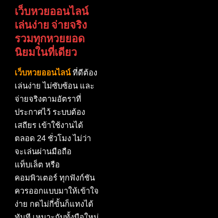
เว็บหวยออนไลน์
เล่นง่าย จ่ายจริง
รวมทุกหวยยอด
นิยมในที่เดียว
เว็บหวยออนไลน์
ที่ดีต้อง
เล่นง่าย ไม่ซับซ้อน และ
จ่ายจริงตามอัตราที่
ประกาศไว้ ระบบต้อง
เสถียร เข้าใช้งานได้
ตลอด 24 ชั่วโมง ไม่ว่า
จะเล่นผ่านมือถือ
แท็บเล็ต หรือ
คอมพิวเตอร์ ทุกฟังก์ชัน
ควรออกแบบมาให้เข้าใจ
ง่าย กดไม่กี่ขั้นก็แทงได้
ทันที เหมาะกับทั้งมือใหม่