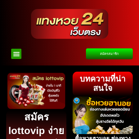
Skip
to
content
Menu
สมัครสมาชิก
บทความที่น่า
สนใจ
สมัคร
lottovip ง่าย
ซื้อหวยฮานอย ช่องทาง