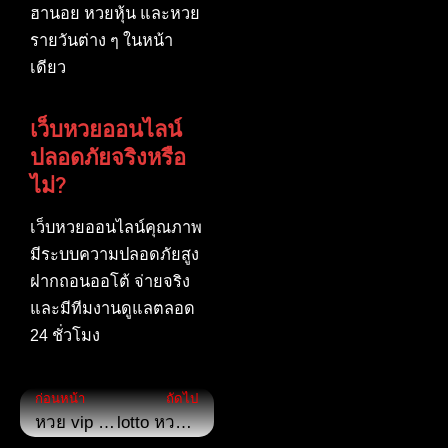
ฮานอย หวยหุ้น และหวย
รายวันต่าง ๆ ในหน้า
เดียว
เว็บหวยออนไลน์
ปลอดภัยจริงหรือ
ไม่?
เว็บหวยออนไลน์คุณภาพ
มีระบบความปลอดภัยสูง
ฝากถอนออโต้ จ่ายจริง
และมีทีมงานดูแลตลอด
24 ชั่วโมง
ก่อนหน้า
ถัดไป
Prev
Next
หวย vip ทางเลือกใหม่ของคอหวย จ่ายสูง เลขไม่อั้น ลุ้นได้ทุกงวด
lotto หวยออนไลน์ ทางเลือกใหม่ของคอหวย เล่นง่าย ลุ้นได้ทุกวันไม่มีเบื่อ