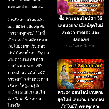
ดวงและสายวางแผน
ซื้อ หวยออนไลน์ 24 วิธี
อีกหนึ่งความโดดเด่น
เล่นหวยออนไลน์ยุคใหม่
ของ
สมัครlottovip
คือ
สะดวก รวดเร็ว และ
การรวมทุกหวยไว้ในที่
ปลอดภัย
เดียว ไม่ต้องสมัครหลาย
ปัจจุบันการ ซื้อ หวย
เว็บให้ยุ่งยาก เว็บเดียว
เล่นได้ครบทั้งหวยรัฐบาล
หวยต่างประเทศ หวย
รายวัน และหวย VIP
ระบบคำนวณอัตโนมัติ
ตรวจผลไว จ่ายตรงตาม
จริง ทำให้ผู้เล่นรู้สึก
หวย24 ออนไลน์ เว็บหวย
มั่นใจ เล่นสนุก และไม่
ต้องกังวลเรื่องความ
ยุคใหม่ เล่นง่าย ฝากถอน
โปร่งใส
อัตโนมัติ ครบทุกหวย