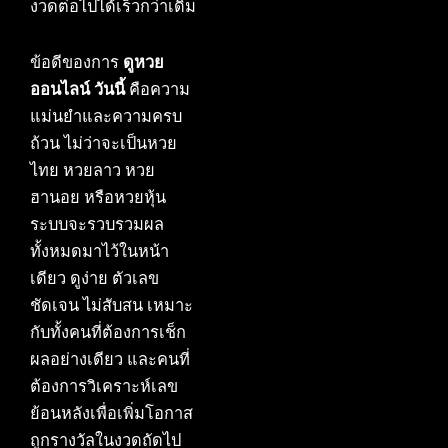
งวดต่อไปได้เร็วกว่าเดิม
ข้อดีของการ
ดูหวย
ออนไลน์ วันนี้
คือความ
แม่นยำและความครบ
ถ้วน ไม่ว่าจะเป็นหวย
ไทย หวยลาว หวย
ฮานอย หรือหวยหุ้น
ระบบจะรวบรวมผล
ทั้งหมดมาไว้ในหน้า
เดียว ดูง่าย ตัวเลข
ชัดเจน ไม่สับสน เหมาะ
กับทั้งคนที่ต้องการเช็ก
ผลอย่างเดียว และคนที่
ต้องการวิเคราะห์เลข
ย้อนหลังเพื่อเพิ่มโอกาส
ถูกรางวัลในงวดถัดไป