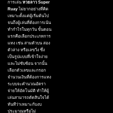
การเล่น
หวยลาว Super
Ruay
ไม่ยากอย่างที่คิด
เหมาะตั้งแต่ผู้เริ่มต้นไป
จนถึงผู้เล่นที่ต้องการเน้น
ทำกำไรในทุกวัน ขั้นตอน
แรกคือเลือกประเภทการ
แทง เช่น สามตัวบน สอง
ตัวล่าง หรือเลขวิ่ง ซึ่ง
เป็นรูปแบบที่เข้าใจง่าย
และไม่ซับซ้อน จากนั้น
เลือกตัวเลขและกรอก
จำนวนเงินที่ต้องการแทง
ระบบจะคำนวณอัตรา
จ่ายให้อัตโนมัติ ทำให้ผู้
เล่นสามารถตัดสินใจได้
ทันทีว่าเหมาะกับงบ
ประมาณหรือไม่