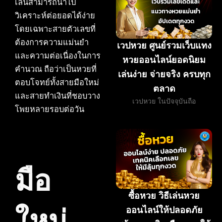
เล่นสามารถนำไป
วิเคราะห์ต่อยอดได้ง่าย
โดยเฉพาะสายตัวเลขที่
ต้องการความแม่นยำ
เวปหวย ศูนย์รวมเว็บแทง
และความต่อเนื่องในการ
หวยออนไลน์ยอดนิยม
คำนวณ ถือว่าเป็นหวยที่
เล่นง่าย จ่ายจริง ครบทุก
ตอบโจทย์ทั้งสายมือใหม่
ตลาด
และสายทำเงินที่ชอบวาง
เวปหวย ในปัจจุบันถือ
โพยหลายรอบต่อวัน
มือ
ซื้อหวย วิธีเล่นหวย
ใหม่
ออนไลน์ให้ปลอดภัย