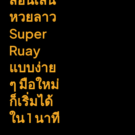
หวยลาว
Super
Ruay
แบบง่าย
ๆ มือใหม่
ก็เริ่มได้
ใน 1 นาที