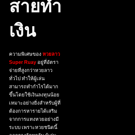
สายทำ
เงิน
ความพิเศษของ
หวยลาว
Super Ruay
อยู่ที่อัตรา
จ่ายที่สูงกว่าหวยลาว
ทั่วไป ทำให้ผู้เล่น
สามารถทำกำไรได้มาก
ขึ้นโดยใช้เงินลงทุนน้อย
เหมาะอย่างยิ่งสำหรับผู้ที่
ต้องการหารายได้เสริม
จากการแทงหวยอย่างมี
ระบบ เพราะหวยชนิดนี้