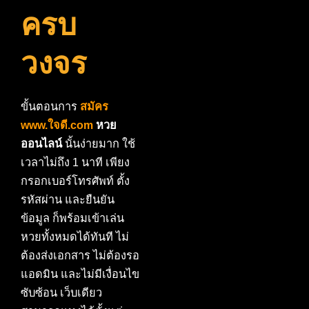
ครบ
วงจร
ขั้นตอนการ
สมัคร
www.ใจดี.com
หวย
ออนไลน์
นั้นง่ายมาก ใช้
เวลาไม่ถึง 1 นาที เพียง
กรอกเบอร์โทรศัพท์ ตั้ง
รหัสผ่าน และยืนยัน
ข้อมูล ก็พร้อมเข้าเล่น
หวยทั้งหมดได้ทันที ไม่
ต้องส่งเอกสาร ไม่ต้องรอ
แอดมิน และไม่มีเงื่อนไข
ซับซ้อน เว็บเดียว