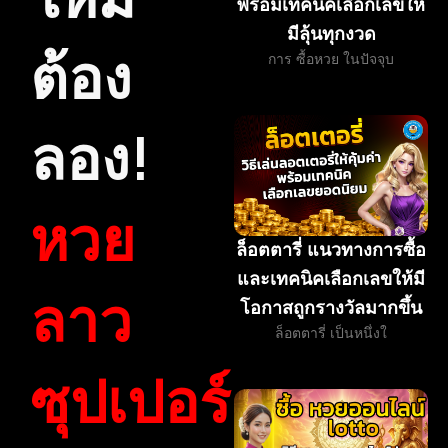
พร้อมเทคนิคเลือกเลขให้
มีลุ้นทุกงวด
ต้อง
การ ซื้อหวย ในปัจจุบ
ลอง!
หวย
ล็อตตารี่ แนวทางการซื้อ
และเทคนิคเลือกเลขให้มี
ลาว
โอกาสถูกรางวัลมากขึ้น
ล็อตตารี่ เป็นหนึ่งใ
ซุปเปอร์