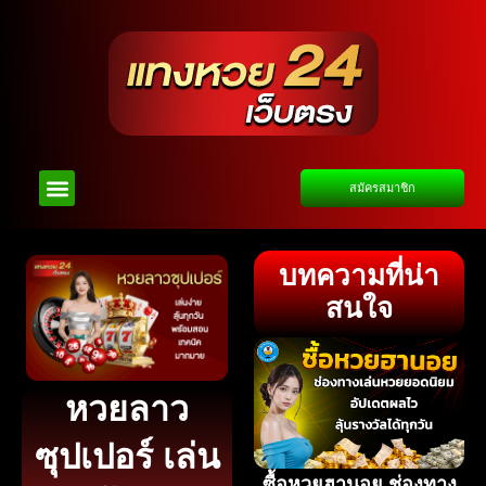
Skip
to
content
Menu
สมัครสมาชิก
บทความที่น่า
สนใจ
หวยลาว
ซุปเปอร์ เล่น
ซื้อหวยฮานอย ช่องทาง