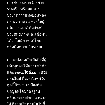
การอัปเดตรางวัลอย่าง
รวดเร็ว พร้อมแสดง
ประวัติการแทงย้อนหลัง
อย่างครบถ้วน ช่วยให้ผู้
เล่นวางแผนได้อย่างมี
ประสิทธิภาพและเชื่อมั่น
ได้ว่าไม่มีการแก้โพย
หรือผิดพลาดในระบบ
ความปลอดภัยเป็นสิ่งที่ผู้
เล่นทุกคนให้ความสำคัญ
และ
www.ใจดี.com หวย
ออนไลน์
ก็ตอบโจทย์ใน
จุดนี้ด้วยระบบป้องกัน
ข้อมูลที่ได้มาตรฐาน
พร้อมระบบฝาก–ถอนออ
โต้ที่รวดเร็วภายในไม่กี่