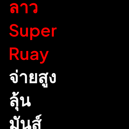
ลาว
Super
Ruay
จ่ายสูง
ลุ้น
มันส์