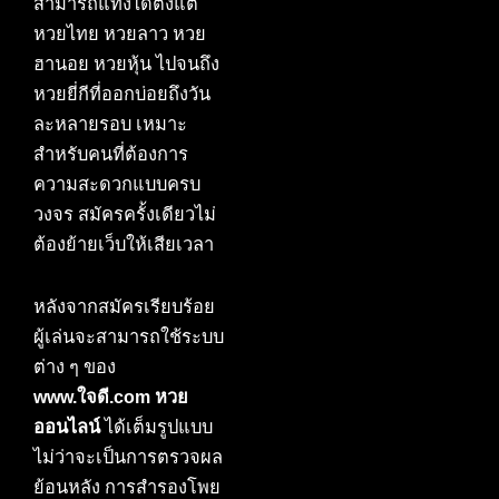
สามารถแทงได้ตั้งแต่
หวยไทย หวยลาว หวย
ฮานอย หวยหุ้น ไปจนถึง
หวยยี่กีที่ออกบ่อยถึงวัน
ละหลายรอบ เหมาะ
สำหรับคนที่ต้องการ
ความสะดวกแบบครบ
วงจร สมัครครั้งเดียวไม่
ต้องย้ายเว็บให้เสียเวลา
หลังจากสมัครเรียบร้อย
ผู้เล่นจะสามารถใช้ระบบ
ต่าง ๆ ของ
www.ใจดี.com หวย
ออนไลน์
ได้เต็มรูปแบบ
ไม่ว่าจะเป็นการตรวจผล
ย้อนหลัง การสำรองโพย