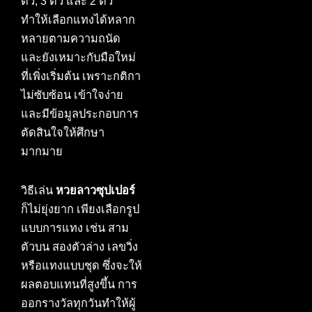
ตัว, 3 ตัว และ 2 ตัว
ทำให้เลือกแทงได้หลาก
หลายตามความถนัด
และยังเหมาะกับมือใหม่
ที่เพิ่งเริ่มต้น เพราะกติกา
ไม่ซับซ้อน เข้าใจง่าย
และมีข้อมูลประกอบการ
ตัดสินใจให้ศึกษา
มากมาย
วิธีเล่น
หวยลาวซุปเปอร์
ก็ไม่ยุ่งยาก เพียงเลือกรูป
แบบการแทง เช่น สาม
ตัวบน สองตัวล่าง เลขวิ่ง
หรือแทงแบบชุด ซึ่งจะให้
ผลตอบแทนที่สูงขึ้น การ
ออกรางวัลทุกวันทำให้ผู้