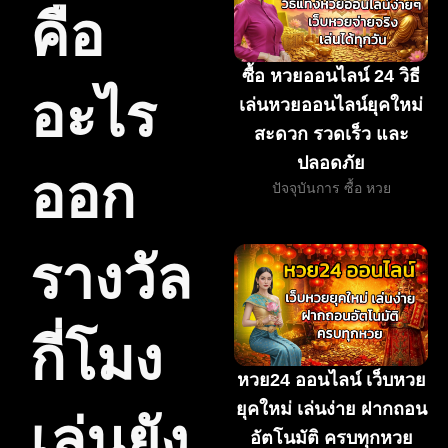
คือ
ซื้อ หวยออนไลน์ 24 วิธี
อะไร
เล่นหวยออนไลน์ยุคใหม่
สะดวก รวดเร็ว และ
ปลอดภัย
ออก
ปัจจุบันการ ซื้อ หวย
รางวัล
กี่โมง
หวย24 ออนไลน์ เว็บหวย
ยุคใหม่ เล่นง่าย ฝากถอน
เล่นยัง
อัตโนมัติ ครบทุกหวย