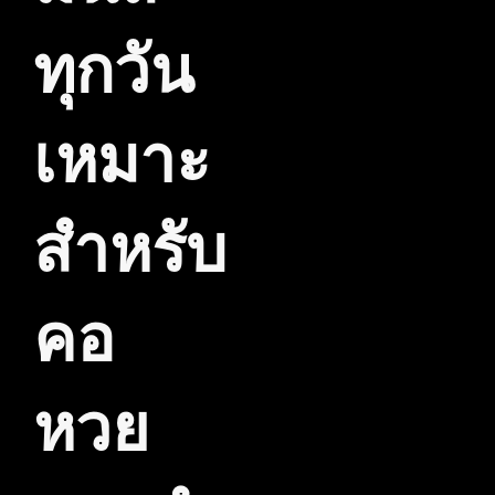
ทุกวัน
เหมาะ
สำหรับ
คอ
หวย