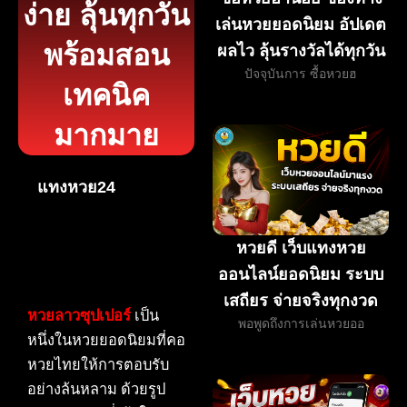
ง่าย ลุ้นทุกวัน
เล่นหวยยอดนิยม อัปเดต
พร้อมสอน
ผลไว ลุ้นรางวัลได้ทุกวัน
ปัจจุบันการ ซื้อหวยฮ
เทคนิค
มากมาย
แทงหวย24
หวยดี เว็บแทงหวย
ออนไลน์ยอดนิยม ระบบ
เสถียร จ่ายจริงทุกงวด
หวยลาวซุปเปอร์
เป็น
พอพูดถึงการเล่นหวยออ
หนึ่งในหวยยอดนิยมที่คอ
หวยไทยให้การตอบรับ
อย่างล้นหลาม ด้วยรูป