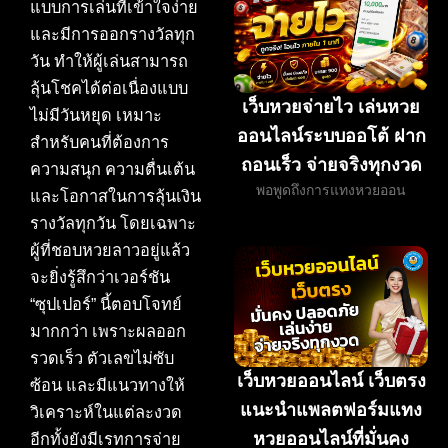
แบบการเล่นที่เข้าใจง่าย
และมีการออกรางวัลทุก
วัน ทำให้ผู้เล่นสามารถ
ลุ้นโชคได้ต่อเนื่องแบบ
เว็บหวยจ่ายไว เล่นหวย
ไม่มีวันหยุด เหมาะ
ออนไลน์ระบบออโต้ ฝาก
สำหรับคนที่ต้องการ
ถอนเร็ว จ่ายจริงทุกงวด
ความสนุก ความตื่นเต้น
พอพูดถึงการแทงหวยออน
และโอกาสในการลุ้นเงิน
รางวัลทุกวัน โดยเฉพาะ
ผู้ที่ชอบหวยลาวอยู่แล้ว
จะยิ่งรู้สึกว่าเวอร์ชัน
“ซุปเปอร์” นี้ตอบโจทย์
มากกว่า เพราะผลออก
รวดเร็ว ตัวเลขไม่ซับ
เว็บหวยออนไลน์ เว็บตรง
ซ้อน และมีแนวทางให้
แนะนำแพลตฟอร์มแทง
วิเคราะห์ในแต่ละงวด
หวยออนไลน์ที่มั่นคง
อีกทั้งยังมีเรทการจ่าย