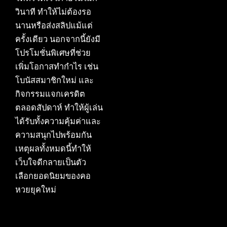
วินาที ทำให้ไม่ต้องรอ
นานหรือส่งสลิปแม้แต่
ครั้งเดียว นอกจากนี้ยังมี
โปรโมชั่นพิเศษที่ช่วย
เพิ่มโอกาสทำกำไร เช่น
โบนัสสมาชิกใหม่ และ
กิจกรรมแจกเครดิต
ตลอดสัปดาห์ ทำให้ผู้เล่น
ได้รับทั้งความคุ้มค่าและ
ความสนุกไปพร้อมกัน
เหตุผลทั้งหมดนี้ทำให้
เว็บใจดีกลายเป็นตัว
เลือกยอดนิยมของคอ
หวยยุคใหม่