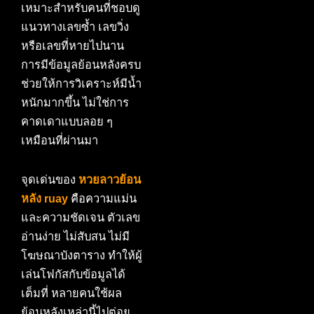
เหมาะสำหรับคนที่ชอบดู
แนวทางเลขซ้ำ เลขวิ่ง
หรือเลขที่หายไปนาน
การมีข้อมูลย้อนหลังครบ
ช่วยให้การวิเคราะห์มีน้ำ
หนักมากขึ้น ไม่ใช่การ
คาดเดาแบบลอย ๆ
เหมือนที่ผ่านมา
จุดเด่นของ
หวยลาวย้อน
หลัง ruay
คือความแม่น
และความชัดเจน ตัวเลข
อ่านง่าย ไม่สับสน ไม่มี
โฆษณาบังตาราง ทำให้ผู้
เล่นโฟกัสกับข้อมูลได้
เต็มที่ หลายคนใช้ผล
ย้อนหลังเหล่านี้ไปต่อย