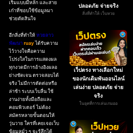
เริ่มแบบมีหลัก และสาย
ปลอดภัย จ่ายจริง
เก๋าที่ชอบใช้ข้อมูลมา
สิ่งที่ทำให้ เว็บหวย
ช่วยตัดสินใจ
อีกสิ่งที่ทำให้
หวยลาว
พัฒนา
ruay
ได้รับความ
ไว้วางใจคือความ
โปร่งใสในการแสดงผล
ทุกงวดมีการอ้างอิงผลอ
เว็ปตรง ทางเลือกใหม่
ย่างชัดเจน ตรวจสอบได้
ของนักเดิมพันออนไลน์
จริง ไม่มีการตัดต่อหรือ
เล่นง่าย ปลอดภัย จ่าย
ล่าช้า ระบบเว็บลื่น ใช้
จริง
งานง่ายทั้งมือถือและ
ในยุคที่การเล่นเกมออ
คอมพิวเตอร์ ไม่ต้อง
สมัครหลายขั้นตอนให้
วุ่นวาย ใครที่เคยเจอเว็บ
ข้อมูลมั่ว ๆ จะรู้สึกได้