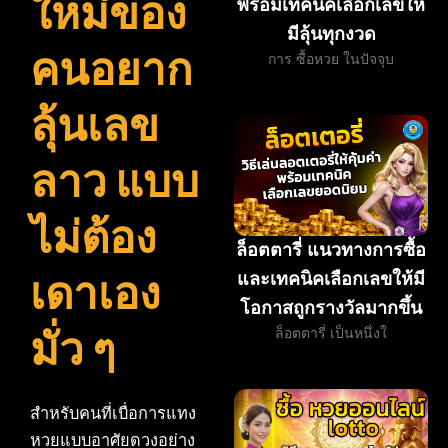
ใหม่ของ
พร้อมเทคนิคเลือกเลขให้
มีลุ้นทุกงวด
คนอยาก
การ ซื้อหวย ในปัจจุบ
ลุ้นเลข
ลาว แบบ
ไม่ต้อง
ล็อตตารี่ แนวทางการซื้อ
เดาเอง
และเทคนิคเลือกเลขให้มี
โอกาสถูกรางวัลมากขึ้น
มั่ว ๆ
ล็อตตารี่ เป็นหนึ่งใ
สำหรับคนที่เบื่อการแทง
หวยแบบอาศัยดวงอย่าง