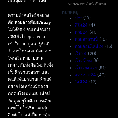
มีเหตุผลมากกว่าเดิม
หวย24 ออนไลน์ เป็นหน
หมวดหมู่
ความน่าสนใจอีกอย่าง
slot
(19)
คือ
หวยลาวพัฒนาruay
ดีใจ24
(4)
ไม่ได้ซับซ้อนเหมือนเว็บ
หวย24
(46)
สถิติทั่วไป ทุกตาราง
หวยลาววันนี้
(10)
เข้าใจง่าย ดูแล้วรู้ทันที
หวยออนไลน์24
(15)
ว่าเลขไหนออกบ่อย เลข
เว็บ24
(20)
ไหนเริ่มหายไปนาน
เว็บสล็อต
(5)
เหมาะกับทั้งมือใหม่ที่เพิ่ง
เว็บแทงหวย
(91)
เริ่มศึกษาหวยลาว และ
แทงหวย24
(40)
คนที่เล่นมานานแล้วแต่
ใจดี24
(12)
อยากได้เครื่องมือช่วย
ตัดสินใจเพิ่มเติม เมื่อมี
ข้อมูลอยู่ในมือ การเลือก
เลขก็ไม่ใช่เรื่องเดาสุ่ม
อีกต่อไป แต่เป็นการลุ้น