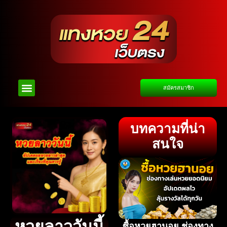
Skip
to
content
Menu
สมัครสมาชิก
บทความที่น่า
สนใจ
หวยลาววันนี้
ซื้อหวยฮานอย ช่องทาง