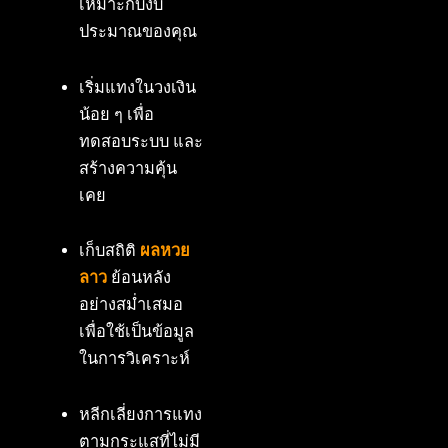
เหมาะกับงบ
ประมาณของคุณ
เริ่มแทงในวงเงิน
น้อย ๆ เพื่อ
ทดสอบระบบ และ
สร้างความคุ้น
เคย
เก็บสถิติ
ผลหวย
ลาว
ย้อนหลัง
อย่างสม่ำเสมอ
เพื่อใช้เป็นข้อมูล
ในการวิเคราะห์
หลีกเลี่ยงการแทง
ตามกระแสที่ไม่มี