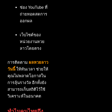
ช่อง YouTube ที่
ถ่ายทอดสดการ
ออกผล
เว็บไซต์ของ
หน่วยงานหวย
ลาวโดยตรง
การติดตาม
ผลหวยลาว
วันนี้
ให้ทันเวลา ช่วยให้
คุณไม่พลาดโอกาสใน
การลุ้นรางวัล อีกทั้งยัง
สามารถเก็บสถิติไว้ใช้
วิเคราะห์ในอนาคต
ทำไมคนไทยถึง