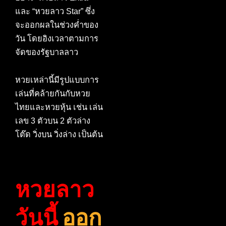
และ “หวยลาว Star” ซึ่ง
จะออกผลในช่วงค่ำของ
วัน โดยอิงเวลาตามการ
จัดของรัฐบาลลาว
หวยเหล่านี้มีรูปแบบการ
เล่นที่คล้ายกันกับหวย
ไทยและหวยหุ้น เช่น เล่น
เลข 3 ตัวบน 2 ตัวล่าง
โต๊ด วิ่งบน วิ่งล่าง เป็นต้น
หวยลาว
วันนี้
ออก