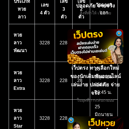
ประเภท
เลข
เลข
เลข
วัน/เวลา
ปลอดภัย จ่ายจริง
หวย
3
2
4 ตัว
ออก
สิ่งที่ทำให้ เว็บหวย
ลาว
ตัว
ตัว
25
หวย
มิถุนายน
ลาว
3228
228
28
2568,
พัฒนา
20:30 น.
เว็ปตรง ทางเลือกใหม่
25
หวย
ของนักเดิมพันออนไลน์
มิถุนายน
ลาว
3228
228
28
2568,
เล่นง่าย ปลอดภัย จ่าย
Extra
20:45 น.
จริง
ในยุคที่การเล่นเกมออ
25
หวย
มิถุนายน
ลาว
3228
228
28
2568,
Star