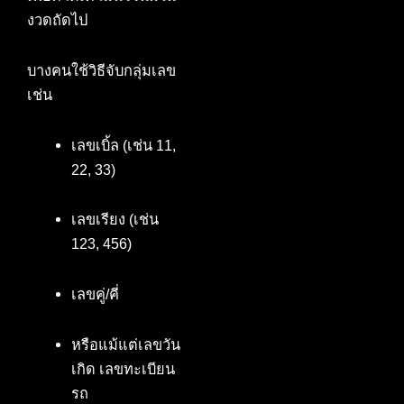
งวดถัดไป
บางคนใช้วิธีจับกลุ่มเลข
เช่น
เลขเบิ้ล (เช่น 11,
22, 33)
เลขเรียง (เช่น
123, 456)
เลขคู่/คี่
หรือแม้แต่เลขวัน
เกิด เลขทะเบียน
รถ