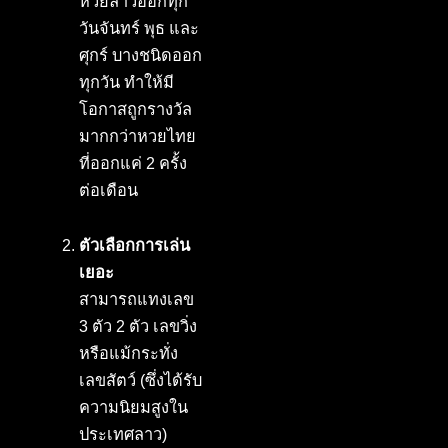
หวยลาวออกทุก
วันจันทร์ พุธ และ
ศุกร์ บางชนิดออก
ทุกวัน ทำให้มี
โอกาสถูกรางวัล
มากกว่าหวยไทย
ที่ออกแค่ 2 ครั้ง
ต่อเดือน
ตัวเลือกการเล่น
เยอะ
สามารถแทงเลข
3 ตัว 2 ตัว เลขวิ่ง
หรือแม้กระทั่ง
เลขสัตว์ (ซึ่งได้รับ
ความนิยมสูงใน
ประเทศลาว)