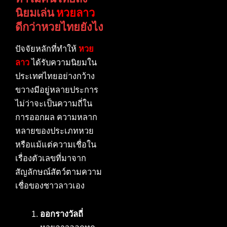
นิยมเล่น
หวยลาว
ดีกว่าหวยไทยยังไง
ปัจจัยหลักที่ทำให้
หวย
ลาว
ได้รับความนิยมใน
ประเทศไทยอย่างกว้าง
ขวางมีอยู่หลายประการ
ไม่ว่าจะเป็นความถี่ใน
การออกผล ความหลาก
หลายของประเภทหวย
หรือแม้แต่ความเชื่อใน
เรื่องตัวเลขที่มาจาก
สัญลักษณ์สัตว์ตามความ
เชื่อของชาวลาวเอง
ออกรางวัลถี่