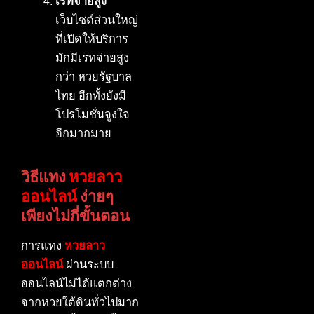
เรทจ่ายสูง
เว็บไซต์ส่วนใหญ่
ที่เปิดให้บริการ
มักมีเรทจ่ายสูง
กว่า หวยรัฐบาล
ไทย อีกทั้งยังมี
โปรโมชั่นจูงใจ
อีกมากมาย
วิธีแทง
หวยลาว
ออนไลน์
ง่ายๆ
เพียงไม่กี่ขั้นตอน
การแทง
หวยลาว
ออนไลน์
ผ่านระบบ
ออนไลน์ไม่ได้แตกต่าง
จากหวยใต้ดินทั่วไปมาก