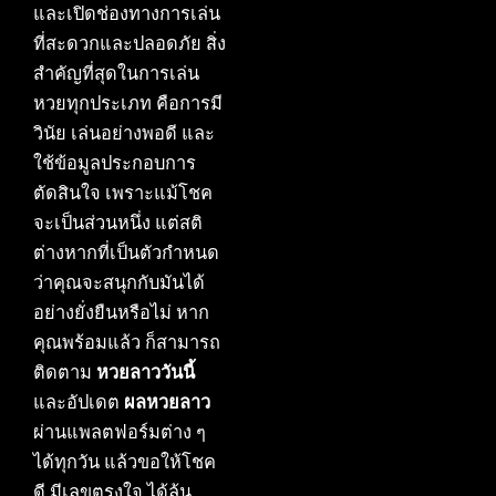
และเปิดช่องทางการเล่น
ที่สะดวกและปลอดภัย สิ่ง
สำคัญที่สุดในการเล่น
หวยทุกประเภท คือการมี
วินัย เล่นอย่างพอดี และ
ใช้ข้อมูลประกอบการ
ตัดสินใจ เพราะแม้โชค
จะเป็นส่วนหนึ่ง แต่สติ
ต่างหากที่เป็นตัวกำหนด
ว่าคุณจะสนุกกับมันได้
อย่างยั่งยืนหรือไม่ หาก
คุณพร้อมแล้ว ก็สามารถ
ติดตาม
หวยลาววันนี้
และอัปเดต
ผลหวยลาว
ผ่านแพลตฟอร์มต่าง ๆ
ได้ทุกวัน แล้วขอให้โชค
ดี มีเลขตรงใจ ได้ลุ้น