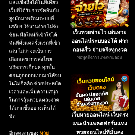
และเชื่อถือได้ในที่เดียว
เว็บที่ได้รับการจัดอันดับ
สูงมักมาพร้อมระบบที่
เสถียร ใช้งานง่าย ไม่ซับ
เว็บหวยจ่ายไว เล่นหวย
ซ้อน มือใหม่ก็เข้าใจได้
ออนไลน์ระบบออโต้ ฝาก
ทันทีตั้งแต่ครั้งแรกที่เข้า
ถอนเร็ว จ่ายจริงทุกงวด
เล่น ไม่ว่าจะเป็นการ
พอพูดถึงการแทงหวยออน
เลือกเลข การส่งโพย
หรือการเช็กผล ทุกขั้น
ตอนถูกออกแบบมาให้จบ
ในไม่กี่คลิก ช่วยประหยัด
เวลาและเพิ่มความสนุก
ในการลุ้นหวยแต่ละงวด
ได้มากขึ้นอย่างเห็นได้
เว็บหวยออนไลน์ เว็บตรง
ชัด
แนะนำแพลตฟอร์มแทง
หวยออนไลน์ที่มั่นคง
อีกจุดเด่นของ
หวย