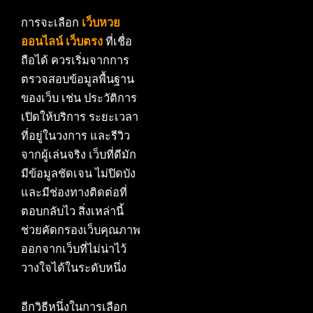
การจะเลือก
เว็บหวย
ออนไลน์ เว็บตรง
ที่เชื่อ
ถือได้ ควรเริ่มจากการ
ตรวจสอบข้อมูลพื้นฐาน
ของเว็บ เช่น ประวัติการ
เปิดให้บริการ ระยะเวลา
ที่อยู่ในวงการ และรีวิว
จากผู้เล่นจริง เว็บที่ดีมัก
มีข้อมูลชัดเจน ไม่ปิดบัง
และมีช่องทางติดต่อที่
ตอบกลับไว สิ่งเหล่านี้
ช่วยคัดกรองเว็บคุณภาพ
ออกจากเว็บที่ไม่น่าไว้
วางใจได้ในระดับหนึ่ง
อีกวิธีหนึ่งในการเลือก