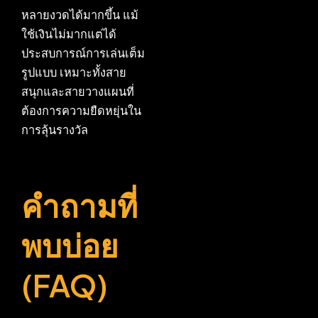
หลายงวดได้มากขึ้น แม้
ใช้เงินไม่มากแต่ได้
ประสบการณ์การเล่นเต็ม
รูปแบบ เหมาะทั้งสาย
สนุกและสายวางแผนที่
ต้องการความยืดหยุ่นใน
การลุ้นรางวัล
คำถามที่
พบบ่อย
(FAQ)