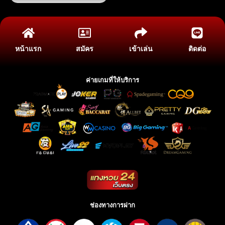
หน้าแรก
สมัคร
เข้าเล่น
ติดต่อ
ค่ายเกมที่ให้บริการ
ช่องทางการฝาก