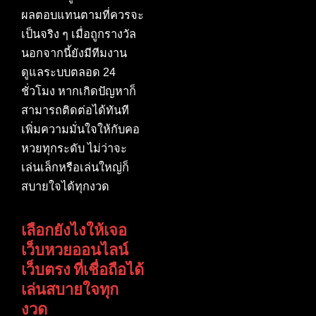
ผลตอบแทนตามที่ควรจะ
เป็นจริง ๆ เมื่อถูกรางวัล
นอกจากนี้ยังมีทีมงาน
ดูแลระบบตลอด 24
ชั่วโมง หากเกิดปัญหาก็
สามารถติดต่อได้ทันที
เพิ่มความมั่นใจให้กับคอ
หวยทุกระดับ ไม่ว่าจะ
เล่นเล็กหรือเล่นใหญ่ก็
สบายใจได้ทุกงวด
เลือกยังไงให้เจอ
เว็บหวยออนไลน์
เว็บตรง ที่เชื่อถือได้
เล่นสบายใจทุก
งวด