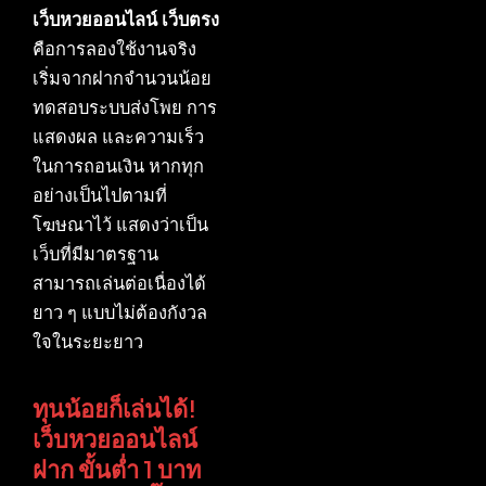
เว็บหวยออนไลน์ เว็บตรง
คือการลองใช้งานจริง
เริ่มจากฝากจำนวนน้อย
ทดสอบระบบส่งโพย การ
แสดงผล และความเร็ว
ในการถอนเงิน หากทุก
อย่างเป็นไปตามที่
โฆษณาไว้ แสดงว่าเป็น
เว็บที่มีมาตรฐาน
สามารถเล่นต่อเนื่องได้
ยาว ๆ แบบไม่ต้องกังวล
ใจในระยะยาว
ทุนน้อยก็เล่นได้!
เว็บหวยออนไลน์
ฝาก ขั้นต่ำ 1 บาท