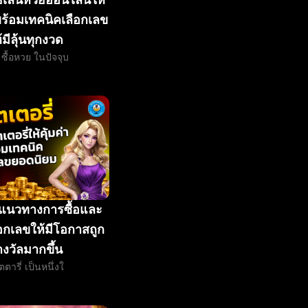
ร้อมเทคนิคเลือกเลข
้มีลุ้นทุกงวด
ซื้อหวย ในปัจจุบ
่ แนวทางการซื้อและ
อกเลขให้มีโอกาสถูก
างวัลมากขึ้น
ตตารี่ เป็นหนึ่งใ