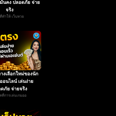
่มั่นคง ปลอดภัย จ่าย
จริง
งที่ทำให้ เว็บหวย
ทางเลือกใหม่ของนัก
นออนไลน์ เล่นง่าย
ดภัย จ่ายจริง
คที่การเล่นเกมออ