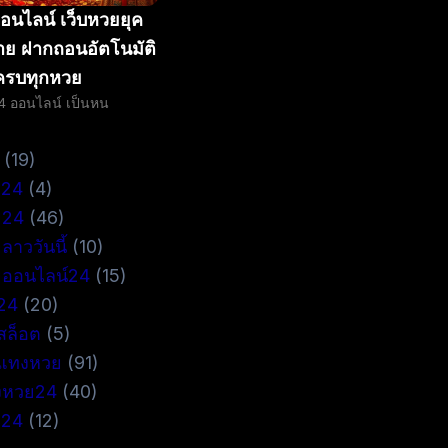
อนไลน์ เว็บหวยยุค
ง่าย ฝากถอนอัตโนมัติ
ครบทุกหวย
4 ออนไลน์ เป็นหน
(19)
จ24
(4)
ย24
(46)
ลาววันนี้
(10)
ออนไลน์24
(15)
บ24
(20)
บสล็อต
(5)
บแทงหวย
(91)
งหวย24
(40)
ี24
(12)