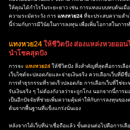
ให้คุณได้กำไรในระยะยาว เช่น การแทงแบบทบต้นเมื่อเสี
ความระมัดระวัง การ
แทงหวย24
ที่จะประสบความสำเร
นี้ร่วมกับการมีวินัยในการลงทุน เพื่อเพิ่มโอกาสในการท
แทงหวย24
ให้ชีวิตปัง ส่องแหล่งหวยออนไล
นำโชคสุดปัง
การจะ
แทงหวย24
ให้ชีวิตปัง สิ่งสำคัญที่สุดคือการเลื
เว็บไซต์จะปลอดภัยและจ่ายเงินจริง ควรเลือกเว็บที่มีชื่
การทำธุรกรรมที่รวดเร็วปลอดภัย การเลือกเว็บที่ใช่จะทำ
รับเงินจริง ๆ ไม่ต้องกังวลว่าจะถูกโกง นอกจากนี้การมอ
เป็นอีกปัจจัยที่ช่วยเพิ่มความคุ้มค่าให้กับการลงทุนขอ
ต้นจากพื้นฐานที่แข็งแกร่งนั่นเอง
หลังจากได้เว็บที่น่าเชื่อถือแล้ว ขั้นตอนต่อไปคือการเล