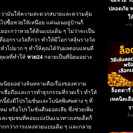
ปลอดภัย พ
าะว่ามันให้ความสะดวกสบายและความคุ้ม
ให
ไปซื้อหวยให้เหนื่อย แค่นอนอยู่บ้านก็
การ 
เยอะกว่าหวยใต้ดินแบบเดิม ๆ ไม่ว่าจะเป็น
ออกรางวัลถี่กว่า ทำให้มีโอกาสลุ้นรางวัล
ยทั่วไปมาก ๆ ทำให้คุณได้รับผลตอบแทนที่
ตุผลที่ทำให้
หวย24
กลายเป็นที่นิยมอย่าง
ามนิยมอย่างล้นหลามคือเรื่องของความ
ล็อตตารี
าเชื่อถือและการทำธุรกรรมที่รวดเร็ว ทำให้
เทคนิคเลื
ี้ยังมีโปรโมชั่นและโบนัสพิเศษต่าง ๆ ที่
ร
ม่ หรือโปรโมชั่นคืนยอดเสีย ซึ่งช่วยเพิ่ม
ล็อ
ละชุมชนที่คอยแบ่งปันแนวทางเลขเด็ดก็
ากกว่าการแทงหวยแบบเดิม ๆ และกลาย