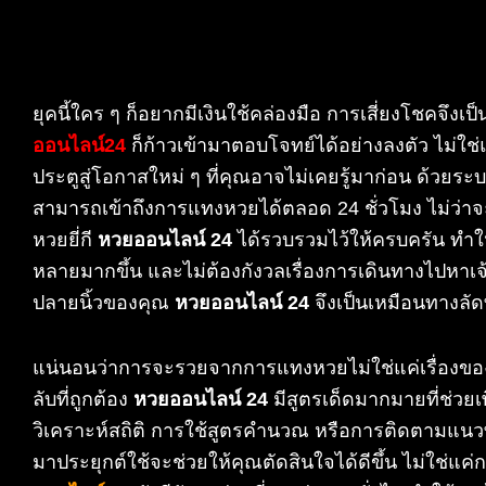
ยุคนี้ใคร ๆ ก็อยากมีเงินใช้คล่องมือ การเสี่ยงโชคจึงเป
ออนไลน์24
ก็ก้าวเข้ามาตอบโจทย์ได้อย่างลงตัว ไม่ใช
ประตูสู่โอกาสใหม่ ๆ ที่คุณอาจไม่เคยรู้มาก่อน ด้วยระ
สามารถเข้าถึงการแทงหวยได้ตลอด 24 ชั่วโมง ไม่ว่
หวยยี่กี
หวยออนไลน์ 24
ได้รวบรวมไว้ให้ครบครัน ทำให
หลายมากขึ้น และไม่ต้องกังวลเรื่องการเดินทางไปหาเ
ปลายนิ้วของคุณ
หวยออนไลน์ 24
จึงเป็นเหมือนทางลัดท
แน่นอนว่าการจะรวยจากการแทงหวยไม่ใช่แค่เรื่องขอ
ลับที่ถูกต้อง
หวยออนไลน์ 24
มีสูตรเด็ดมากมายที่ช่วยเ
วิเคราะห์สถิติ การใช้สูตรคำนวณ หรือการติดตามแนว
มาประยุกต์ใช้จะช่วยให้คุณตัดสินใจได้ดีขึ้น ไม่ใช่แค่