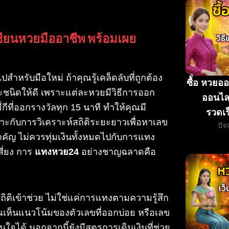
ียนหวยมืออาชีพ พร้อมเผย
ไปสำหรับมือใหม่ ถ้าคุณรู้เคล็ดลับที่ถูกต้อง
ซื้อ หวยออ
นิดให้ดี เพราะแต่ละหวยมีวิธีการออก
ออนไล
กีที่ออกรางวัลทุก 15 นาที ทำให้คุณมี
รวดเ
ะกับการวิเคราะห์สถิติระยะยาวเพื่อหาเลข
ปัจ
งสำคัญ ไม่ควรทุ่มเงินทั้งหมดไปกับการแทง
สี่ยง การ
แทงหวย24
อย่างชาญฉลาดคือ
ิติเข้าช่วย ไม่ใช่แค่การแทงตามความรู้สึก
เห็นแนวโน้มของตัวเลขที่ออกบ่อย หรือเลข
จได้ นอกจากนี้ยังมีสูตรการเดินเงินที่ช่วย