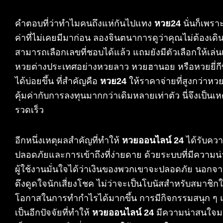
คำตอบที่ว่าทำไมคนถึงแห่กันไปแทง
หวย24
นั่นก็เพร
ค่าที่ไม่เคยมีมาก่อน ลองจินตนาการดูว่าคุณไม่ต้องเดิน
สามารถเลือกเลขที่ชอบได้แล้ว แถมยังมีตัวเลือกให้เล่น
หวยต่างประเทศอย่างหวยลาว หวยฮานอย หรือหวยยี่กีที่
ได้บ่อยขึ้น ที่สำคัญคือ
หวย24
ให้ราคาจ่ายที่สูงกว่าหว
คุ้มค่ากับการลงทุนมากกว่าเดิมหลายเท่าตัว นี่จึงเป็นเห
รวดเร็ว
อีกหนึ่งเหตุผลสำคัญที่ทำให้
หวยออนไลน์ 24
ได้รับคว
ปลอดภัยและการเข้าถึงที่ง่ายดาย ด้วยระบบที่มีความน่
ผู้ใช้งานมั่นใจได้ว่าเงินของพวกเขาจะปลอดภัย นอกจากน
ดึงดูดใจนักเสี่ยงโชค ไม่ว่าจะเป็นโบนัสสำหรับสมาชิกให
โอกาสในการทำกำไรได้มากขึ้น การมีกิจกรรมสนุก ๆ แ
เป็นอีกปัจจัยที่ทำให้
หวยออนไลน์ 24
มีความน่าสนใจม