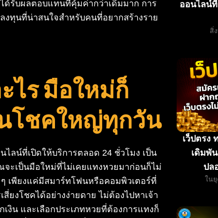
ุณได้รับผลตอบแทนที่คุ้มค่ากว่าเดิมมาก การ
ออนไลน์ที
นการลงทุนที่น่าสนใจสำหรับคนที่อยากสร้างราย
สิ่
ะไร มือใหม่ก็
ุ้นโชคใหญ่ทุกวัน
เว็ปตรง 
เดิมพั
์ที่เปิดให้บริการตลอด 24 ชั่วโมง เป็น
ปลอ
ุณจะเป็นมือใหม่ที่ไม่เคยแทงหวยมาก่อนก็ไม่
ในยุ
 เพียงแค่มีสมาร์ทโฟนหรือคอมพิวเตอร์ที่
รเสี่ยงโชคได้อย่างง่ายดาย ไม่ต้องไปหาเจ้า
ากเงิน และเลือกประเภทหวยที่ต้องการแทงก็