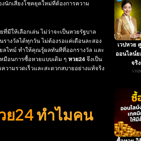
ของนักเสี่ยงโชคยุคใหม่ที่ต้องการความ
มีให้เลือกเล่น ไม่ว่าจะเป็นหวยรัฐบาล
นรางวัลได้ทุกวัน ไม่ต้องรอแค่เดือนละสอง
เวปหวย ศ
ยลไทม์ ทำให้คุณรู้ผลทันทีที่ออกรางวัล และ
ออนไลน์ยอ
เหมือนการซื้อหวยแบบเดิม ๆ
หวย24
จึงเป็น
จริ
การความรวดเร็วและสะดวกสบายอย่างแท้จริง
เวปห
ค
วย24
ทำไมคน
ซื้อหวย ว