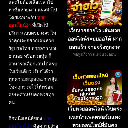
และไม่ต้องเสียเวลาไป
หาซื้อหวยตามแผงทั่วไป
โดยเฉพาะกับ
หวย
ออนไลน์24
ที่เปิดให้
เว็บหวยจ่ายไว เล่นหวย
บริการแบบครบวงจร ไม่
ออนไลน์ระบบออโต้ ฝาก
ว่าคุณจะอยากเล่นหวย
ถอนเร็ว จ่ายจริงทุกงวด
รัฐบาลไทย หวยลาว หวย
พอพูดถึงการแทงหวยออน
ฮานอย หรือหวยหุ้น ก็
สามารถเลือกเล่นได้ครบ
ในเว็บเดียว เรียกได้ว่า
ทุกความสนุกและการลุ้น
โชคถูกรวมไว้ให้พร้อม
สรรพสำหรับคอหวยทุก
คน
เว็บหวยออนไลน์ เว็บตรง
แนะนำแพลตฟอร์มแทง
อีกหนึ่งเสน่ห์ของ
หวย
หวยออนไลน์ที่มั่นคง
ออนไลน์ 24
คือความง่าย