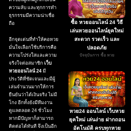
ความลับ และทุกการทำ
ธุรกรรมมีความน่าเชื่อ
ซื้อ หวยออนไลน์ 24 วิธี
ถือ
เล่นหวยออนไลน์ยุคใหม่
สะดวก รวดเร็ว และ
อีกจุดเด่นที่ทำให้คอหวย
มั่นใจเลือกใช้บริการคือ
ปลอดภัย
ความโปร่งใสและความ
ปัจจุบันการ ซื้อ หวย
จริงใจต่อสมาชิก
เว็บ
หวยออนไลน์ 24
มี
ประวัติที่ชัดเจนและมีผู้
เล่นจำนวนมากให้การ
ยืนยันว่าได้เงินจริง ไม่มี
โกง อีกทั้งยังมีทีมงาน
ดูแลตลอด 24 ชั่วโมง
หวย24 ออนไลน์ เว็บหวย
หากมีปัญหาก็สามารถ
ยุคใหม่ เล่นง่าย ฝากถอน
ติดต่อได้ทันที จึงเป็นอีก
อัตโนมัติ ครบทุกหวย