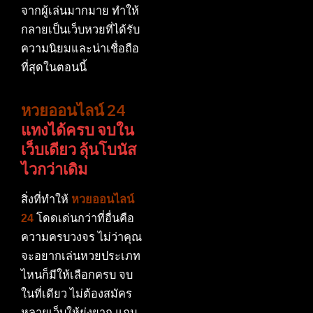
จากผู้เล่นมากมาย ทำให้
กลายเป็นเว็บหวยที่ได้รับ
ความนิยมและน่าเชื่อถือ
ที่สุดในตอนนี้
หวยออนไลน์ 24
แทงได้ครบ จบใน
เว็บเดียว ลุ้นโบนัส
ไวกว่าเดิม
สิ่งที่ทำให้
หวยออนไลน์
24
โดดเด่นกว่าที่อื่นคือ
ความครบวงจร ไม่ว่าคุณ
จะอยากเล่นหวยประเภท
ไหนก็มีให้เลือกครบ จบ
ในที่เดียว ไม่ต้องสมัคร
หลายเว็บให้ยุ่งยาก แถม