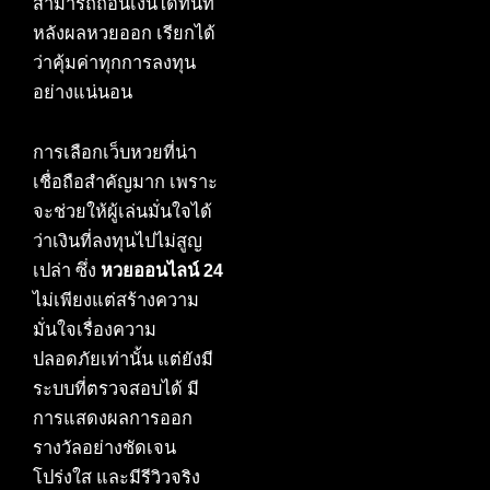
สามารถถอนเงินได้ทันที
หลังผลหวยออก เรียกได้
ว่าคุ้มค่าทุกการลงทุน
อย่างแน่นอน
การเลือกเว็บหวยที่น่า
เชื่อถือสำคัญมาก เพราะ
จะช่วยให้ผู้เล่นมั่นใจได้
ว่าเงินที่ลงทุนไปไม่สูญ
เปล่า ซึ่ง
หวยออนไลน์ 24
ไม่เพียงแต่สร้างความ
มั่นใจเรื่องความ
ปลอดภัยเท่านั้น แต่ยังมี
ระบบที่ตรวจสอบได้ มี
การแสดงผลการออก
รางวัลอย่างชัดเจน
โปร่งใส และมีรีวิวจริง