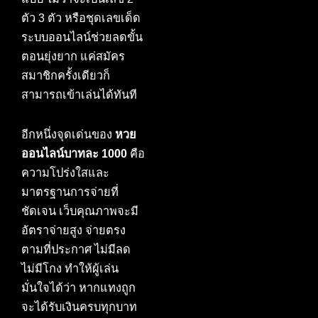
ตัว 3 ตัว หรือชุดเลขเด็ด
ระบบออนไลน์ช่วยลดขั้น
ตอนยุ่งยาก แค่สมัคร
สมาชิกครั้งเดียวก็
สามารถเข้าเล่นได้ทันที
อีกหนึ่งจุดเด่นของ
หวย
ออนไลน์บาทละ 1000
คือ
ความโปร่งใสและ
มาตรฐานการจ่ายที่
ชัดเจน เว็บคุณภาพจะมี
อัตราจ่ายสูง จ่ายตรง
ตามที่ประกาศ ไม่มีลด
ไม่มีโกง ทำให้ผู้เล่น
มั่นใจได้ว่า หากแทงถูก
จะได้รับเงินครบทุกบาท