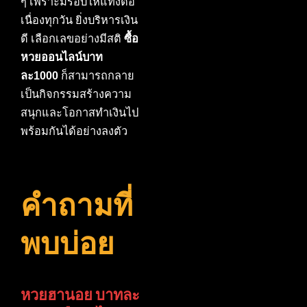
ๆ เพราะมีรอบให้แทงต่อ
เนื่องทุกวัน ยิ่งบริหารเงิน
ดี เลือกเลขอย่างมีสติ
ซื้อ
หวยออนไลน์บาท
ละ1000
ก็สามารถกลาย
เป็นกิจกรรมสร้างความ
สนุกและโอกาสทำเงินไป
พร้อมกันได้อย่างลงตัว
คำถามที่
พบบ่อย
หวยฮานอย บาทละ