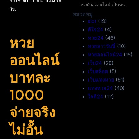
กำไรได้มากขึ้นในแต่ละ
หวย24 ออนไลน์ เป็นหน
วัน
หมวดหมู่
slot
(19)
ดีใจ24
(4)
หวย
หวย24
(46)
หวยลาววันนี้
(10)
ออนไลน์
หวยออนไลน์24
(15)
เว็บ24
(20)
เว็บสล็อต
(5)
บาทละ
เว็บแทงหวย
(91)
แทงหวย24
(40)
1000
ใจดี24
(12)
จ่ายจริง
ไม่อั้น