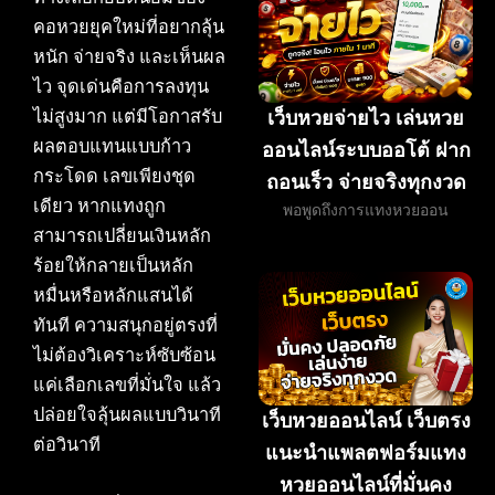
คอหวยยุคใหม่ที่อยากลุ้น
หนัก จ่ายจริง และเห็นผล
ไว จุดเด่นคือการลงทุน
ไม่สูงมาก แต่มีโอกาสรับ
เว็บหวยจ่ายไว เล่นหวย
ผลตอบแทนแบบก้าว
ออนไลน์ระบบออโต้ ฝาก
กระโดด เลขเพียงชุด
ถอนเร็ว จ่ายจริงทุกงวด
เดียว หากแทงถูก
พอพูดถึงการแทงหวยออน
สามารถเปลี่ยนเงินหลัก
ร้อยให้กลายเป็นหลัก
หมื่นหรือหลักแสนได้
ทันที ความสนุกอยู่ตรงที่
ไม่ต้องวิเคราะห์ซับซ้อน
แค่เลือกเลขที่มั่นใจ แล้ว
ปล่อยใจลุ้นผลแบบวินาที
เว็บหวยออนไลน์ เว็บตรง
ต่อวินาที
แนะนำแพลตฟอร์มแทง
หวยออนไลน์ที่มั่นคง