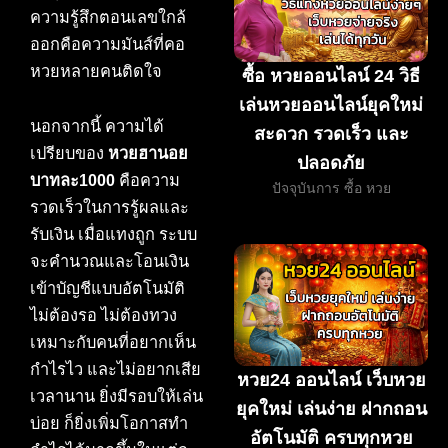
ความรู้สึกตอนเลขใกล้
ออกคือความมันส์ที่คอ
หวยหลายคนติดใจ
ซื้อ หวยออนไลน์ 24 วิธี
เล่นหวยออนไลน์ยุคใหม่
นอกจากนี้ ความได้
สะดวก รวดเร็ว และ
เปรียบของ
หวยฮานอย
ปลอดภัย
บาทละ1000
คือความ
ปัจจุบันการ ซื้อ หวย
รวดเร็วในการรู้ผลและ
รับเงิน เมื่อแทงถูก ระบบ
จะคำนวณและโอนเงิน
เข้าบัญชีแบบอัตโนมัติ
ไม่ต้องรอ ไม่ต้องทวง
เหมาะกับคนที่อยากเห็น
กำไรไว และไม่อยากเสีย
หวย24 ออนไลน์ เว็บหวย
เวลานาน ยิ่งมีรอบให้เล่น
ยุคใหม่ เล่นง่าย ฝากถอน
บ่อย ก็ยิ่งเพิ่มโอกาสทำ
อัตโนมัติ ครบทุกหวย