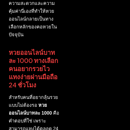
ความสะดวกและความ
คุ้มค่านี่เองที่ทำให้หวย
ออนไลน์กลายเป็นทาง
เลือกหลักของคอหวยใน
ปัจจุบัน
หวยออนไลน์บาท
ละ 1000 ทางเลือก
คนอยากรวยไว
แทงง่ายผ่านมือถือ
24 ชั่วโมง
สำหรับคนที่อยากลุ้นรวย
แบบไม่ต้องรอ
หวย
ออนไลน์บาทละ 1000
คือ
คำตอบที่ใช่ เพราะ
สามารถแทงได้ตลอด 24