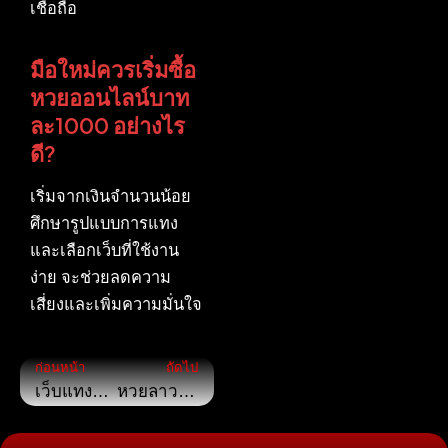
เชื่อถือ
มือใหม่ควรเริ่มซื้อ
หวยออนไลน์บาท
ละ1000 อย่างไร
ดี?
เริ่มจากเงินจำนวนน้อย
ศึกษารูปแบบการแทง
และเลือกเว็บที่ใช้งาน
ง่าย จะช่วยลดความ
เสี่ยงและเพิ่มความมั่นใจ
ก่อนหน้า
ถัดไป
Prev
Next
เว็บแทงหวย 1000 จ่ายหนักจริง เล่นง่าย ได้จริงทุกงวด
หวยลาวพัฒนา ruay เว็บดังของคอหวยสายวิเคราะห์ เล่นง่าย จ่ายจริงทุกงวด