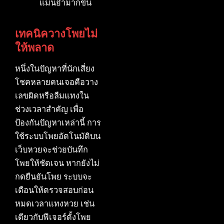
แม่นยำมากขึ้น
เทคนิควางโพยไม่
ให้พลาด
หนึ่งในปัญหาที่นักเสี่ยง
โชคหลายคนเจอคือวาง
เลขผิดหรือลืมแทงใน
ช่วงเวลาสำคัญ เพื่อ
ป้องกันปัญหาเหล่านี้ การ
ใช้ระบบโพยอัตโนมัติบน
เว็บหวยจะช่วยบันทึก
โพยให้ชัดเจน หากยังไม่
กดยืนยันโพย ระบบจะ
เตือนให้ตรวจสอบก่อน
หมดเวลาแทงหวย เช่น
เดียวกับฟีเจอร์ตั้งโพย