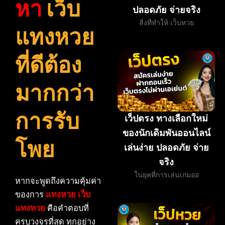
หา
เว็บ
ปลอดภัย จ่ายจริง
สิ่งที่ทำให้ เว็บหวย
แทงหวย
ที่ดีต้อง
มากกว่า
การรับ
เว็ปตรง ทางเลือกใหม่
ของนักเดิมพันออนไลน์
โพย
เล่นง่าย ปลอดภัย จ่าย
จริง
ในยุคที่การเล่นเกมออ
หากจะพูดถึงความคุ้มค่า
ของการ
แทงหวย เว็บ
แทงหวย
คือคำตอบที่
ครบวงจรที่สุด ทุกอย่าง