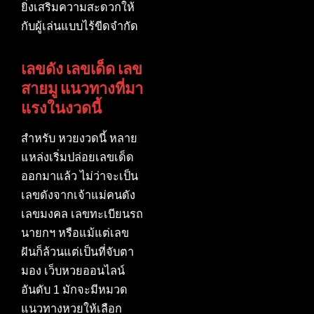
ยิ่งเสริมความสะดวกให้
กับผู้เล่นแบบไร้ขีดจำกัด
เลขดัง เลขเด็ด เลข
สายมู แนวทางที่มา
แรงในงวดนี้
สำหรับ หวยงวดนี้ หลาย
แหล่งเริ่มปล่อยเลขเด็ด
ออกมาแล้ว ไม่ว่าจะเป็น
เลขดังจากเจ้าแม่คนดัง
เลขมงคล เลขทะเบียนรถ
นายกฯ หรือแม้แต่เลข
ฝันก็ล้วนแต่เป็นที่จับตา
มอง เว็บหวยออนไลน์
อันดับ 1 มักจะมีหมวด
แนวทางหวยให้เลือก