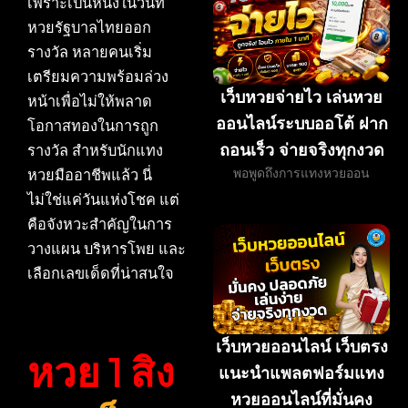
เพราะเป็นหนึ่งในวันที่
หวยรัฐบาลไทยออก
รางวัล หลายคนเริ่ม
เตรียมความพร้อมล่วง
เว็บหวยจ่ายไว เล่นหวย
หน้าเพื่อไม่ให้พลาด
ออนไลน์ระบบออโต้ ฝาก
โอกาสทองในการถูก
ถอนเร็ว จ่ายจริงทุกงวด
รางวัล สำหรับนักแทง
พอพูดถึงการแทงหวยออน
หวยมืออาชีพแล้ว นี่
ไม่ใช่แค่วันแห่งโชค แต่
คือจังหวะสำคัญในการ
วางแผน บริหารโพย และ
เลือกเลขเด็ดที่น่าสนใจ
เว็บหวยออนไลน์ เว็บตรง
หวย 1 สิง
แนะนำแพลตฟอร์มแทง
หวยออนไลน์ที่มั่นคง