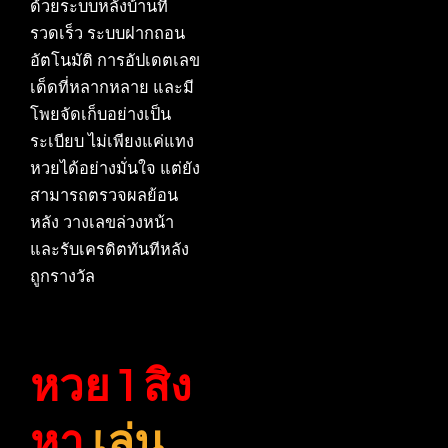
ด้วยระบบหลังบ้านที่
รวดเร็ว ระบบฝากถอน
อัตโนมัติ การอัปเดตเลข
เด็ดที่หลากหลาย และมี
โพยจัดเก็บอย่างเป็น
ระเบียบ ไม่เพียงแค่แทง
หวยได้อย่างมั่นใจ แต่ยัง
สามารถตรวจผลย้อน
หลัง วางเลขล่วงหน้า
และรับเครดิตทันทีหลัง
ถูกรางวัล
หวย 1 สิง
หา
เล่น