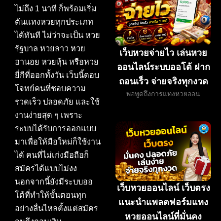
ไม่ถึง 1 นาที ก็พร้อมเริ่ม
ต้นแทงหวยทุกประเภท
ได้ทันที ไม่ว่าจะเป็น หวย
รัฐบาล หวยลาว หวย
เว็บหวยจ่ายไว เล่นหวย
ฮานอย หวยหุ้น หรือหวย
ออนไลน์ระบบออโต้ ฝาก
ยี่กีที่ออกทั้งวัน เว็บนี้ตอบ
ถอนเร็ว จ่ายจริงทุกงวด
โจทย์คนที่ชอบความ
พอพูดถึงการแทงหวยออน
รวดเร็ว ปลอดภัย และใช้
งานง่ายสุด ๆ เพราะ
ระบบได้รับการออกแบบ
มาเพื่อให้มือใหม่ก็ใช้งาน
ได้ คนที่ไม่เก่งมือถือก็
สมัครได้แบบไม่งง
นอกจากนี้ยังมีระบบออ
เว็บหวยออนไลน์ เว็บตรง
โต้ที่ทำให้ขั้นตอนทุก
แนะนำแพลตฟอร์มแทง
อย่างลื่นไหลตั้งแต่สมัคร
หวยออนไลน์ที่มั่นคง