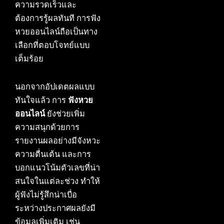
ความรวดเร็วและ
ต้องการรู้ผลทันที การฟัง
หวยออนไลน์ถือเป็นทาง
เลือกที่ตอบโจทย์แบบ
เต็มร้อย
นอกจากอัปเดตผลแบบ
ทันใจแล้ว การ
ฟังหวย
ออนไลน์
ยังช่วยเพิ่ม
ความสนุกด้วยการ
รายงานผลอย่างมีจังหวะ
ความตื่นเต้น และการ
บอกแนวโน้มตัวเลขที่น่า
สนใจในแต่ละช่วง ทำให้
ผู้ฟังไม่รู้สึกน่าเบื่อ
ระหว่างประกาศผลยังมี
ข้อมูลเพิ่มเติม เช่น