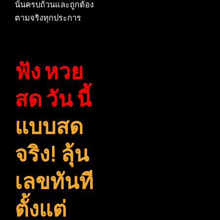
นั้นครบถ้วนและถูกต้อง
ตามจริงทุกประการ
ฟัง หวย
สด วัน นี้
แบบสด
จริง! ลุ้น
เลขทันที
ตั้งแต่