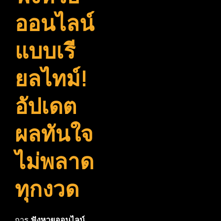
ออนไลน์
แบบเรี
ยลไทม์!
อัปเดต
ผลทันใจ
ไม่พลาด
ทุกงวด
การ
ฟังหวยออนไลน์