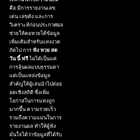
คือ มีการรายงานเลข
เด่น เลขดัง และการ
วิเคราะห์ก่อนประกาศผล
ช่วยให้คอหวยได้ข้อมูล
เพิ่มเติมสำหรับแทงงวด
ถัดไป การ
ฟัง หวย สด
วัน นี้ ฟรี
ไม่ได้เป็นแค่
การลุ้นผลแบบธรรมดา
แต่เป็นแหล่งข้อมูล
สำคัญให้ผู้เล่นนำไปต่อย
อดเชิงสถิติ ซึ่งเพิ่ม
โอกาสในการแทงถูก
มากขึ้น ความรวดเร็ว
รวมถึงความแม่นในการ
รายงานผล ทำให้ผู้ฟัง
มั่นใจได้ว่าข้อมูลที่ได้รับ