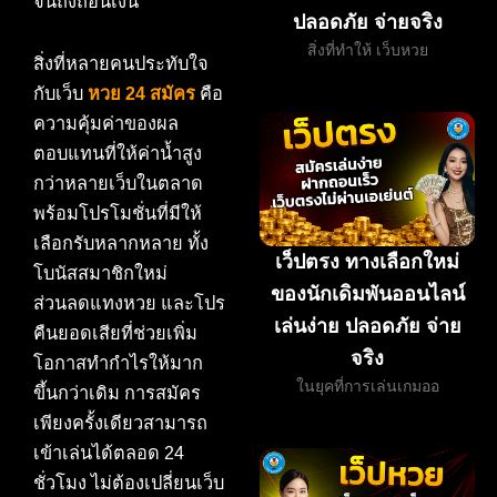
จนถึงถอนเงิน
ปลอดภัย จ่ายจริง
สิ่งที่ทำให้ เว็บหวย
สิ่งที่หลายคนประทับใจ
กับเว็บ
หวย 24 สมัคร
คือ
ความคุ้มค่าของผล
ตอบแทนที่ให้ค่าน้ำสูง
กว่าหลายเว็บในตลาด
พร้อมโปรโมชั่นที่มีให้
เลือกรับหลากหลาย ทั้ง
เว็ปตรง ทางเลือกใหม่
โบนัสสมาชิกใหม่
ของนักเดิมพันออนไลน์
ส่วนลดแทงหวย และโปร
เล่นง่าย ปลอดภัย จ่าย
คืนยอดเสียที่ช่วยเพิ่ม
จริง
โอกาสทำกำไรให้มาก
ในยุคที่การเล่นเกมออ
ขึ้นกว่าเดิม การสมัคร
เพียงครั้งเดียวสามารถ
เข้าเล่นได้ตลอด 24
ชั่วโมง ไม่ต้องเปลี่ยนเว็บ