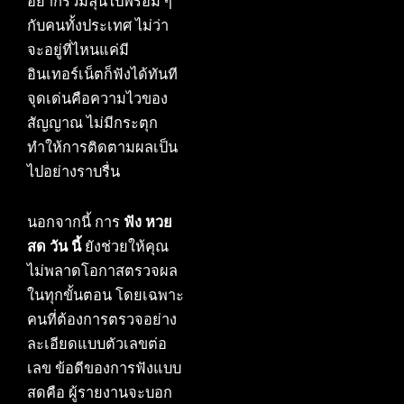
อยากร่วมลุ้นไปพร้อม ๆ
กับคนทั้งประเทศ ไม่ว่า
จะอยู่ที่ไหนแค่มี
อินเทอร์เน็ตก็ฟังได้ทันที
จุดเด่นคือความไวของ
สัญญาณ ไม่มีกระตุก
ทำให้การติดตามผลเป็น
ไปอย่างราบรื่น
นอกจากนี้ การ
ฟัง หวย
สด วัน นี้
ยังช่วยให้คุณ
ไม่พลาดโอกาสตรวจผล
ในทุกขั้นตอน โดยเฉพาะ
คนที่ต้องการตรวจอย่าง
ละเอียดแบบตัวเลขต่อ
เลข ข้อดีของการฟังแบบ
สดคือ ผู้รายงานจะบอก