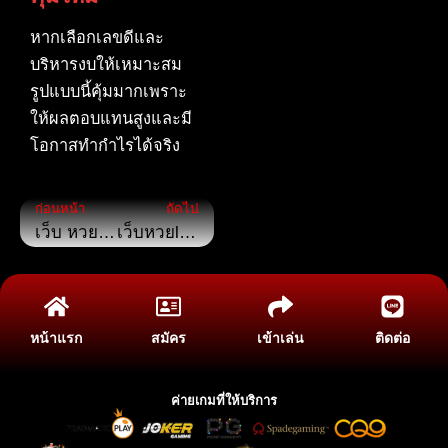
หากเลือกเลขดีและ
บริหารงบให้เหมาะสม
รูปแบบนี้คุ้มมากเพราะ
ให้ผลตอบแทนสูงและมี
โอกาสทำกำไรได้จริง
ก่อนหน้า
ถัดไป
Prev
Next
เว็บ หวย 24 ครบทุกหวย อัปเดตผลไว ฝากถอนออโต้สุดลื่นไหล
เว็บหวยlotto ระบบทันสมัย ฝากถอนรวดเร็ว เหมาะกับมือใหม่และมือโปร
หน้าแรก
สมัคร
เข้าเล่น
ติดต่อ
ค่ายเกมที่ให้บริการ