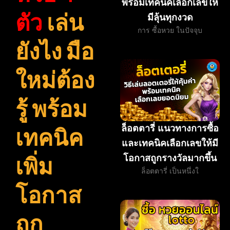
พร้อมเทคนิคเลือกเลขให้
ตัว
เล่น
มีลุ้นทุกงวด
การ ซื้อหวย ในปัจจุบ
ยังไง มือ
ใหม่ต้อง
รู้ พร้อม
เทคนิค
ล็อตตารี่ แนวทางการซื้อ
และเทคนิคเลือกเลขให้มี
เพิ่ม
โอกาสถูกรางวัลมากขึ้น
ล็อตตารี่ เป็นหนึ่งใ
โอกาส
ถูก