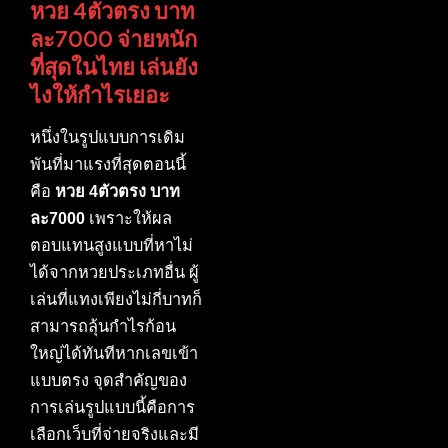
หวย 4ตัวตรง บาท
ละ7000
จ่ายหนัก
ที่สุดในไทย เล่นยัง
ไงให้กำไรเยอะ
หนึ่งในรูปแบบการเดิม
พันที่มาแรงที่สุดตอนนี้
คือ
หวย 4ตัวตรง บาท
ละ7000
เพราะให้ผล
ตอบแทนสูงแบบที่หาไม่
ได้จากหวยประเภทอื่น ผู้
เล่นที่แทงเพียงไม่กี่บาทก็
สามารถลุ้นกำไรก้อน
ใหญ่ได้ทันทีหากเลขเข้า
แบบตรง จุดสำคัญของ
การเล่นรูปแบบนี้คือการ
เลือกเว็บที่จ่ายจริงและมี