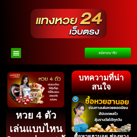
Skip
to
content
Menu
สมัครสมาชิก
บทความที่น่า
สนใจ
หวย 4 ตัว
เล่นแบบไหน
ซื้อหวยฮานอย ช่องทาง