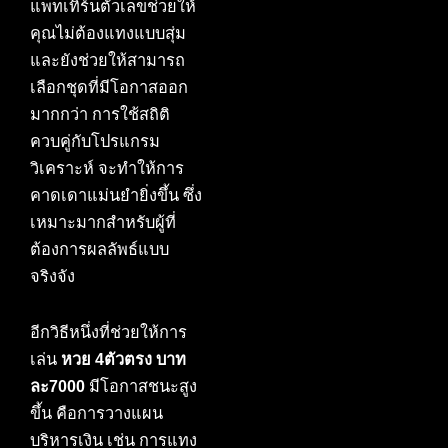
แพทเทิร์นตัวเลขช่วยให้
คุณไม่ต้องแทงแบบสุ่ม
และยังช่วยให้สามารถ
เลือกชุดที่มีโอกาสออก
มากกว่า การใช้สถิติ
ควบคู่กับโปรแกรม
วิเคราะห์ จะทำให้การ
คาดเดาแม่นยำยิ่งขึ้น ซึ่ง
เหมาะมากสำหรับผู้ที่
ต้องการผลลัพธ์แบบ
จริงจัง
อีกวิธีหนึ่งที่ช่วยให้การ
เล่น
หวย 4ตัวตรง บาท
ละ7000
มีโอกาสชนะสูง
ขึ้น คือการวางแผน
บริหารเงิน เช่น การแทง