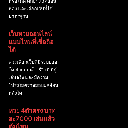
หรือโต๊ด ศึกษาสถิติย้อน
หลัง และเลือกเว็บที่ได้
มาตรฐาน
เว็บหวยออนไลน์
แบบไหนที่เชื่อถือ
ได้
ควรเลือกเว็บที่มีระบบออ
โต้ ฝากถอนไว รีวิวดี มีผู้
เล่นจริง และมีความ
โปร่งใสตรวจสอบผลย้อน
หลังได้
หวย 4ตัวตรง บาท
ละ7000 เล่นแล้ว
คุ้มไหม