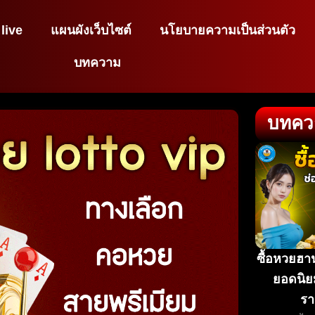
 live
แผนผังเว็บไซต์
นโยบายความเป็นส่วนตัว
บทความ
บทควา
ซื้อหวยฮา
ยอดนิยม
รา