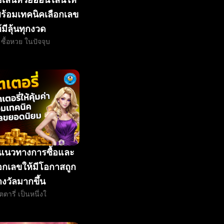
ร้อมเทคนิคเลือกเลข
้มีลุ้นทุกงวด
ซื้อหวย ในปัจจุบ
่ แนวทางการซื้อและ
อกเลขให้มีโอกาสถูก
างวัลมากขึ้น
ตตารี่ เป็นหนึ่งใ