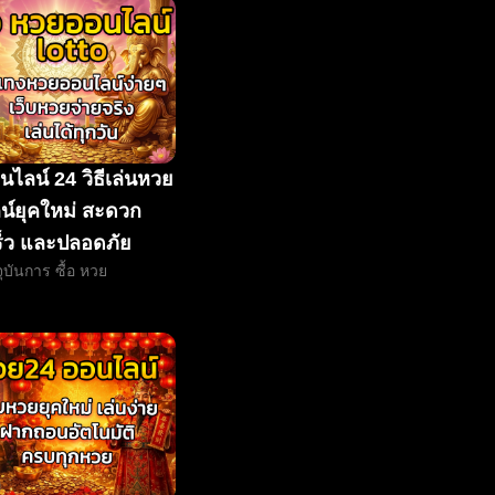
นไลน์ 24 วิธีเล่นหวย
น์ยุคใหม่ สะดวก
ร็ว และปลอดภัย
จุบันการ ซื้อ หวย