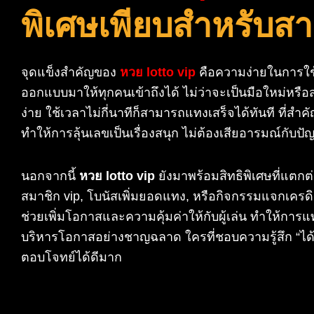
พิเศษเพียบสำหรับสา
จุดแข็งสำคัญของ
หวย lotto vip
คือความง่ายในการใช้
ออกแบบมาให้ทุกคนเข้าถึงได้ ไม่ว่าจะเป็นมือใหม่หรือ
ง่าย ใช้เวลาไม่กี่นาทีก็สามารถแทงเสร็จได้ทันที ที่สำ
ทำให้การลุ้นเลขเป็นเรื่องสนุก ไม่ต้องเสียอารมณ์กับ
นอกจากนี้
หวย lotto vip
ยังมาพร้อมสิทธิพิเศษที่แตกต
สมาชิก vip, โบนัสเพิ่มยอดแทง, หรือกิจกรรมแจกเครดิต
ช่วยเพิ่มโอกาสและความคุ้มค่าให้กับผู้เล่น ทำให้การแ
บริหารโอกาสอย่างชาญฉลาด ใครที่ชอบความรู้สึก “ได้ม
ตอบโจทย์ได้ดีมาก