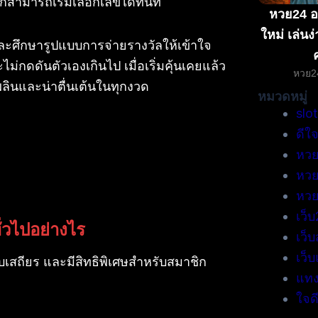
ก็สามารถเริ่มเลือกเลขได้ทันที
หวย24 อ
ใหม่ เล่น
และศึกษารูปแบบการจ่ายรางวัลให้เข้าใจ
ม่กดดันตัวเองเกินไป เมื่อเริ่มคุ้นเคยแล้ว
หวย2
พลินและน่าตื่นเต้นในทุกงวด
หมวดหมู่
slot
ดีใ
หว
หวย
หวย
เว็
่วไปอย่างไร
เว็
เว็
บบเสถียร และมีสิทธิพิเศษสำหรับสมาชิก
แท
ใจด