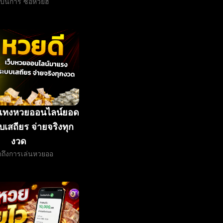
จุบันการ ซื้อหวยฮ
บแทงหวยออนไลน์ยอด
บเสถียร จ่ายจริงทุก
งวด
ดถึงการเล่นหวยออ