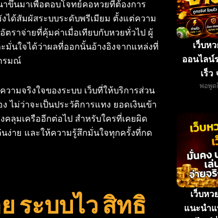
าขึ้นมาเพื่อตอบโจทย์คอหวยที่ต้องการ
ังได้สัมผัสระบบระดับพรีเมียม ตั้งแต่ความ
จ่ายที่คุ้มค่าเมื่อเทียบกับหวยทั่วไป ผู้
เว็บหว
ั่นใจได้ว่าผลที่ออกนั้นอ้างอิงจากแหล่งที่
ออนไลน์
อารมณ์
เร็ว
พอพูด
วามจริงใจของระบบ เว็บที่ให้บริการส่วน
ง ไม่ว่าจะเป็นประวัติการแทง ยอดเงินเข้า
งคลุมเครืออีกต่อไป สำหรับใครที่เคยผิด
่นง่าย และให้ความรู้สึกมั่นใจทุกครั้งที่กด
าย ระบบไว สิทธิ
เว็บหว
แนะนำแ