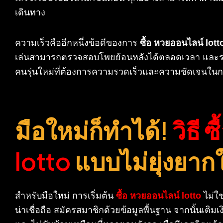
เดินทาง
ความเร็วคืออีกหนึ่งข้อดีของการ
ซื้อ หวยออนไลน์ lott
เล่นสามารถตรวจสอบโพยย้อนหลังได้ตลอดเวลา และร
คนรุ่นใหม่ที่ต้องการความรวดเร็วและความชัดเจนใน
มือใหม่ก็ทำได้!
วิธี 
lotto
แบบไม่ยุ่งยากใ
สำหรับมือใหม่ การเริ่มต้น
ซื้อ หวยออนไลน์ lotto
ไม่ใช่
น่าเชื่อถือ สมัครสมาชิกด้วยข้อมูลพื้นฐาน จากนั้นเติมเ