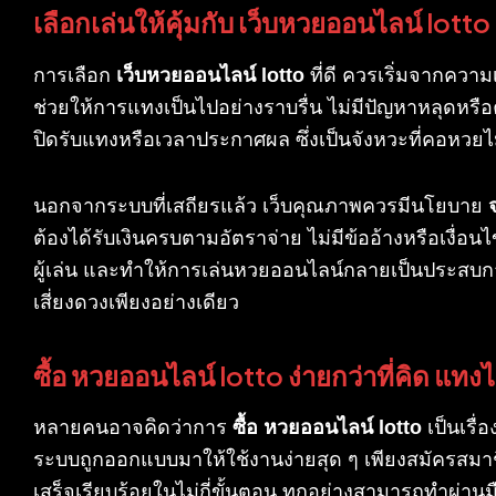
เลือกเล่นให้คุ้มกับ เว็บหวยออนไลน์ lotto 
การเลือก
เว็บหวยออนไลน์ lotto
ที่ดี ควรเริ่มจากความ
ช่วยให้การแทงเป็นไปอย่างราบรื่น ไม่มีปัญหาหลุดหรื
ปิดรับแทงหรือเวลาประกาศผล ซึ่งเป็นจังหวะที่คอหวยไ
นอกจากระบบที่เสถียรแล้ว เว็บคุณภาพควรมีนโยบาย
จ
ต้องได้รับเงินครบตามอัตราจ่าย ไม่มีข้ออ้างหรือเงื่อนไข
ผู้เล่น และทำให้การเล่นหวยออนไลน์กลายเป็นประสบก
เสี่ยงดวงเพียงอย่างเดียว
ซื้อ หวยออนไลน์ lotto ง่ายกว่าที่คิด แทงไว
หลายคนอาจคิดว่าการ
ซื้อ หวยออนไลน์ lotto
เป็นเรื่
ระบบถูกออกแบบมาให้ใช้งานง่ายสุด ๆ เพียงสมัครสมาช
เสร็จเรียบร้อยในไม่กี่ขั้นตอน ทุกอย่างสามารถทำผ่านมื