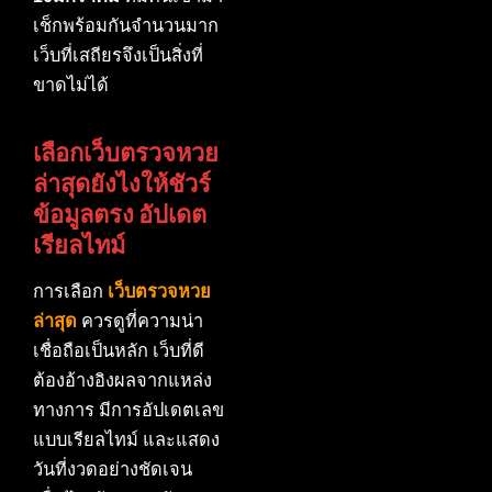
เช็กพร้อมกันจำนวนมาก
เว็บที่เสถียรจึงเป็นสิ่งที่
ขาดไม่ได้
เลือกเว็บตรวจหวย
ล่าสุดยังไงให้ชัวร์
ข้อมูลตรง อัปเดต
เรียลไทม์
การเลือก
เว็บตรวจหวย
ล่าสุด
ควรดูที่ความน่า
เชื่อถือเป็นหลัก เว็บที่ดี
ต้องอ้างอิงผลจากแหล่ง
ทางการ มีการอัปเดตเลข
แบบเรียลไทม์ และแสดง
วันที่งวดอย่างชัดเจน