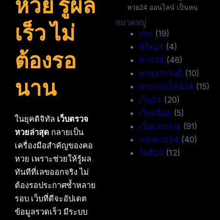
หวย รู้ผล
หวย24 ออนไลน์ เป็นหน
หมวดหมู่
เร็ว ไม่
slot
(19)
ดีใจ24
(4)
ต้องรอ
หวย24
(46)
หวยลาววันนี้
(10)
นาน
หวยออนไลน์24
(15)
เว็บ24
(20)
เว็บสล็อต
(5)
ในยุคดิจิทัล
เว็บตรวจ
เว็บแทงหวย
(91)
หวยล่าสุด
กลายเป็น
แทงหวย24
(40)
เครื่องมือสำคัญของคอ
ใจดี24
(12)
หวย เพราะช่วยให้รู้ผล
ทันทีที่เลขออกจริง ไม่
ต้องรอประกาศซ้ำหลาย
รอบ เว็บที่ดีจะอัปเดต
ข้อมูลรวดเร็ว มีระบบ