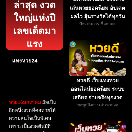
ล่าสุด งวด
เล่นหวยยอดนิยม อัปเดต
ใหญ่แห่งปี
ผลไว ลุ้นรางวัลได้ทุกวัน
ปัจจุบันการ ซื้อหวยฮ
เลขเด็ดมา
แรง
แทงหวย24
หวยดี เว็บแทงหวย
ออนไลน์ยอดนิยม ระบบ
เสถียร จ่ายจริงทุกงวด
หวย16มกราคม
ถือเป็น
พอพูดถึงการเล่นหวยออ
อีกหนึ่งงวดที่คอหวยให้
ความสนใจเป็นพิเศษ
เพราะเป็นงวดต้นปีที่