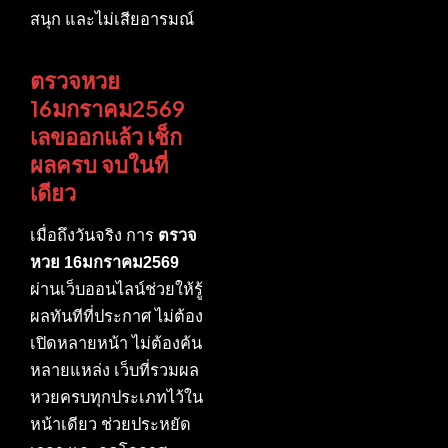
สนุก และไม่เสียอารมณ์
ตรวจหวย
16มกราคม2569
เลขออกแล้ว เช็ก
ผลครบ จบในที่
เดียว
เมื่อถึงวันจริง การ
ตรวจ
หวย 16มกราคม2569
ผ่านเว็บออนไลน์ช่วยให้รู้
ผลทันทีที่ประกาศ ไม่ต้อง
เปิดหลายหน้า ไม่ต้องค้น
หลายแหล่ง เว็บที่รวมผล
หวยครบทุกประเภทไว้ใน
หน้าเดียว ช่วยประหยัด