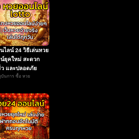
นไลน์ 24 วิธีเล่นหวย
น์ยุคใหม่ สะดวก
ร็ว และปลอดภัย
จุบันการ ซื้อ หวย