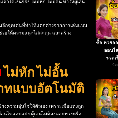
ได้เงินจริง ไม่มีหัก ไม่มีอั้น ทำให้ผู้เล่น
็นอีกจุดเด่นที่ทำให้แตกต่างจากการเล่นแบบ
ี ช่วยให้ความสนุกไม่สะดุด และสร้าง
ซื้อ หวยออ
ออนไล
รวดเ
ปัจ
ง
ไม่หัก ไม่อั้น
าทแบบอัตโนมัติ
างความอุ่นใจให้ตัวเอง เพราะเมื่อแทงถูก
ื่อนไขแอบแฝง ผู้เล่นไม่ต้องคอยทวงหรือ