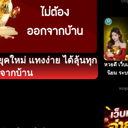
ปัจ
ใหม่ แทงง่าย ได้ลุ้นทุก
หวยดี เว็
กจากบ้าน
นิยม ระบ
พอพู