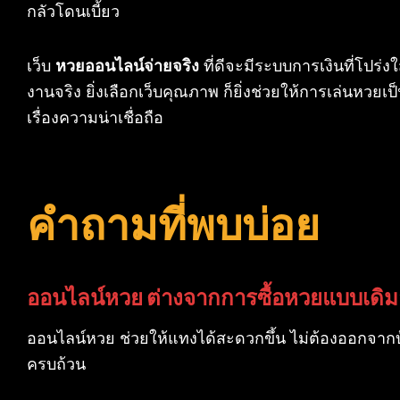
กลัวโดนเบี้ยว
เว็บ
หวยออนไลน์จ่ายจริง
ที่ดีจะมีระบบการเงินที่โปร่ง
งานจริง ยิ่งเลือกเว็บคุณภาพ ก็ยิ่งช่วยให้การเล่นหวยเป็น
เรื่องความน่าเชื่อถือ
คำถามที่พบบ่อย
ออนไลน์หวย ต่างจากการซื้อหวยแบบเดิม
ออนไลน์หวย ช่วยให้แทงได้สะดวกขึ้น ไม่ต้องออกจาก
ครบถ้วน