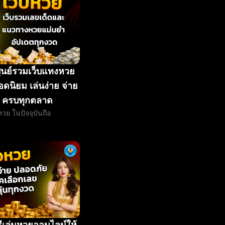
ูนย์รวมเว็บแทงหวย
ดนิยม เล่นง่าย จ่าย
ง ครบทุกตลาด
วย ในปัจจุบันถือ
ิธีเล่นหวยออนไลน์ให้