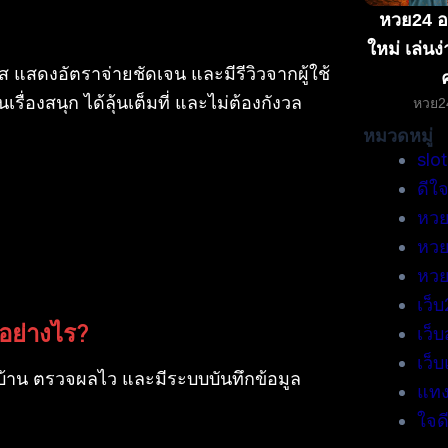
หวย24 อ
ใหม่ เล่น
ใส แสดงอัตราจ่ายชัดเจน และมีรีวิวจากผู้ใช้
เรื่องสนุก ได้ลุ้นเต็มที่ และไม่ต้องกังวล
หวย2
หมวดหมู่
slot
ดีใ
หว
หวย
หวย
เว็
อย่างไร?
เว็
เว็
บ้าน ตรวจผลไว และมีระบบบันทึกข้อมูล
แท
ใจด