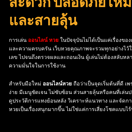
สะดวก ปลอดภัย เหมา
และสายลุ้น
การเล่น
ออนไลน์ หวย
ในปัจจุบันไม่ได้เป็นแค่เรื่อง
และความครบครัน เว็บหวยคุณภาพจะรวมทุกอย่างไว้ในที
เลข ไปจนถึงตรวจผลและถอนเงิน ผู้เล่นไม่ต้องสลับหลาย
ความมั่นใจในการใช้งาน
สำหรับมือใหม่
ออนไลน์หวย
ถือว่าเป็นจุดเริ่มต้นที่
ง่าย มีเมนูชัดเจน ไม่ซับซ้อน ส่วนสายลุ้นหรือคนที่
ดูประวัติการแทงย้อนหลัง วิเคราะห์แนวทาง และจัดการเงิ
หวยเป็นเรื่องสนุกมากขึ้น ไม่ใช่แค่การเสี่ยงโชคแบบไร