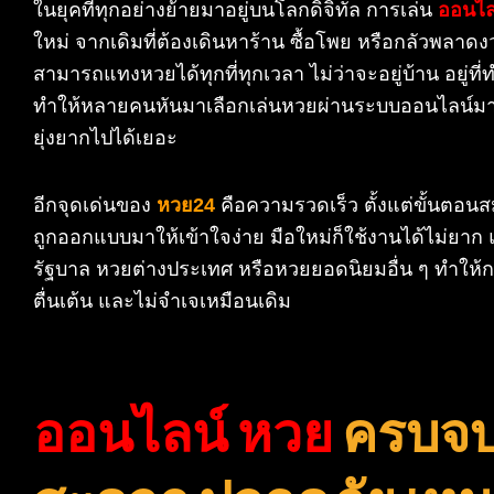
ในยุคที่ทุกอย่างย้ายมาอยู่บนโลกดิจิทัล การเล่น
ออนไล
ใหม่ จากเดิมที่ต้องเดินหาร้าน ซื้อโพย หรือกลัวพลาดงวด
สามารถแทงหวยได้ทุกที่ทุกเวลา ไม่ว่าจะอยู่บ้าน อยู่ท
ทำให้หลายคนหันมาเลือกเล่นหวยผ่านระบบออนไลน์มา
ยุ่งยากไปได้เยอะ
อีกจุดเด่นของ
หวย24
คือความรวดเร็ว ตั้งแต่ขั้นตอ
ถูกออกแบบมาให้เข้าใจง่าย มือใหม่ก็ใช้งานได้ไม่ยาก
รัฐบาล หวยต่างประเทศ หรือหวยยอดนิยมอื่น ๆ ทำให้
ตื่นเต้น และไม่จำเจเหมือนเดิม
ออนไลน์ หวย
ครบจบใ