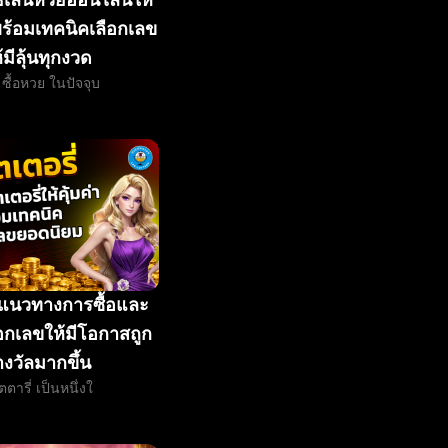
ร้อมเทคนิคเลือกเลข
้มีลุ้นทุกงวด
ซื้อหวย ในปัจจุบ
่ แนวทางการซื้อและ
อกเลขให้มีโอกาสถูก
างวัลมากขึ้น
ตตารี่ เป็นหนึ่งใ