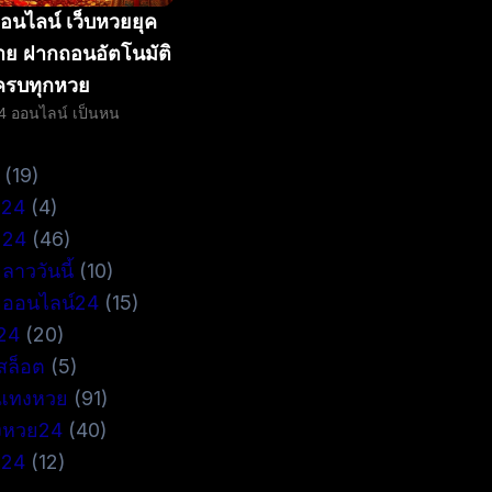
อนไลน์ เว็บหวยยุค
ง่าย ฝากถอนอัตโนมัติ
ครบทุกหวย
4 ออนไลน์ เป็นหน
(19)
จ24
(4)
ย24
(46)
ลาววันนี้
(10)
ออนไลน์24
(15)
บ24
(20)
บสล็อต
(5)
บแทงหวย
(91)
งหวย24
(40)
ี24
(12)