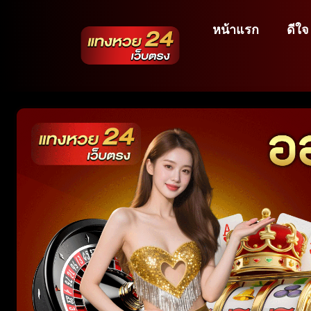
Skip
to
หน้าแรก
ดีใจ
content