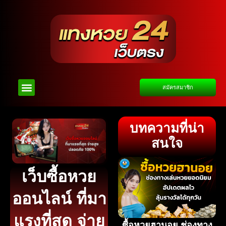
Skip
to
content
Menu
สมัครสมาชิก
บทความที่น่า
สนใจ
เว็บซื้อหวย
ออนไลน์ ที่มา
แรงที่สุด จ่าย
ซื้อหวยฮานอย ช่องทาง