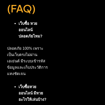
(FAQ)
เว็บซื้อ หวย
ออนไลน์
ปลอดภัยไหม?
ปลอดภัย 100% เพราะ
เป็นเว็บตรงไม่ผ่าน
เอเย่นต์ มีระบบเข้ารหัส
ข้อมูลและเก็บประวัติการ
แทงชัดเจน
เว็บซื้อหวย
ออนไลน์ มีหวย
อะไรให้เล่นบ้าง?