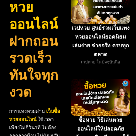
หวย
ออนไลน์
เวปหวย ศูนย์รวมเว็บแทง
ฝากถอน
หวยออนไลน์ยอดนิยม
เล่นง่าย จ่ายจริง ครบทุก
รวดเร็ว
ตลาด
เวปหวย ในปัจจุบันถือ
ทันใจทุก
งวด
การแทงหวยผ่าน
เว็บซื้อ
หวยออนไลน์
ใช้เวลา
ซื้อหวย วิธีเล่นหวย
เพียงไม่กี่วินาที ไม่ต้อง
ออนไลน์ให้ปลอดภัย
ออกจากบ้าน ไม่ต้องเสีย