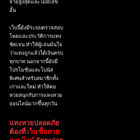
จ่ายสูงสุดและไม่มีเลข
อั้น
เว็บนี้ยังมีระบบตรวจสอบ
โพยและประวัติการแทง
ชัดเจน ทำให้ผู้เล่นมั่นใจ
ว่าแทงถูกแล้วได้เงินครบ
ทุกบาท นอกจากนี้ยังมี
โปรโมชั่นและโบนัส
พิเศษสำหรับสมาชิกทั้ง
เก่าและใหม่ ทำให้คอ
หวยสนุกกับการแทงหวย
ออนไลน์มากขึ้นทุกวัน
แทงหวยปลอดภัย
ต้องที่
เว็บ ซื้อหวย
ออนไลน์
อัตราจ่าย