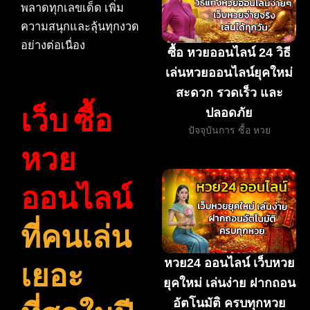
พลาดทุกเลขเด็ด เพิ่ม
ความสนุกและลุ้นทุกงวด
อย่างต่อเนื่อง
ซื้อ หวยออนไลน์ 24 วิธี
เล่นหวยออนไลน์ยุคใหม่
สะดวก รวดเร็ว และ
เว็บ ซื้อ
ปลอดภัย
ปัจจุบันการ ซื้อ หวย
หวย
ออนไลน์
ที่คนเล่น
เยอะ
หวย24 ออนไลน์ เว็บหวย
ยุคใหม่ เล่นง่าย ฝากถอน
อัตโนมัติ ครบทุกหวย