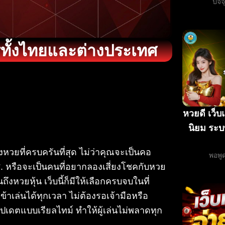
ปัจ
ทั้งไทยและต่างประเทศ
หวยดี เว็
นิยม ระบ
ยที่ครบครันที่สุด ไม่ว่าคุณจะเป็นคอ
พอพู
 หรือจะเป็นคนที่อยากลองเสี่ยงโชคกับหวย
วยหุ้น เว็บนี้ก็มีให้เลือกครบจบในที่
าเล่นได้ทุกเวลา ไม่ต้องรอเจ้ามือหรือ
ัปเดตแบบเรียลไทม์ ทำให้ผู้เล่นไม่พลาดทุก