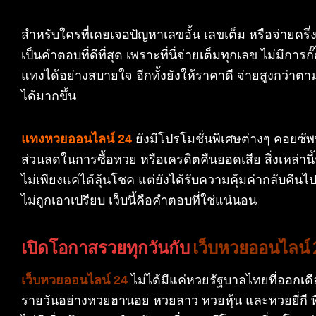
สำหรับใครที่เคยเจอปัญหาเลขอั้น เลขเต็ม หรือจ่ายครึ่
เป็นคำตอบที่ดีที่สุด เพราะที่นี่จ่ายเต็มทุกเลข ไม่มีการ
แทงได้อย่างสบายใจ อีกทั้งยังให้ราคาดี จ่ายสูงกว่า
ได้มากขึ้น
แทงหวยออนไลน์ 24
ยังมีโปรโมชั่นพิเศษต่างๆ คอยซัพ
ส่วนลดในการซื้อหวย หรือเครดิตคืนยอดเสีย สิ่งเหล่านี้
ไม่เพียงแค่ได้ลุ้นโชค แต่ยังได้รับความคุ้มค่ากลับค
ไม่ถูกเอาเปรียบ เว็บนี้คือคำตอบที่ใช่แน่นอน
เปิดโอกาสรวยทุกวันกับ
เว็บหวยออนไลน์
เว็บหวยออนไลน์ 24
ไม่ได้มีแค่หวยรัฐบาลไทยที่ออกเดือ
รายวันอย่างหวยฮานอย หวยลาว หวยหุ้น และหวยยี่กี ที่ออ