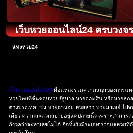
เว็บหวยออนไลน์24 ครบวงจร
แทงหวย24
เว็บหวยออนไลน์24
คือแหล่งรวมความสนุกของการแทงหว
หวยไทยที่ชื่นชอบหวยรัฐบาล หวยออมสิน หรือหวยธกส.
ต่างประเทศ เช่น หวยฮานอย หวยลาว หวยมาเลย์ ไปจนถึงห
เดียว ความสะดวกสบายอยู่แค่ปลายนิ้ว เพราะสามารถเข้
กังวลว่าจะหาเลขไม่ได้ อีกทั้งยังมีระบบตรวจผลหวยที่อ
การลุ้นโชค