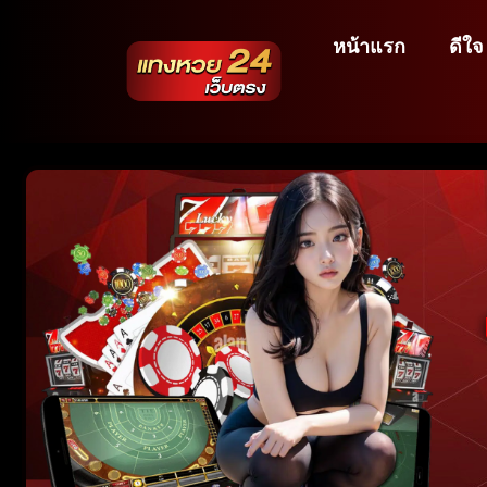
Skip
to
หน้าแรก
ดีใจ
content