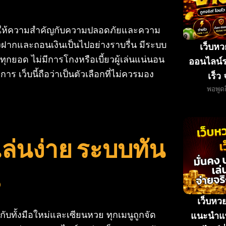
งให้ความสำคัญกับความปลอดภัยและความ
ทั้งฝากและถอนเงินเป็นไปอย่างราบรื่น มีระบบ
เว็บหว
ทุกยอด ไม่มีการโกงหรือเบี้ยวผู้เล่นแน่นอน
ออนไลน์
ร เว็บนี้ถือว่าเป็นตัวเลือกที่ไม่ควรมอง
เร็ว
พอพูด
ล่นง่าย ระบบทัน
%
เว็บหว
บทั้งมือใหม่และเซียนหวย ทุกเมนูถูกจัด
แนะนำแ