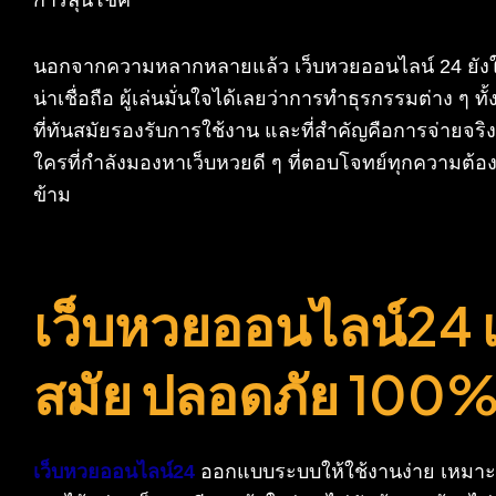
นอกจากความหลากหลายแล้ว เว็บหวยออนไลน์ 24 ยั
น่าเชื่อถือ ผู้เล่นมั่นใจได้เลยว่าการทำธุรกรรมต่าง ๆ 
ที่ทันสมัยรองรับการใช้งาน และที่สำคัญคือการจ่ายจริง
ใครที่กำลังมองหาเว็บหวยดี ๆ ที่ตอบโจทย์ทุกความต้องกา
ข้าม
เว็บหวยออนไลน์24 เ
สมัย ปลอดภัย 100
เว็บหวยออนไลน์24
ออกแบบระบบให้ใช้งานง่าย เหมาะกั