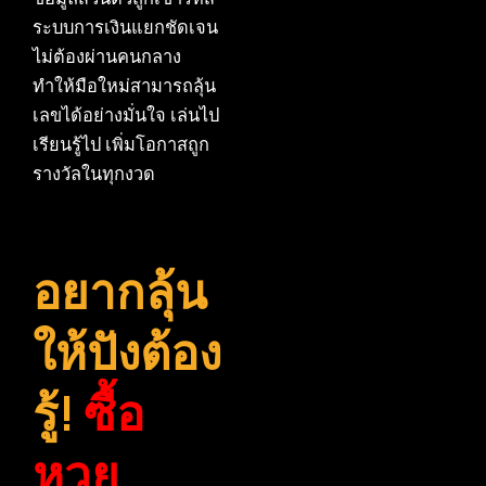
ระบบการเงินแยกชัดเจน
ไม่ต้องผ่านคนกลาง
ทำให้มือใหม่สามารถลุ้น
เลขได้อย่างมั่นใจ เล่นไป
เรียนรู้ไป เพิ่มโอกาสถูก
รางวัลในทุกงวด
อยากลุ้น
ให้ปังต้อง
รู้!
ซื้อ
หวย