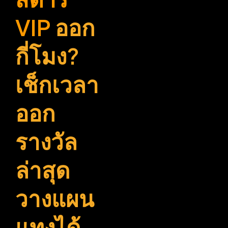
VIP
ออก
กี่โมง?
เช็กเวลา
ออก
รางวัล
ล่าสุด
วางแผน
แทงได้