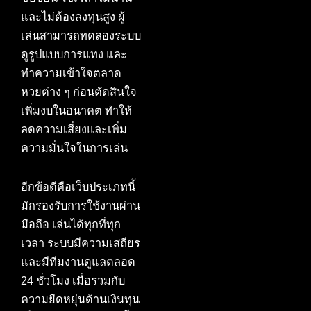
และไม่ต้องลงทุนสูง ผู้
เล่นสามารถทดลองระบบ
ดูรูปแบบการแทง และ
ทำความเข้าใจตลาด
หวยต่าง ๆ ก่อนตัดสินใจ
เพิ่มงบในอนาคต ทำให้
ลดความเสี่ยงและเพิ่ม
ความมั่นใจในการเล่น
อีกข้อดีคือเว็บประเภทนี้
มักรองรับการใช้งานผ่าน
มือถือ เล่นได้ทุกที่ทุก
เวลา ระบบมีความเสถียร
และมีทีมงานดูแลตลอด
24 ชั่วโมง เมื่อรวมกับ
ความยืดหยุ่นด้านเงินทุน