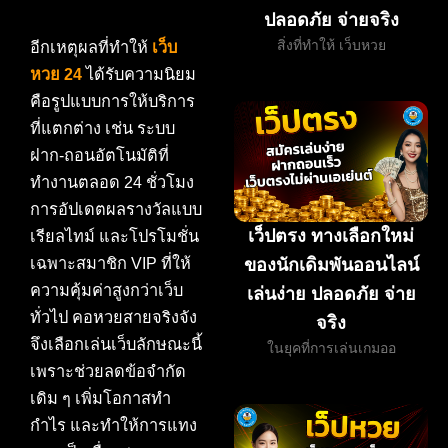
ปลอดภัย จ่ายจริง
สิ่งที่ทำให้ เว็บหวย
อีกเหตุผลที่ทำให้
เว็บ
หวย 24
ได้รับความนิยม
คือรูปแบบการให้บริการ
ที่แตกต่าง เช่น ระบบ
ฝาก-ถอนอัตโนมัติที่
ทำงานตลอด 24 ชั่วโมง
การอัปเดตผลรางวัลแบบ
เว็ปตรง ทางเลือกใหม่
เรียลไทม์ และโปรโมชั่น
เฉพาะสมาชิก VIP ที่ให้
ของนักเดิมพันออนไลน์
ความคุ้มค่าสูงกว่าเว็บ
เล่นง่าย ปลอดภัย จ่าย
ทั่วไป คอหวยสายจริงจัง
จริง
จึงเลือกเล่นเว็บลักษณะนี้
ในยุคที่การเล่นเกมออ
เพราะช่วยลดข้อจำกัด
เดิม ๆ เพิ่มโอกาสทำ
กำไร และทำให้การแทง