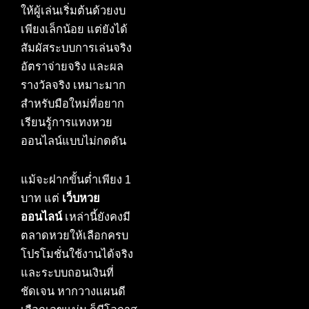
ให้ผู้เล่นเริ่มต้นด้วยงบ
เพียงเล็กน้อย แต่ยังได้
สัมผัสระบบการเล่นจริง
อัตราจ่ายจริง และผล
รางวัลจริง เหมาะมาก
สำหรับมือใหม่ที่อยาก
เรียนรู้การแทงหวย
ออนไลน์แบบไม่กดดัน
แม้จะฝากขั้นต่ำเพียง 1
บาท แต่
เว็บหวย
ออนไลน์
เหล่านี้ยังคงมี
ตลาดหวยให้เลือกครบ
โปรโมชั่นใช้งานได้จริง
และระบบถอนเงินที่
ชัดเจน หากวางแผนดี