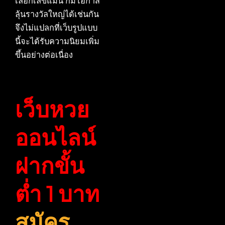
เลือกเลขแม่น ก็มีโอกาส
ลุ้นรางวัลใหญ่ได้เช่นกัน
จึงไม่แปลกที่เว็บรูปแบบ
นี้จะได้รับความนิยมเพิ่ม
ขึ้นอย่างต่อเนื่อง
เว็บหวย
ออนไลน์
ฝากขั้น
ต่ำ 1 บาท
สมัคร