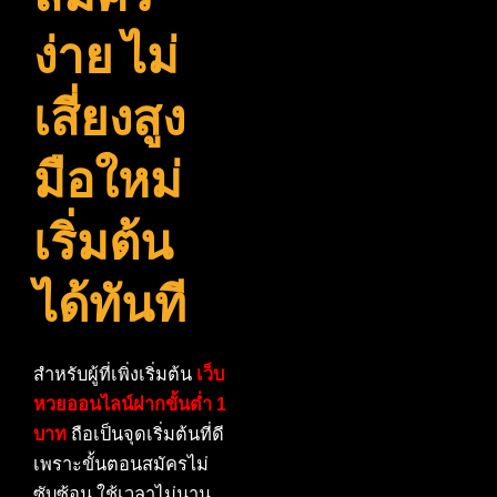
ง่าย ไม่
เสี่ยงสูง
มือใหม่
เริ่มต้น
ได้ทันที
สำหรับผู้ที่เพิ่งเริ่มต้น
เว็บ
หวยออนไลน์ฝากขั้นต่ำ 1
บาท
ถือเป็นจุดเริ่มต้นที่ดี
เพราะขั้นตอนสมัครไม่
ซับซ้อน ใช้เวลาไม่นาน