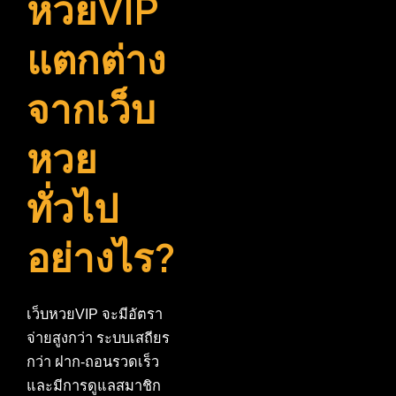
หวยVIP
แตกต่าง
จากเว็บ
หวย
ทั่วไป
อย่างไร?
เว็บหวยVIP จะมีอัตรา
จ่ายสูงกว่า ระบบเสถียร
กว่า ฝาก-ถอนรวดเร็ว
และมีการดูแลสมาชิก