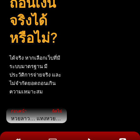
ถอนเงิน
จริงได้
หรือไม่?
ได้จริง หากเลือกเว็บที่มี
ระบบมาตรฐาน มี
ประวัติการจ่ายจริง และ
ไม่จำกัดยอดถอนเกิน
ความเหมาะสม
ก่อนหน้า
ถัดไป
Prev
Next
หวยลาวออกกี่โมง เช็กเวลาหวยลาวล่าสุด รู้ก่อนใคร วางแผนแทงได้เป๊ะ
แทงหวยออนไลน์ เล่นง่ายไม่ต้องออกบ้าน ลุ้นโชคได้ทุกวันผ่านมือถือ