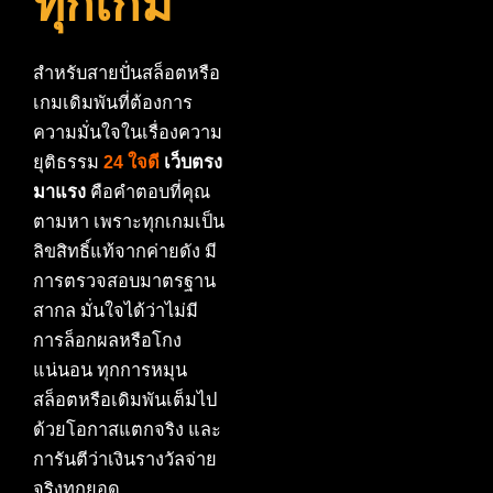
ทุกเกม
สำหรับสายปั่นสล็อตหรือ
เกมเดิมพันที่ต้องการ
ความมั่นใจในเรื่องความ
ยุติธรรม
24 ใจดี
เว็บตรง
มาแรง
คือคำตอบที่คุณ
ตามหา เพราะทุกเกมเป็น
ลิขสิทธิ์แท้จากค่ายดัง มี
การตรวจสอบมาตรฐาน
สากล มั่นใจได้ว่าไม่มี
การล็อกผลหรือโกง
แน่นอน ทุกการหมุน
สล็อตหรือเดิมพันเต็มไป
ด้วยโอกาสแตกจริง และ
การันตีว่าเงินรางวัลจ่าย
จริงทุกยอด