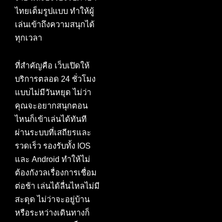
ไทยเต็มรูปแบบ ทำให้ผู้
เล่นเข้าถึงความสนุกได้
ทุกเวลา
ที่สำคัญคือ เว็บเปิดให้
บริการตลอด 24 ชั่วโมง
แบบไม่มีวันหยุด ไม่ว่า
คุณจะอยากสนุกตอน
ไหนก็เข้าเล่นได้ทันที
ผ่านระบบที่เสถียรและ
รวดเร็ว รองรับทั้ง IOS
และ Android ทำให้ไม่
ต้องกังวลเรื่องการเชื่อม
ต่อช้า เล่นได้ลื่นไหลไม่มี
สะดุด ไม่ว่าจะอยู่บ้าน
หรือระหว่างเดินทางก็