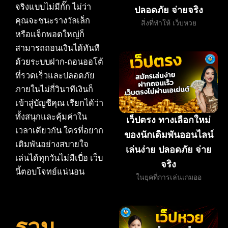
จริงแบบไม่มีกั๊ก ไม่ว่า
ปลอดภัย จ่ายจริง
คุณจะชนะรางวัลเล็ก
สิ่งที่ทำให้ เว็บหวย
หรือแจ็กพอตใหญ่ก็
สามารถถอนเงินได้ทันที
ด้วยระบบฝาก-ถอนออโต้
ที่รวดเร็วและปลอดภัย
ภายในไม่กี่วินาทีเงินก็
เข้าสู่บัญชีคุณ เรียกได้ว่า
ทั้งสนุกและคุ้มค่าใน
เว็ปตรง ทางเลือกใหม่
เวลาเดียวกัน ใครที่อยาก
ของนักเดิมพันออนไลน์
เดิมพันอย่างสบายใจ
เล่นง่าย ปลอดภัย จ่าย
เล่นได้ทุกวันไม่มีเบื่อ เว็บ
จริง
นี้ตอบโจทย์แน่นอน
ในยุคที่การเล่นเกมออ
รวม