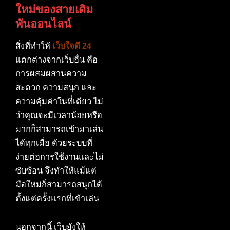
ใหม่ของสายเดิม
พันออนไลน์
สิ่งที่ทำให้
เว็บใจดี 24
แตกต่างจากเว็บอื่น คือ
การผสมผสานความ
สะดวก ความสนุก และ
ความคุ้มค่าในที่เดียว ไม่
ว่าคุณจะมีเวลาน้อยหรือ
มากก็สามารถเข้ามาเล่น
ได้ทุกเมื่อ ด้วยระบบที่
ง่ายต่อการใช้งานและไม่
ซับซ้อน จึงทำให้แม้แต่
มือใหม่ก็สามารถสนุกได้
ตั้งแต่ครั้งแรกที่เข้าเล่น
นอกจากนี้ เว็บยังให้