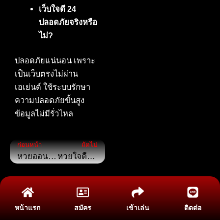
เว็บใจดี 24
ปลอดภัยจริงหรือ
ไม่?
ปลอดภัยแน่นอน เพราะ
เป็นเว็บตรงไม่ผ่าน
เอเย่นต์ ใช้ระบบรักษา
ความปลอดภัยขั้นสูง
ข้อมูลไม่มีรั่วไหล
ก่อนหน้า
ถัดไป
Prev
Next
หวยออนไลน์24 แพลตฟอร์มสุดฮิต เล่นง่าย ลุ้นรางวัลใหญ่ทุกวัน
หวยใจดี 24 เว็บหวยมาแรง จ่ายจริงทุกโพย เล่นได้ไม่อั้น
หน้าแรก
สมัคร
เข้าเล่น
ติดต่อ