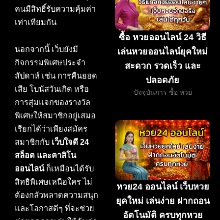
คนมีสิทธิ์รับความคุ้มค่า
เท่าเทียมกัน
ซื้อ หวยออนไลน์ 24 วิธี
นอกจากนี้ เว็บยังมี
เล่นหวยออนไลน์ยุคใหม่
กิจกรรมพิเศษประจำ
สะดวก รวดเร็ว และ
สัปดาห์ เช่น การคืนยอด
ปลอดภัย
เสีย โบนัสวันเกิด หรือ
ปัจจุบันการ ซื้อ หวย
การสุ่มแจกของรางวัล
พิเศษให้สมาชิกอยู่เสมอ
เรียกได้ว่าเพียงสมัคร
สมาชิกกับ
เว็บใจดี 24
สล็อต และคาสิโน
ออนไลน์
ก็เหมือนได้รับ
สิทธิพิเศษเหนือใคร ไม่
หวย24 ออนไลน์ เว็บหวย
ต้องกลัวพลาดความสนุก
ยุคใหม่ เล่นง่าย ฝากถอน
และโอกาสดีๆ ที่จะช่วย
อัตโนมัติ ครบทุกหวย