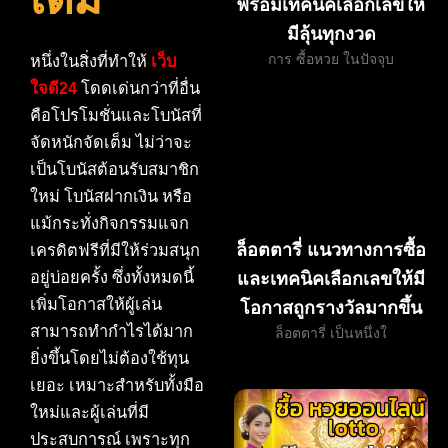
พร้อมเทคนิคเลือกเลขให้
มีลุ้นทุกงวด
การ ซื้อหวย ในปัจจุบ
หนึ่งในสิ่งที่ทำให้
เว็บ
ใจดี24
โดดเด่นกว่าที่อื่น
คือโปรโมชั่นและโบนัสที่
จัดหนักจัดเต็ม ไม่ว่าจะ
เป็นโบนัสต้อนรับสมาชิก
ใหม่ โบนัสฝากเงิน หรือ
แม้กระทั่งกิจกรรมแจก
ล็อตตารี่ แนวทางการซื้อ
เครดิตฟรีที่มีให้ร่วมสนุก
อยู่บ่อยครั้ง ซึ่งทั้งหมดนี้
และเทคนิคเลือกเลขให้มี
เพิ่มโอกาสให้ผู้เล่น
โอกาสถูกรางวัลมากขึ้น
สามารถทำกำไรได้มาก
ล็อตตารี่ เป็นหนึ่งใ
ยิ่งขึ้นโดยไม่ต้องใช้ทุน
เยอะ เหมาะสำหรับทั้งมือ
ใหม่และผู้เล่นที่มี
ประสบการณ์ เพราะทุก