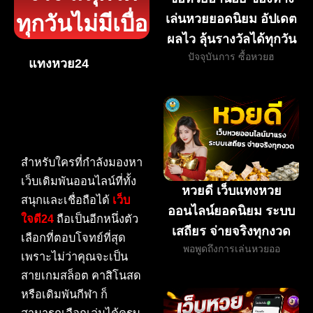
ทุกวันไม่มีเบื่อ
เล่นหวยยอดนิยม อัปเดต
ผลไว ลุ้นรางวัลได้ทุกวัน
ปัจจุบันการ ซื้อหวยฮ
แทงหวย24
สำหรับใครที่กำลังมองหา
เว็บเดิมพันออนไลน์ที่ทั้ง
หวยดี เว็บแทงหวย
สนุกและเชื่อถือได้
เว็บ
ออนไลน์ยอดนิยม ระบบ
ใจดี24
ถือเป็นอีกหนึ่งตัว
เสถียร จ่ายจริงทุกงวด
เลือกที่ตอบโจทย์ที่สุด
พอพูดถึงการเล่นหวยออ
เพราะไม่ว่าคุณจะเป็น
สายเกมสล็อต คาสิโนสด
หรือเดิมพันกีฬา ก็