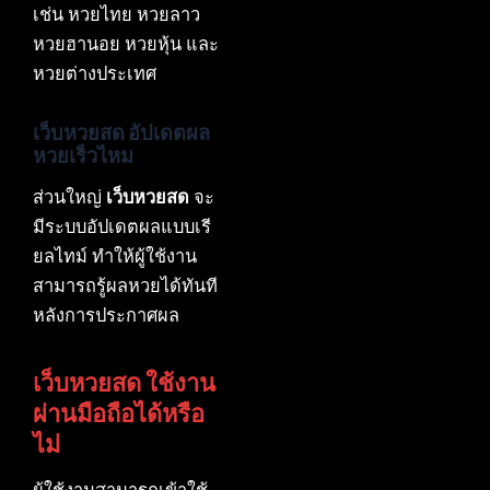
เช่น หวยไทย หวยลาว
หวยฮานอย หวยหุ้น และ
หวยต่างประเทศ
เว็บหวยสด อัปเดตผล
หวยเร็วไหม
ส่วนใหญ่
เว็บหวยสด
จะ
มีระบบอัปเดตผลแบบเรี
ยลไทม์ ทำให้ผู้ใช้งาน
สามารถรู้ผลหวยได้ทันที
หลังการประกาศผล
เว็บหวยสด ใช้งาน
ผ่านมือถือได้หรือ
ไม่