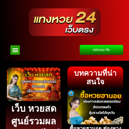
Skip
to
content
Menu
สมัครสมาชิก
บทความที่น่า
สนใจ
เว็บ หวยสด
ศูนย์รวมผล
ซื้อหวยฮานอย ช่องทาง