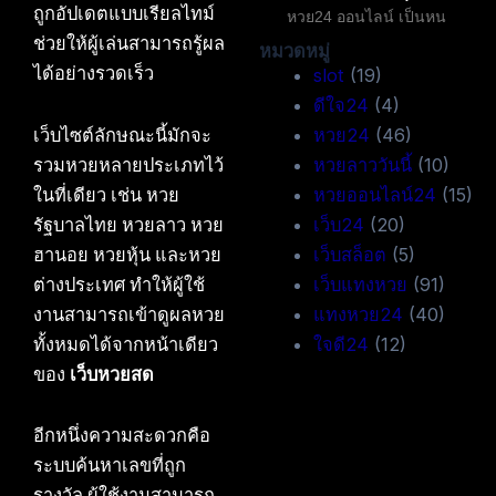
ถูกอัปเดตแบบเรียลไทม์
หวย24 ออนไลน์ เป็นหน
ช่วยให้ผู้เล่นสามารถรู้ผล
หมวดหมู่
ได้อย่างรวดเร็ว
slot
(19)
ดีใจ24
(4)
หวย24
(46)
เว็บไซต์ลักษณะนี้มักจะ
หวยลาววันนี้
(10)
รวมหวยหลายประเภทไว้
หวยออนไลน์24
(15)
ในที่เดียว เช่น หวย
เว็บ24
(20)
รัฐบาลไทย หวยลาว หวย
เว็บสล็อต
(5)
ฮานอย หวยหุ้น และหวย
เว็บแทงหวย
(91)
ต่างประเทศ ทำให้ผู้ใช้
แทงหวย24
(40)
งานสามารถเข้าดูผลหวย
ใจดี24
(12)
ทั้งหมดได้จากหน้าเดียว
ของ
เว็บหวยสด
อีกหนึ่งความสะดวกคือ
ระบบค้นหาเลขที่ถูก
รางวัล ผู้ใช้งานสามารถ