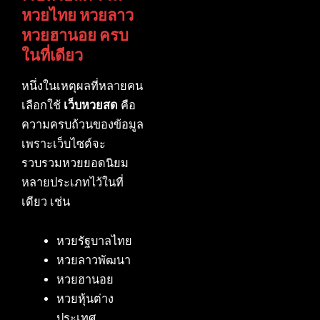
หวยไทย หวยลาว
หวยฮานอย ครบ
ในที่เดียว
หนึ่งในเหตุผลที่หลายคน
เลือกใช้
เว็บหวยสด
คือ
ความครบถ้วนของข้อมูล
เพราะเว็บไซต์จะ
รวบรวมหวยยอดนิยม
หลายประเภทไว้ในที่
เดียว เช่น
หวยรัฐบาลไทย
หวยลาวพัฒนา
หวยฮานอย
หวยหุ้นต่าง
ประเทศ