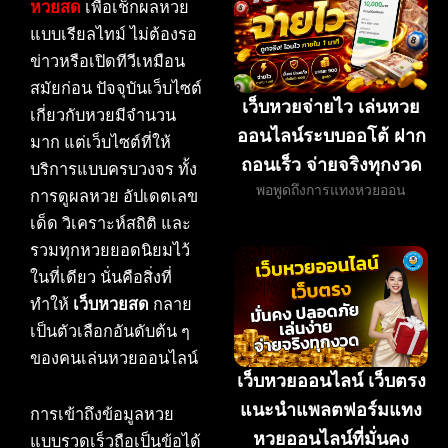
หวย
ส
ด
เพื่อเช็กผลหวย
แบบเรียลไทม์ ไม่ต้องรอ
ข่าวหรือเปิดทีวีเหมือน
สมัยก่อน ปัจจุบันเว็บไซต์
เว็บหวยจ่ายไว เล่นหวย
เกี่ยวกับหวยมีจำนวน
ออนไลน์ระบบออโต้ ฝาก
มาก แต่เว็บไซต์ที่ให้
ถอนเร็ว จ่ายจริงทุกงวด
บริการแบบครบวงจร ทั้ง
พอพูดถึงการแทงหวยออน
การดูผลหวย อัปเดตเลข
เด็ด วิเคราะห์สถิติ และ
รวมทุกหวยยอดนิยมไว้
ในที่เดียว นั่นคือสิ่งที่
ทำให้
เว็บหวยสด
กลาย
เป็นตัวเลือกอันดับต้น ๆ
ของคนเล่นหวยออนไลน์
เว็บหวยออนไลน์ เว็บตรง
แนะนำแพลตฟอร์มแทง
การเข้าถึงข้อมูลหวย
หวยออนไลน์ที่มั่นคง
แบบรวดเร็วถือเป็นข้อได้