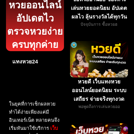
หวยออนไลน์
เล่นหวยยอดนิยม อัปเดต
อัปเดตไว
ผลไว ลุ้นรางวัลได้ทุกวัน
ปัจจุบันการ ซื้อหวยฮ
ตรวจหวยง่าย
ครบทุกค่าย
แทงหวย24
หวยดี เว็บแทงหวย
ออนไลน์ยอดนิยม ระบบ
เสถียร จ่ายจริงทุกงวด
ในยุคที่การเช็กผลหวย
พอพูดถึงการเล่นหวยออ
ทำได้ง่ายเพียงแค่มี
อินเทอร์เน็ต หลายคนจึง
เริ่มหันมาใช้บริการ
เว็บ