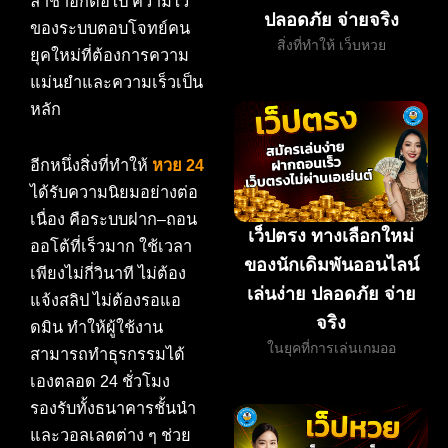
ล่าช้าอีกต่อไป ความไว
ปลอดภัย จ่ายจริง
ของระบบตอบโจทย์คน
สิ่งที่ทำให้ เว็บหวย
ยุคใหม่ที่ต้องการความ
แม่นยำและความเร็วเป็น
หลัก
อีกหนึ่งสิ่งที่ทำให้
หวย 24
ได้รับความนิยมอย่างต่อ
เนื่อง คือระบบฝาก–ถอน
เว็ปตรง ทางเลือกใหม่
ออโต้ที่เร็วมาก ใช้เวลา
ของนักเดิมพันออนไลน์
เพียงไม่กี่วินาที ไม่ต้อง
เล่นง่าย ปลอดภัย จ่าย
แจ้งสลิป ไม่ต้องรอแอ
จริง
ดมิน ทำให้ผู้ใช้งาน
ในยุคที่การเล่นเกมออ
สามารถทำธุรกรรมได้
เองตลอด 24 ชั่วโมง
รองรับทั้งธนาคารชั้นนำ
และวอลเลตต่าง ๆ ช่วย