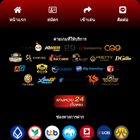
หน้าแรก
สมัคร
เข้าเล่น
ติดต่อ
ค่ายเกมที่ให้บริการ
ช่องทางการฝาก