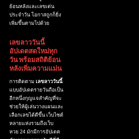
ย้อนหลังและเลขเด่น
ประจำวัน โอกาสถูกก็ยิ่ง
เพิ่มขึ้นตามไปด้วย
เลขลาววันนี้
อัปเดตสดใหม่ทุก
วัน พร้อมสถิติย้อน
หลังเพิ่มความแม่น
การติดตาม
เลขลาววันนี้
แบบอัปเดตรายวันถือเป็น
อีกหนึ่งกุญแจสำคัญที่จะ
ช่วยให้ผู้เล่นวางแผนและ
เลือกเลขได้ดีขึ้น เว็บไซต์
หลายแห่งรวมถึงเว็บ
หวย 24 มักมีการอัปเดต