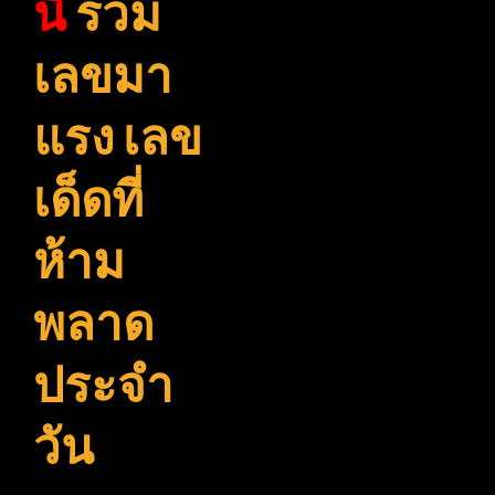
นี้
รวม
เลขมา
แรง เลข
เด็ดที่
ห้าม
พลาด
ประจำ
วัน