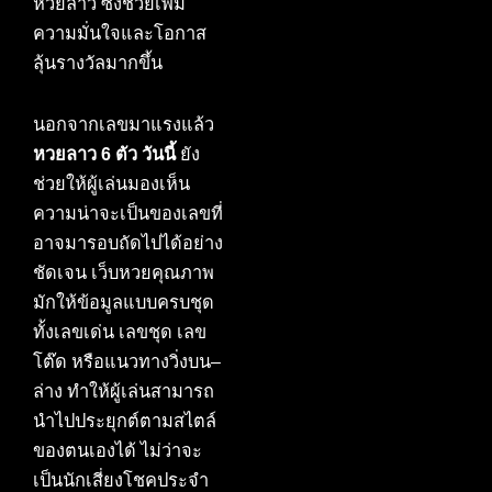
หวยลาว ซึ่งช่วยเพิ่ม
ความมั่นใจและโอกาส
ลุ้นรางวัลมากขึ้น
นอกจากเลขมาแรงแล้ว
หวยลาว 6 ตัว วันนี้
ยัง
ช่วยให้ผู้เล่นมองเห็น
ความน่าจะเป็นของเลขที่
อาจมารอบถัดไปได้อย่าง
ชัดเจน เว็บหวยคุณภาพ
มักให้ข้อมูลแบบครบชุด
ทั้งเลขเด่น เลขชุด เลข
โต๊ด หรือแนวทางวิ่งบน–
ล่าง ทำให้ผู้เล่นสามารถ
นำไปประยุกต์ตามสไตล์
ของตนเองได้ ไม่ว่าจะ
เป็นนักเสี่ยงโชคประจำ