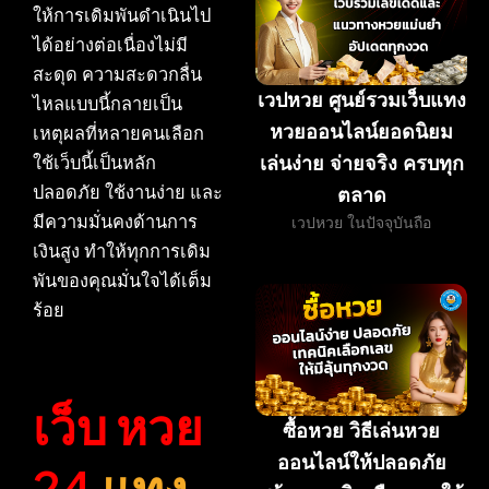
ให้การเดิมพันดำเนินไป
ได้อย่างต่อเนื่องไม่มี
สะดุด ความสะดวกลื่น
เวปหวย ศูนย์รวมเว็บแทง
ไหลแบบนี้กลายเป็น
หวยออนไลน์ยอดนิยม
เหตุผลที่หลายคนเลือก
เล่นง่าย จ่ายจริง ครบทุก
ใช้เว็บนี้เป็นหลัก
ปลอดภัย ใช้งานง่าย และ
ตลาด
มีความมั่นคงด้านการ
เวปหวย ในปัจจุบันถือ
เงินสูง ทำให้ทุกการเดิม
พันของคุณมั่นใจได้เต็ม
ร้อย
เว็บ หวย
ซื้อหวย วิธีเล่นหวย
ออนไลน์ให้ปลอดภัย
24
แทง