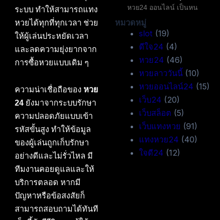
หวย24 ออนไลน์ เป็นหน
ระบบ ทำให้สามารถแทง
หมวดหมู่
หวยได้ทุกที่ทุกเวลา ช่วย
slot
(19)
ให้ผู้เล่นประหยัดเวลา
ดีใจ24
(4)
และลดความยุ่งยากจาก
หวย24
(46)
การซื้อหวยแบบเดิม ๆ
หวยลาววันนี้
(10)
หวยออนไลน์24
(15)
ความน่าเชื่อถือของ
หวย
เว็บ24
(20)
24
ยังมาจากระบบรักษา
เว็บสล็อต
(5)
ความปลอดภัยแบบเข้า
เว็บแทงหวย
(91)
รหัสขั้นสูง ทำให้ข้อมูล
แทงหวย24
(40)
ของผู้เล่นถูกเก็บรักษา
ใจดี24
(12)
อย่างดีและไม่รั่วไหล มี
ทีมงานคอยดูแลและให้
บริการตลอด หากมี
ปัญหาหรือข้อสงสัยก็
สามารถสอบถามได้ทันที