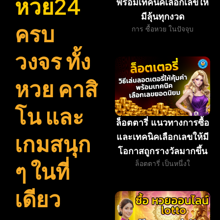
หวย24
พร้อมเทคนิคเลือกเลขให้
มีลุ้นทุกงวด
ครบ
การ ซื้อหวย ในปัจจุบ
วงจร ทั้ง
หวย คาสิ
โน และ
ล็อตตารี่ แนวทางการซื้อ
เกมสนุก
และเทคนิคเลือกเลขให้มี
โอกาสถูกรางวัลมากขึ้น
ๆ ในที่
ล็อตตารี่ เป็นหนึ่งใ
เดียว