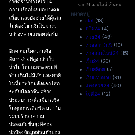
ง่ายตรงนี้ทำให้เว็บนี้
หวย24 ออนไลน์ เป็นหน
กลายเป็นที่นิยมอย่างต่อ
หมวดหมู่
เนื่อง และยังช่วยให้ผู้เล่น
slot
(19)
ไม่ต้องโยกเงินไปมาระ
ดีใจ24
(4)
หว่างหลายแพลตฟอร์ม
หวย24
(46)
หวยลาววันนี้
(10)
อีกความโดดเด่นคือ
หวยออนไลน์24
(15)
อัตราจ่ายที่สูงกว่าเว็บ
เว็บ24
(20)
ทั่วไป โดยเฉพาะหวยที่
เว็บสล็อต
(5)
จ่ายเต็มไม่มีหัก และคาสิ
เว็บแทงหวย
(91)
โนที่มาพร้อมดีลเลอร์สด
แทงหวย24
(40)
ระดับมืออาชีพ สร้าง
ใจดี24
(12)
ประสบการณ์เสมือนจริง
ในทุกการเดิมพัน บวกกับ
ระบบรักษาความ
ปลอดภัยขั้นสูงที่คอย
ปกป้องข้อมูลส่วนตัวของ