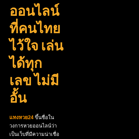
ออนไลน์
ที่คนไทย
ไว้ใจ เล่น
ได้ทุก
เลข ไม่มี
อั้น
แทงหวย24
ขึ้นชื่อใน
วงการหวยออนไลน์ว่า
เป็นเว็บที่มีความน่าเชื่อ