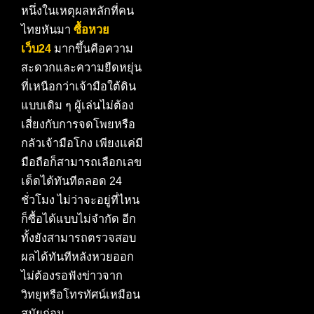
หนึ่งในเหตุผลหลักที่คน
ไทยหันมา
ซื้อหวย
เว็บ24
มากขึ้นคือความ
สะดวกและความยืดหยุ่น
ที่เหนือกว่าเจ้ามือใต้ดิน
แบบเดิม ๆ ผู้เล่นไม่ต้อง
เสี่ยงกับการจดโพยหรือ
กลัวเจ้ามือโกง เพียงแค่มี
มือถือก็สามารถเลือกเลข
เด็ดได้ทันทีตลอด 24
ชั่วโมง ไม่ว่าจะอยู่ที่ไหน
ก็ซื้อได้แบบไม่จำกัด อีก
ทั้งยังสามารถตรวจสอบ
ผลได้ทันทีหลังหวยออก
ไม่ต้องรอฟังข่าวจาก
วิทยุหรือโทรทัศน์เหมือน
สมัยก่อน