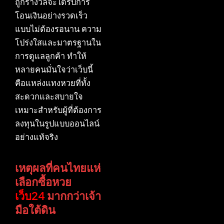
ถูกรางวัลจะได้รับการ
โอนเงินอย่างรวดเร็ว
แบบไม่ต้องรอนาน ความ
โปร่งใสและมาตรฐานใน
การดูแลลูกค้า ทำให้
หลายคนมั่นใจว่าเว็บนี้
คือแหล่งแทงหวยที่ทั้ง
สะดวกและสบายใจ
เหมาะสำหรับผู้ที่ต้องการ
ลงทุนในรูปแบบออนไลน์
อย่างแท้จริง
เหตุผลที่คนไทยแห่
เลือกซื้อหวย
เว็บ24
มากกว่าเจ้า
มือใต้ดิน