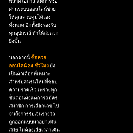
พลาดโอกาส แต่การซื้อ
ผ่านระบบออนไลน์ช่วย
ให้คุณควบคุมได้เอง
ทั้งหมด อีกทั้งยังรองรับ
ทุกอุปกรณ์ ทำให้สะดวก
ยิ่งขึ้น
นอกจากนี้
ซื้อหวย
ออนไลน์ 24 ชั่วโมง
ยัง
เป็นตัวเลือกที่เหมาะ
สำหรับคนรุ่นใหม่ที่ชอบ
ความรวดเร็ว เพราะทุก
ขั้นตอนตั้งแต่การสมัคร
สมาชิก การเลือกเลข ไป
จนถึงการรับเงินรางวัล
ถูกออกแบบมาอย่างทัน
สมัย ไม่ต้องเสียเวลาเดิน