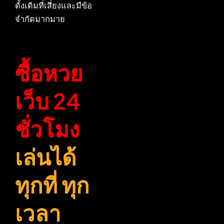
ดั้งเดิมที่เสี่ยงและมีข้อ
จำกัดมากมาย
ซื้อหวย
เว็บ 24
ชั่วโมง
เล่นได้
ทุกที่ ทุก
เวลา