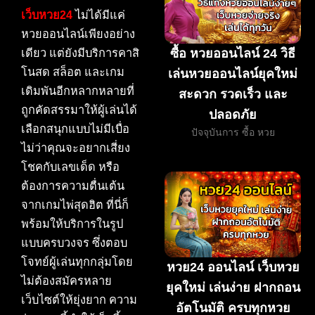
เว็บหวย24
ไม่ได้มีแค่
หวยออนไลน์เพียงอย่าง
เดียว แต่ยังมีบริการคาสิ
ซื้อ หวยออนไลน์ 24 วิธี
โนสด สล็อต และเกม
เล่นหวยออนไลน์ยุคใหม่
เดิมพันอีกหลากหลายที่
สะดวก รวดเร็ว และ
ถูกคัดสรรมาให้ผู้เล่นได้
ปลอดภัย
เลือกสนุกแบบไม่มีเบื่อ
ปัจจุบันการ ซื้อ หวย
ไม่ว่าคุณจะอยากเสี่ยง
โชคกับเลขเด็ด หรือ
ต้องการความตื่นเต้น
จากเกมไพ่สุดฮิต ที่นี่ก็
พร้อมให้บริการในรูป
แบบครบวงจร ซึ่งตอบ
โจทย์ผู้เล่นทุกกลุ่มโดย
หวย24 ออนไลน์ เว็บหวย
ไม่ต้องสมัครหลาย
ยุคใหม่ เล่นง่าย ฝากถอน
เว็บไซต์ให้ยุ่งยาก ความ
อัตโนมัติ ครบทุกหวย