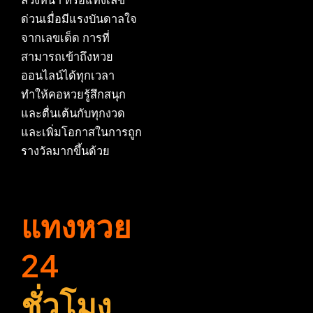
ด่วนเมื่อมีแรงบันดาลใจ
จากเลขเด็ด การที่
สามารถเข้าถึงหวย
ออนไลน์ได้ทุกเวลา
ทำให้คอหวยรู้สึกสนุก
และตื่นเต้นกับทุกงวด
และเพิ่มโอกาสในการถูก
รางวัลมากขึ้นด้วย
แทงหวย
24
ชั่วโมง