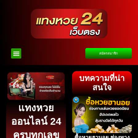
Skip
to
content
Menu
สมัครสมาชิก
บทความที่น่า
สนใจ
แทงหวย
ออนไลน์ 24
ครบทุกเลข
ซื้อหวยฮานอย ช่องทาง