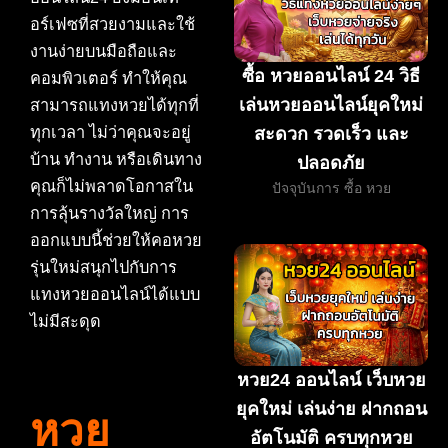
อร์เฟซที่สวยงามและใช้
งานง่ายบนมือถือและ
ซื้อ หวยออนไลน์ 24 วิธี
คอมพิวเตอร์ ทำให้คุณ
เล่นหวยออนไลน์ยุคใหม่
สามารถแทงหวยได้ทุกที่
ทุกเวลา ไม่ว่าคุณจะอยู่
สะดวก รวดเร็ว และ
บ้าน ทำงาน หรือเดินทาง
ปลอดภัย
คุณก็ไม่พลาดโอกาสใน
ปัจจุบันการ ซื้อ หวย
การลุ้นรางวัลใหญ่ การ
ออกแบบนี้ช่วยให้คอหวย
รุ่นใหม่สนุกไปกับการ
แทงหวยออนไลน์ได้แบบ
ไม่มีสะดุด
หวย24 ออนไลน์ เว็บหวย
ยุคใหม่ เล่นง่าย ฝากถอน
หวย
อัตโนมัติ ครบทุกหวย