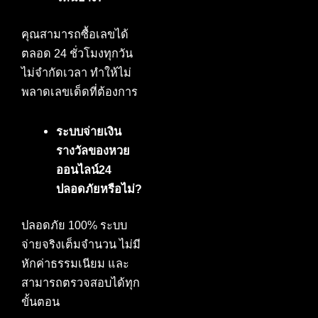
คุณสามารถซื้อเลขได้
ตลอด 24 ชั่วโมงทุกวัน
ไม่จำกัดเวลา ทำให้ไม่
พลาดเลขเด็ดที่ต้องการ
ระบบจ่ายเงิน
รางวัลของหวย
ออนไลน์24
ปลอดภัยหรือไม่?
ปลอดภัย 100% ระบบ
จ่ายจริงเต็มจำนวน ไม่มี
หักค่าธรรมเนียม และ
สามารถตรวจสอบได้ทุก
ขั้นตอน