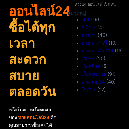
หวย24 ออนไลน์ เป็นหน
ออนไลน์24
หมวดหมู่
slot
(19)
ซื้อได้ทุก
ดีใจ24
(4)
หวย24
(46)
เวลา
หวยลาววันนี้
(10)
หวยออนไลน์24
(15)
สะดวก
เว็บ24
(20)
เว็บสล็อต
(5)
สบาย
เว็บแทงหวย
(91)
แทงหวย24
(40)
ตลอดวัน
ใจดี24
(12)
หนึ่งในความโดดเด่น
ของ
หวยออนไลน์24
คือ
คุณสามารถซื้อเลขได้