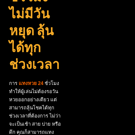
ไม่มีวัน
หยุด ลุ้น
ได้ทุก
ช่วงเวลา
การ
แทงหวย 24
ชั่วโมง
ทำให้ผู้เล่นไม่ต้องรอวัน
หวยออกอย่างเดียว แต่
สามารถลุ้นโชคได้ทุก
ช่วงเวลาที่ต้องการ ไม่ว่า
จะเป็นเช้า สาย บ่าย หรือ
ดึก คุณก็สามารถแทง