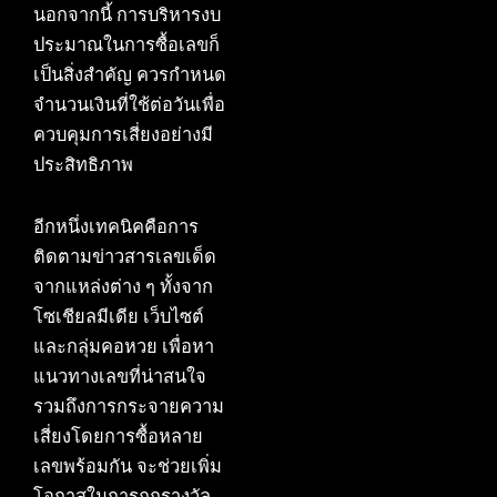
นอกจากนี้ การบริหารงบ
ประมาณในการซื้อเลขก็
เป็นสิ่งสำคัญ ควรกำหนด
จำนวนเงินที่ใช้ต่อวันเพื่อ
ควบคุมการเสี่ยงอย่างมี
ประสิทธิภาพ
อีกหนึ่งเทคนิคคือการ
ติดตามข่าวสารเลขเด็ด
จากแหล่งต่าง ๆ ทั้งจาก
โซเชียลมีเดีย เว็บไซต์
และกลุ่มคอหวย เพื่อหา
แนวทางเลขที่น่าสนใจ
รวมถึงการกระจายความ
เสี่ยงโดยการซื้อหลาย
เลขพร้อมกัน จะช่วยเพิ่ม
โอกาสในการถูกรางวัล