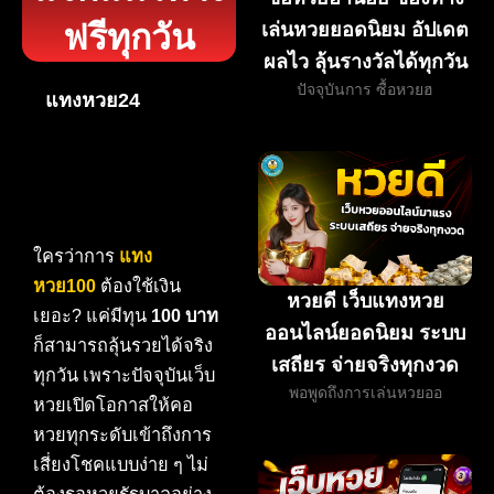
ฟรีทุกวัน
เล่นหวยยอดนิยม อัปเดต
ผลไว ลุ้นรางวัลได้ทุกวัน
ปัจจุบันการ ซื้อหวยฮ
แทงหวย24
ใครว่าการ
แทง
หวย100
ต้องใช้เงิน
หวยดี เว็บแทงหวย
เยอะ? แค่มีทุน
100 บาท
ออนไลน์ยอดนิยม ระบบ
ก็สามารถลุ้นรวยได้จริง
เสถียร จ่ายจริงทุกงวด
ทุกวัน เพราะปัจจุบันเว็บ
พอพูดถึงการเล่นหวยออ
หวยเปิดโอกาสให้คอ
หวยทุกระดับเข้าถึงการ
เสี่ยงโชคแบบง่าย ๆ ไม่