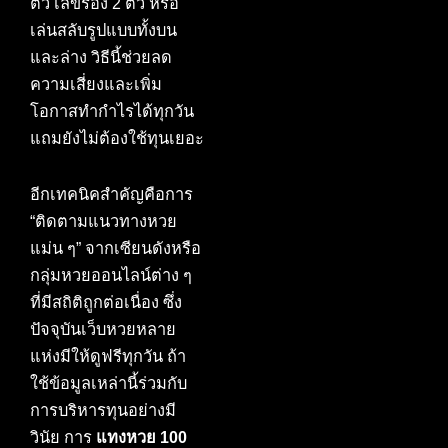
ตัว เลขรอง 2 ตัว หรือ
เล่นสลับรูปแบบทั้งบน
และล่าง วิธีนี้ช่วยลด
ความเสี่ยงและเพิ่ม
โอกาสทำกำไรได้ทุกวัน
แถมยังไม่ต้องใช้ทุนเยอะ
อีกเทคนิคสำคัญคือการ
“ติดตามแนวทางหวย
แม่น ๆ” จากเซียนดังหรือ
กลุ่มหวยออนไลน์ต่าง ๆ
ที่มีสถิติถูกต่อเนื่อง ซึ่ง
ปัจจุบันเว็บหวยหลาย
แห่งมีให้ดูฟรีทุกวัน ถ้า
ใช้ข้อมูลเหล่านี้ร่วมกับ
การบริหารทุนอย่างมี
วินัย การ
แทงหวย 100