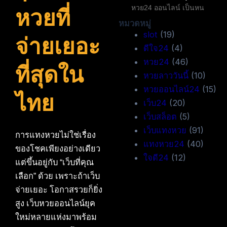
หวยที่
หวย24 ออนไลน์ เป็นหน
หมวดหมู่
slot
(19)
จ่ายเยอะ
ดีใจ24
(4)
หวย24
(46)
ที่สุดใน
หวยลาววันนี้
(10)
หวยออนไลน์24
(15)
ไทย
เว็บ24
(20)
เว็บสล็อต
(5)
เว็บแทงหวย
(91)
การแทงหวยไม่ใช่เรื่อง
แทงหวย24
(40)
ของโชคเพียงอย่างเดียว
ใจดี24
(12)
แต่ขึ้นอยู่กับ “เว็บที่คุณ
เลือก” ด้วย เพราะถ้าเว็บ
จ่ายเยอะ โอกาสรวยก็ยิ่ง
สูง เว็บหวยออนไลน์ยุค
ใหม่หลายแห่งมาพร้อม