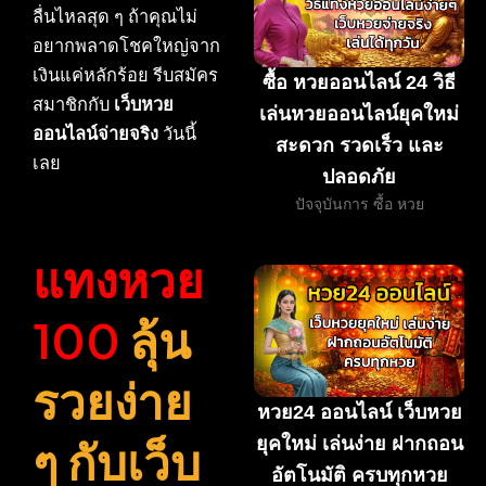
ลื่นไหลสุด ๆ ถ้าคุณไม่
อยากพลาดโชคใหญ่จาก
เงินแค่หลักร้อย รีบสมัคร
ซื้อ หวยออนไลน์ 24 วิธี
สมาชิกกับ
เว็บหวย
เล่นหวยออนไลน์ยุคใหม่
ออนไลน์จ่ายจริง
วันนี้
สะดวก รวดเร็ว และ
เลย
ปลอดภัย
ปัจจุบันการ ซื้อ หวย
แทงหวย
100
ลุ้น
รวยง่าย
หวย24 ออนไลน์ เว็บหวย
ๆ กับเว็บ
ยุคใหม่ เล่นง่าย ฝากถอน
อัตโนมัติ ครบทุกหวย