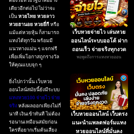
ต้องรอหวยรัฐบาลอย่าง
เดียวอีกต่อไป ไม่ว่าจะ
เป็น
หวยไทย หวยลาว
หวยฮานอย หวยยี่กี
หรือ
เว็บหวยจ่ายไว เล่นหวย
แม้แต่หวยหุ้น ก็สามารถ
ออนไลน์ระบบออโต้ ฝาก
แทงได้ทุกวัน พร้อมมี
แนวทางแม่น ๆ แจกฟรี
ถอนเร็ว จ่ายจริงทุกงวด
เพื่อเพิ่มโอกาสถูกรางวัล
พอพูดถึงการแทงหวยออน
ให้คุณแบบจุก ๆ
ยิ่งไปกว่านั้น เว็บหวย
ออนไลน์สมัยนี้ยังมีระบบ
แทงหวย100
จ่ายไว จ่าย
จริง
หลังผลออกเพียงไม่กี่
นาที เงินเข้าทันที ไม่ต้อง
เว็บหวยออนไลน์ เว็บตรง
รอนานเหมือนสมัยก่อน
แนะนำแพลตฟอร์มแทง
ใครที่อยากเริ่มต้นเสี่ยง
หวยออนไลน์ที่มั่นคง