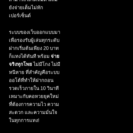
ยังจ่ายเต็มไม่หัก
เปอร์เซ็นต์
ระบบของเว็บออกแบบมา
เพื่อรองรับผู้เล่นทุกระดับ
ฝากเริ่มต้นเพียง 20 บาท
ก็แทงได้ทันที พร้อม
จ่าย
จริงทุกโพย
ไม่มีโกง ไม่มี
หนีหาย ที่สำคัญคือระบบ
ออโต้ที่ทำให้ฝากถอน
รวดเร็วภายใน 10 วินาที
เหมาะกับคอหวยยุคใหม่
ที่ต้องการความไว ความ
สะดวก และความมั่นใจ
ในทุกการแทง!