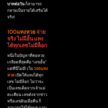
บาทต่อวัน
ก็สามารถ
กลายเป็นรายได้เสริมได้
จริง!
100แทงหวย
จ่าย
จริง ไม่มีอั้น แทง
ได้ทุกเลขไม่มีล็อก
หนึ่งในปัญหาที่คอหวย
เกลียดที่สุดคือ “เลขอั้น”
แต่ที่นี่ไม่มี! เว็บ
100แทง
หวย
เปิดให้แทงได้ทุก
เลข ไม่มีล็อก ไม่ว่าจะ
เป็นเลขเด็ดจากเจ้าแม่
ตะเคียน เลขดังจากข่าว
หรือเลขฝันเมื่อคืน ก็
สามารถใส่ได้หมด แถม