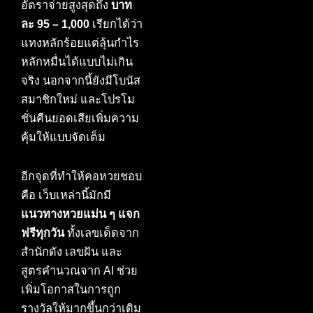
อัตราจ่ายสูงสุดถึง
บาท
ละ 95 – 1,000
เรียกได้ว่า
แทงหลักร้อยแต่ลุ้นกำไร
หลักหมื่นได้แบบไม่เกิน
จริง นอกจากนี้ยังมีโบนัส
สมาชิกใหม่ และโปรโม
ชั่นคืนยอดเสียเพิ่มความ
คุ้มให้แบบจัดเต็ม
อีกจุดที่ทำให้คอหวยชอบ
คือ เว็บเหล่านี้มักมี
แนวทางหวยแม่น ๆ แจก
ฟรีทุกวัน
ทั้งเลขเด็ดจาก
สำนักดัง เลขฝัน และ
สูตรคำนวณจาก AI ช่วย
เพิ่มโอกาสในการถูก
รางวัลให้มากขึ้นกว่าเดิม