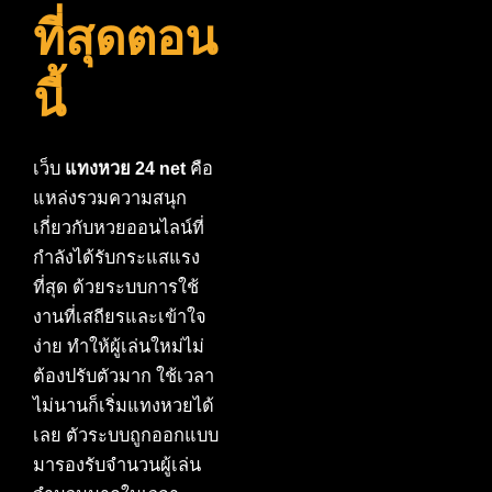
ที่สุดตอน
นี้
เว็บ
แทงหวย 24 net
คือ
แหล่งรวมความสนุก
เกี่ยวกับหวยออนไลน์ที่
กำลังได้รับกระแสแรง
ที่สุด ด้วยระบบการใช้
งานที่เสถียรและเข้าใจ
ง่าย ทำให้ผู้เล่นใหม่ไม่
ต้องปรับตัวมาก ใช้เวลา
ไม่นานก็เริ่มแทงหวยได้
เลย ตัวระบบถูกออกแบบ
มารองรับจำนวนผู้เล่น