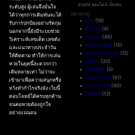
หวย24 ออนไลน์ เป็นหน
ระดับสูง ผู้เล่นจึงมั่นใจ
หมวดหมู่
ได้ว่าทุกการเดิมพันจะได้
slot
(19)
รับการปกป้องอย่างรัดกุม
ดีใจ24
(4)
นอกจากนี้ยังมีระบบช่วย
หวย24
(46)
วิเคราะห์เลขเด็ด เลขดัง
หวยลาววันนี้
(10)
และแนวทางประจำวัน
หวยออนไลน์24
(15)
ให้ติดตาม ทำให้การเล่น
เว็บ24
(20)
หวยในยุคนี้สะดวกกว่า
เว็บสล็อต
(5)
เดิมหลายเท่า ไม่ว่าจะ
เว็บแทงหวย
(91)
เข้ามาเพื่อความสนุกหรือ
แทงหวย24
(40)
หวังทำกำไรจริงจัง เว็บนี้
ใจดี24
(12)
ตอบโจทย์ได้ครบทุกด้าน
จนคอหวยต้องถูกใจ
อย่างแน่นอน