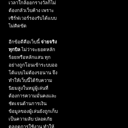
เวลาใกล้ออกรางวัลก็ไม่
ต้องกลัวเว็บค้าง เพราะ
เซิร์ฟเวอร์รองรับได้แบบ
ไม่ติดขัด
อีกข้อดีคือเว็บนี้
จ่ายจริง
ทุกบิล
ไม่ว่าจะยอดหลัก
ร้อยหรือหลักแสน ทุก
อย่างถูกโอนเข้าระบบออ
โต้แบบไม่ต้องรอนาน จึง
ทำให้เว็บนี้ได้รับความ
นิยมสูงในหมู่ผู้เล่นที่
ต้องการความมั่นคงและ
ชัดเจนด้านการเงิน
ข้อมูลของผู้เล่นยังถูกเก็บ
เป็นความลับ ปลอดภัย
ตลอดการใช้งาน ทำให้