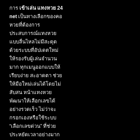
การ
เข้าเล่น แทงหวย 24
net
เป็นทางเลือกของคอ
หวยที่ต้องการ
ประสบการณ์แทงหวย
แบบลื่นไหลไม่มีสะดุด
ด้วยระบบที่อัปเดตใหม่
ให้รองรับผู้เล่นจำนวน
มาก ทุกเมนูออกแบบให้
เรียบง่าย สะอาดตา ช่วย
ให้มือใหม่เล่นได้โดยไม่
สับสน หน้าแทงหวย
พัฒนาให้เลือกเลขได้
อย่างรวดเร็ว ไม่ว่าจะ
กรอกเองหรือใช้ระบบ
“เลือกเลขด่วน” ที่ช่วย
ประหยัดเวลาอย่างมาก