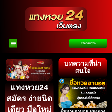
Skip
to
content
Menu
สมัครสมาชิก
บทความที่น่า
สนใจ
แทงหวย24
สมัคร ง่ายนิด
เดียว มือใหม่
ซื้อหวยฮานอย ช่องทาง