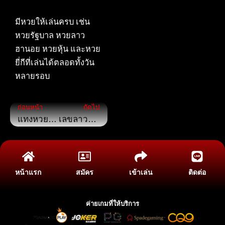
มีหวยให้เล่นครบ เช่น
หวยรัฐบาล หวยลาว
ฮานอย หวยหุ้น และหวย
ยี่กีที่เล่นได้ตลอดทั้งวัน
หลายรอบ
ก่อนหน้า
ถัดไป
Prev
Next
แทงหวย24 เล่นหวยออนไลน์ ลุ้นได้ 24 ชั่วโมงไม่มีติดขัด
เลขลาววันนี้ มาแรงจัด! เปิดแนวทางแม่น ๆ ลุ้นรางวัลทุกงวด
หน้าแรก
สมัคร
เข้าเล่น
ติดต่อ
ค่ายเกมที่ให้บริการ