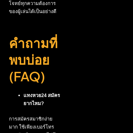
โจทย์ทุกความต้องการ
ของผู้เล่นได้เป็นอย่างดี
คำถามที่
พบบ่อย
(FAQ)
แทงหวย24 สมัคร
ยากไหม?
การสมัครสมาชิกง่าย
มาก ใช้เพียงเบอร์โทร