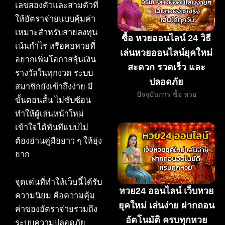
เลขสองตัวและสามตัวที่
ให้อัตราจ่ายแบบคุ้มค่า
เหมาะสำหรับสายลงทุน
ซื้อ หวยออนไลน์ 24 วิธี
เน้นกำไร หรือคอหวยที่
เล่นหวยออนไลน์ยุคใหม่
อยากเพิ่มโอกาสลุ้นเงิน
สะดวก รวดเร็ว และ
รางวัลในทุกงวด ระบบ
ปลอดภัย
สมาชิกยังเข้าถึงง่าย มี
ปัจจุบันการ ซื้อ หวย
ขั้นตอนสั้น ไม่ซับซ้อน
ทำให้ผู้เล่นหน้าใหม่
เข้าใจได้ทันทีแบบไม่
ต้องอ่านคู่มือยาว ๆ ให้ยุ่ง
ยาก
จุดเด่นที่ทำให้เว็บนี้ได้รับ
หวย24 ออนไลน์ เว็บหวย
ความนิยม คือความคุ้ม
ยุคใหม่ เล่นง่าย ฝากถอน
ค่าของอัตราจ่ายรวมถึง
อัตโนมัติ ครบทุกหวย
ระบบความปลอดภัย