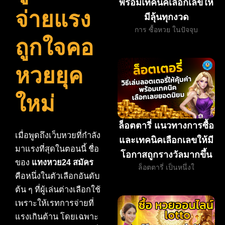
พร้อมเทคนิคเลือกเลขให้
จ่ายแรง
มีลุ้นทุกงวด
การ ซื้อหวย ในปัจจุบ
ถูกใจคอ
หวยยุค
ใหม่
ล็อตตารี่ แนวทางการซื้อ
เมื่อพูดถึงเว็บหวยที่กำลัง
และเทคนิคเลือกเลขให้มี
มาแรงที่สุดในตอนนี้ ชื่อ
โอกาสถูกรางวัลมากขึ้น
ของ
แทงหวย24 สมัคร
ล็อตตารี่ เป็นหนึ่งใ
คือหนึ่งในตัวเลือกอันดับ
ต้น ๆ ที่ผู้เล่นต่างเลือกใช้
เพราะให้เรทการจ่ายที่
แรงเกินต้าน โดยเฉพาะ