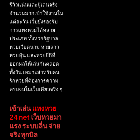
รีวิวแน่นและผู้เล่นจริง
จำนวนมากเข้าใช้งานใน
แต่ละวัน เว็บยังรองรับ
การแทงหวยได้หลาย
ประเภท ทั้งหวยรัฐบาล
หวยเวียดนาม หวยลาว
หวยหุ้น และหวยยี่กีที่
ออกผลให้เล่นกันตลอด
ทั้งวัน เหมาะสำหรับคน
รักหวยที่ต้องการความ
ครบจบในเว็บเดียวจริง ๆ
เข้าเล่น
แทงหวย
24 net
เว็บหวยมา
แรง ระบบลื่น จ่าย
จริงทุกบิล