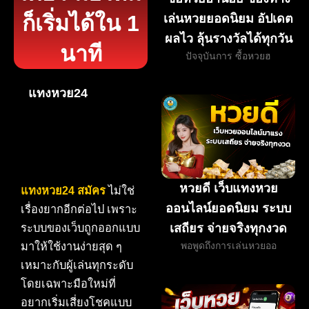
ก็เริ่มได้ใน 1
เล่นหวยยอดนิยม อัปเดต
ผลไว ลุ้นรางวัลได้ทุกวัน
นาที
ปัจจุบันการ ซื้อหวยฮ
แทงหวย24
หวยดี เว็บแทงหวย
แทงหวย24 สมัคร
ไม่ใช่
ออนไลน์ยอดนิยม ระบบ
เรื่องยากอีกต่อไป เพราะ
เสถียร จ่ายจริงทุกงวด
ระบบของเว็บถูกออกแบบ
พอพูดถึงการเล่นหวยออ
มาให้ใช้งานง่ายสุด ๆ
เหมาะกับผู้เล่นทุกระดับ
โดยเฉพาะมือใหม่ที่
อยากเริ่มเสี่ยงโชคแบบ