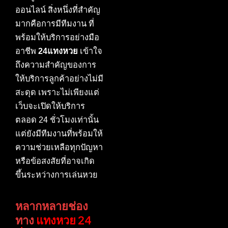
ออนไลน์ สิ่งหนึ่งที่สำคัญ
มากคือการมีทีมงาน ที่
พร้อมให้บริการอย่างมือ
อาชีพ
24แทงหวย
เข้าใจ
ถึงความสำคัญของการ
ให้บริการลูกค้าอย่างไม่มี
สะดุด เพราะไม่เพียงแต่
เว็บจะเปิดให้บริการ
ตลอด 24 ชั่วโมงเท่านั้น
แต่ยังมีทีมงานที่พร้อมให้
ความช่วยเหลือทุกปัญหา
หรือข้อสงสัยที่อาจเกิด
ขึ้นระหว่างการเล่นหวย
หลากหลายช่อง
ทาง
แทงหวย 24