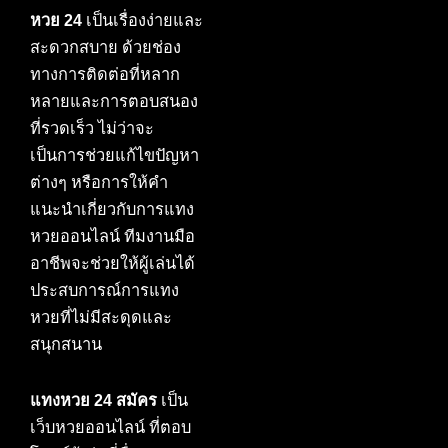
หวย 24
เป็นเรื่องง่ายและ
สะดวกสบาย ด้วยช่อง
ทางการติดต่อที่หลาก
หลายและการตอบสนอง
ที่รวดเร็ว ไม่ว่าจะ
เป็นการช่วยแก้ไขปัญหา
ต่างๆ หรือการให้คำ
แนะนำเกี่ยวกับการแทง
หวยออนไลน์ ทีมงานมือ
อาชีพจะช่วยให้ผู้เล่นได้
ประสบการณ์การแทง
หวยที่ไม่มีสะดุดและ
สนุกสนาน
แทงหวย 24 สมัคร
เป็น
เว็บหวยออนไลน์ ที่ตอบ