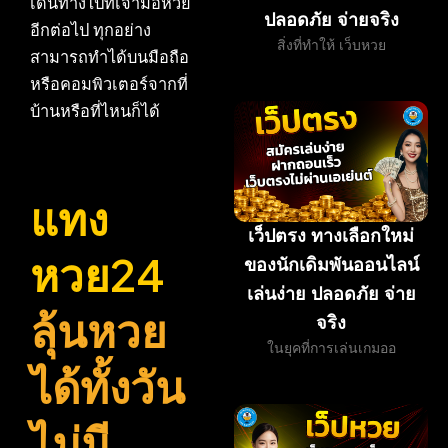
เดินทางไปที่เจ้ามือหวย
ปลอดภัย จ่ายจริง
อีกต่อไป ทุกอย่าง
สิ่งที่ทำให้ เว็บหวย
สามารถทำได้บนมือถือ
หรือคอมพิวเตอร์จากที่
บ้านหรือที่ไหนก็ได้
แทง
เว็ปตรง ทางเลือกใหม่
หวย24
ของนักเดิมพันออนไลน์
เล่นง่าย ปลอดภัย จ่าย
ลุ้นหวย
จริง
ในยุคที่การเล่นเกมออ
ได้ทั้งวัน
ไม่มี