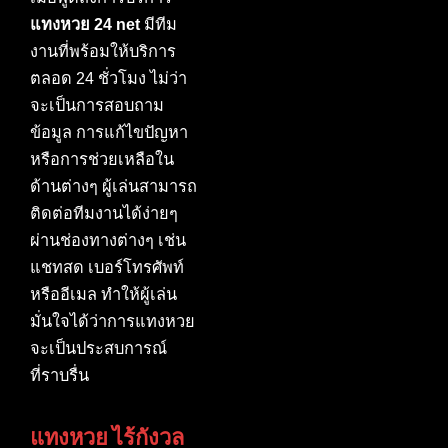
แทงหวย 24 net
มีทีม
งานที่พร้อมให้บริการ
ตลอด 24 ชั่วโมง ไม่ว่า
จะเป็นการสอบถาม
ข้อมูล การแก้ไขปัญหา
หรือการช่วยเหลือใน
ด้านต่างๆ ผู้เล่นสามารถ
ติดต่อทีมงานได้ง่ายๆ
ผ่านช่องทางต่างๆ เช่น
แชทสด เบอร์โทรศัพท์
หรืออีเมล ทำให้ผู้เล่น
มั่นใจได้ว่าการแทงหวย
จะเป็นประสบการณ์
ที่ราบรื่น
แทงหวย ไร้กังวล