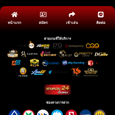
หน้าแรก
สมัคร
เข้าเล่น
ติดต่อ
ค่ายเกมที่ให้บริการ
ช่องทางการฝาก