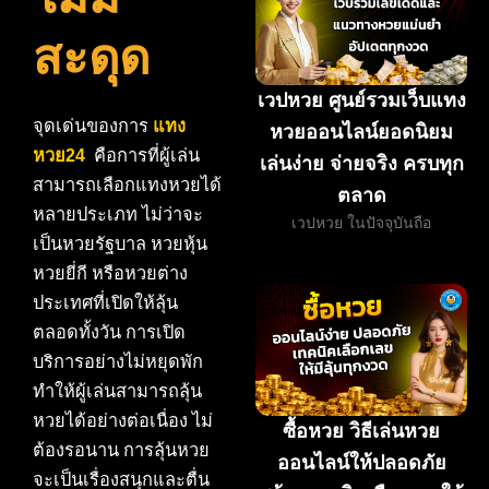
สะดุด
เวปหวย ศูนย์รวมเว็บแทง
จุดเด่นของการ
แทง
หวยออนไลน์ยอดนิยม
หวย24
คือการที่ผู้เล่น
เล่นง่าย จ่ายจริง ครบทุก
สามารถเลือกแทงหวยได้
ตลาด
หลายประเภท ไม่ว่าจะ
เวปหวย ในปัจจุบันถือ
เป็นหวยรัฐบาล หวยหุ้น
หวยยี่กี หรือหวยต่าง
ประเทศที่เปิดให้ลุ้น
ตลอดทั้งวัน การเปิด
บริการอย่างไม่หยุดพัก
ทำให้ผู้เล่นสามารถลุ้น
หวยได้อย่างต่อเนื่อง ไม่
ซื้อหวย วิธีเล่นหวย
ต้องรอนาน การลุ้นหวย
ออนไลน์ให้ปลอดภัย
จะเป็นเรื่องสนุกและตื่น