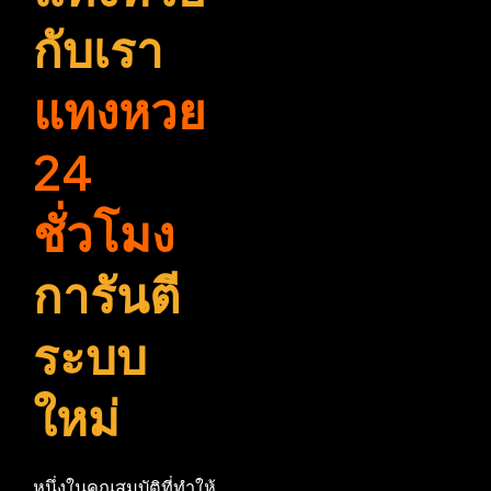
กับเรา
แทงหวย
24
ชั่วโมง
การันตี
ระบบ
ใหม่
หนึ่งในคุณสมบัติที่ทำให้