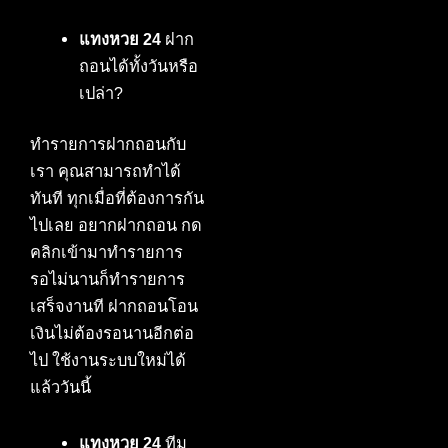
แทงหวย 24
ฝาก
ถอนได้ทั้งวันหรือ
เปล่า?
ทำรายการฝากถอนกับ
เรา คุณสามารถทำได้
ทันที ทุกเมื่อที่ต้องการกัน
ไปเลย อยากฝากถอน กด
คลิกเข้ามาทำรายการ
รอไม่นานก็ทำรายการ
เสร็จงานที ฝากถอนโอน
เงินไม่ต้องรอนานอีกต่อ
ไป ใช้งานระบบใหม่ได้
แล้ววันนี้
แทงหวย 24
ทีม