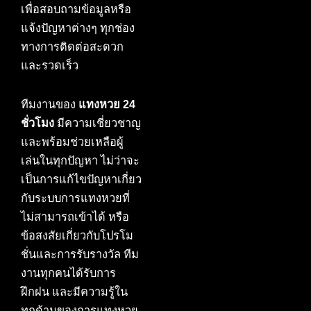
เพื่อสอบถามข้อมูลหรือ
แจ้งปัญหาต่างๆ ทุกช่อง
ทางการติดต่อสะดวก
และรวดเร็ว
ทีมงานของ
แทงหวย 24
ชั่วโมง
มีความเชี่ยวชาญ
และพร้อมช่วยเหลือผู้
เล่นในทุกปัญหา ไม่ว่าจะ
เป็นการแก้ไขปัญหาเกี่ยว
กับระบบการแทงหวยที่
ไม่สามารถเข้าได้ หรือ
ข้อสงสัยเกี่ยวกับโปรโม
ชั่นและการรับรางวัล ทีม
งานทุกคนได้รับการ
ฝึกฝน และมีความรู้ใน
ทุกด้านของการแทงหวย