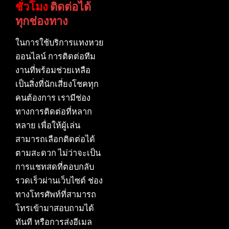
ชั่วโมง
ติดต่อได้
ทุกช่องทาง
ในการใช้บริการแทงหวย
ออนไลน์ การติดต่อทีม
งานที่พร้อมช่วยเหลือ
เป็นสิ่งที่นักเสี่ยงโชคทุก
คนต้องการ เรามีช่อง
ทางการติดต่อที่หลาก
หลาย เพื่อให้ผู้เล่น
สามารถเลือกติดต่อได้
ตามสะดวก ไม่ว่าจะเป็น
การแชทสดที่ตอบกลับ
รวดเร็วผ่านเว็บไซต์ ช่อง
ทางโทรศัพท์ที่สามารถ
โทรเข้ามาสอบถามได้
ทันที หรือการส่งอีเมล