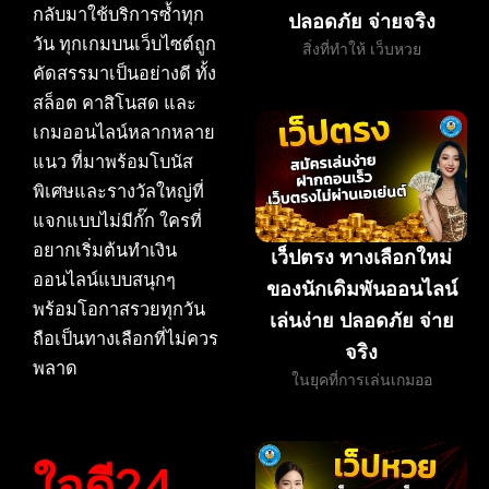
กลับมาใช้บริการซ้ำทุก
ปลอดภัย จ่ายจริง
วัน ทุกเกมบนเว็บไซต์ถูก
สิ่งที่ทำให้ เว็บหวย
คัดสรรมาเป็นอย่างดี ทั้ง
สล็อต คาสิโนสด และ
เกมออนไลน์หลากหลาย
แนว ที่มาพร้อมโบนัส
พิเศษและรางวัลใหญ่ที่
แจกแบบไม่มีกั๊ก ใครที่
อยากเริ่มต้นทำเงิน
เว็ปตรง ทางเลือกใหม่
ออนไลน์แบบสนุกๆ
ของนักเดิมพันออนไลน์
พร้อมโอกาสรวยทุกวัน
เล่นง่าย ปลอดภัย จ่าย
ถือเป็นทางเลือกที่ไม่ควร
จริง
พลาด
ในยุคที่การเล่นเกมออ
ใจดี24