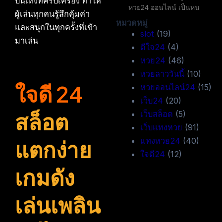
บันเทิงที่ครบเครื่อง ทำให้
หวย24 ออนไลน์ เป็นหน
ผู้เล่นทุกคนรู้สึกคุ้มค่า
หมวดหมู่
และสนุกในทุกครั้งที่เข้า
slot
(19)
มาเล่น
ดีใจ24
(4)
หวย24
(46)
หวยลาววันนี้
(10)
ใจดี 24
หวยออนไลน์24
(15)
เว็บ24
(20)
สล็อต
เว็บสล็อต
(5)
เว็บแทงหวย
(91)
แทงหวย24
(40)
แตกง่าย
ใจดี24
(12)
เกมดัง
เล่นเพลิน