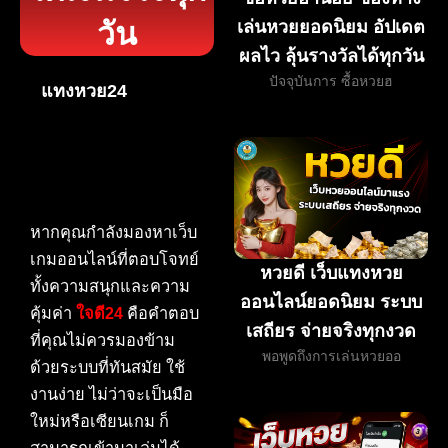
วัน
เล่นหวยยอดนิยม อัปเดต
ผลไว ลุ้นรางวัลได้ทุกวัน
ปัจจุบันการ ซื้อหวยฮ
แทงหวย24
หากคุณกำลังมองหาเว็บ
เกมออนไลน์ที่ตอบโจทย์
หวยดี เว็บแทงหวย
ทั้งความสนุกและความ
ออนไลน์ยอดนิยม ระบบ
คุ้มค่า
ใจดี24
คือคำตอบ
เสถียร จ่ายจริงทุกงวด
ที่คุณไม่ควรมองข้าม
พอพูดถึงการเล่นหวยออ
ด้วยระบบที่ทันสมัย ใช้
งานง่าย ไม่ว่าจะเป็นมือ
ใหม่หรือเซียนเกม ก็