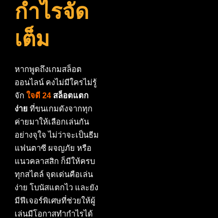
กำไรจัด
เต็ม
หากพูดถึงเกมสล็อต
ออนไลน์ คงไม่มีใครไม่รู้
จัก
ใจดี 24
สล็อตแตก
ง่าย
ที่ขนเกมดังจากทุก
ค่ายมาให้เลือกเล่นกัน
อย่างจุใจ ไม่ว่าจะเป็นธีม
แฟนตาซี ผจญภัย หรือ
แนวคลาสสิก ก็มีให้ครบ
ทุกสไตล์ จุดเด่นคือเล่น
ง่าย โบนัสแตกไว และยัง
มีฟีเจอร์พิเศษที่ช่วยให้ผู้
เล่นมีโอกาสทำกำไรได้