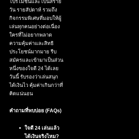
โปรโมชันและโบนัสราย
วัน รายสัปดาห์ รวมถึง
กิจกรรมพิเศษที่มอบให้ผู้
เล่นทุกคนอย่างต่อเนื่อง
ใครที่ไม่อยากพลาด
ความคุ้มค่าและสิทธิ
ประโยชน์มากมาย รีบ
สมัครและเข้ามาเป็นส่วน
หนึ่งของใจดี 24 ได้เลย
วันนี้ รับรองว่าเล่นสนุก
ได้เงินไว คุ้มค่าเกินกว่าที่
คิดแน่นอน
คำถามที่พบบ่อย (FAQs)
ใจดี 24 เล่นแล้ว
ได้เงินจริงไหม?