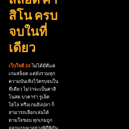
สิโน ครบ
จบในที่
เดียว
เว็บใจดี 24
ไม่ได้มีดีแค่
เกมสล็อต แต่ยังรวมทุก
ความบันเทิงไว้ครบจบใน
ที่เดียว ไม่ว่าจะเป็นคาสิ
โนสด บาคาร่า รูเล็ต
ไฮโล หรือเกมยิงปลา ก็
สามารถเลือกเล่นได้
ตามใจชอบ ทุกเกมถูก
ออกแบบมาอย่างพิถีพิถัน