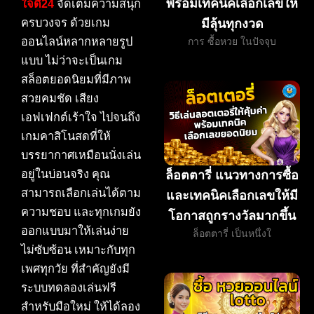
พร้อมเทคนิคเลือกเลขให้
ใจดี24
จัดเต็มความสนุก
ครบวงจร ด้วยเกม
มีลุ้นทุกงวด
ออนไลน์หลากหลายรูป
การ ซื้อหวย ในปัจจุบ
แบบ ไม่ว่าจะเป็นเกม
สล็อตยอดนิยมที่มีภาพ
สวยคมชัด เสียง
เอฟเฟกต์เร้าใจ ไปจนถึง
เกมคาสิโนสดที่ให้
บรรยากาศเหมือนนั่งเล่น
อยู่ในบ่อนจริง คุณ
ล็อตตารี่ แนวทางการซื้อ
สามารถเลือกเล่นได้ตาม
และเทคนิคเลือกเลขให้มี
ความชอบ และทุกเกมยัง
โอกาสถูกรางวัลมากขึ้น
ออกแบบมาให้เล่นง่าย
ล็อตตารี่ เป็นหนึ่งใ
ไม่ซับซ้อน เหมาะกับทุก
เพศทุกวัย ที่สำคัญยังมี
ระบบทดลองเล่นฟรี
สำหรับมือใหม่ ให้ได้ลอง