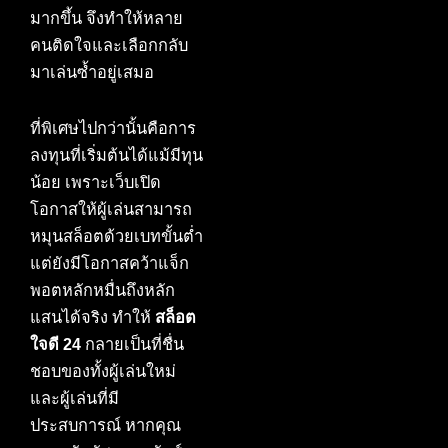
มากขึ้น จึงทำให้หลาย
คนติดใจและเลือกกลับ
มาเล่นซ้ำอยู่เสมอ
ที่พิเศษไปกว่านั้นคือการ
ลงทุนที่เริ่มต้นได้แม้มีทุน
น้อย เพราะเว็บเปิด
โอกาสให้ผู้เล่นสามารถ
หมุนสล็อตด้วยเบทขั้นต่ำ
แต่ยังมีโอกาสคว้าแจ็ก
พอตหลักหมื่นถึงหลัก
แสนได้จริง ทำให้
สล็อต
ใจดี 24
กลายเป็นที่ชื่น
ชอบของทั้งผู้เล่นใหม่
และผู้เล่นที่มี
ประสบการณ์ หากคุณ