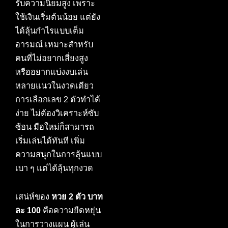
รับความนิยมสูง เพราะ
ใช้เงินเริ่มต้นน้อย แต่ยัง
ได้ลุ้นกำไรแบบเต็ม
อารมณ์ เหมาะสำหรับ
คนที่ไม่อยากเสี่ยงสูง
หรืออยากแบ่งงบเล่น
หลายแนวในงวดเดียว
การเลือกเลข 2 ตัวทำได้
ง่าย ไม่ต้องวิเคราะห์ซับ
ซ้อน มือใหม่ก็สามารถ
เริ่มเล่นได้ทันที เพิ่ม
ความสนุกในการลุ้นแบบ
เบา ๆ แต่ได้ลุ้นทุกงวด
เสน่ห์ของ
หวย 2 ตัว บาท
ละ 100
คือความยืดหยุ่น
ในการวางแผน ผู้เล่น