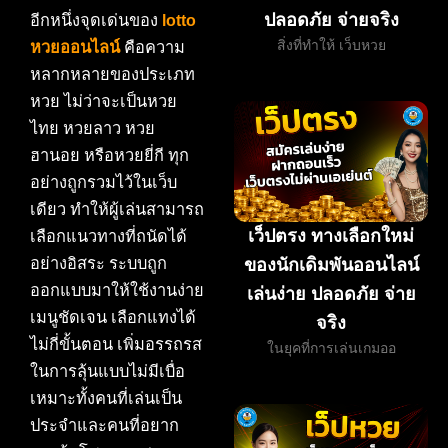
ปลอดภัย จ่ายจริง
อีกหนึ่งจุดเด่นของ
lotto
สิ่งที่ทำให้ เว็บหวย
หวยออนไลน์
คือความ
หลากหลายของประเภท
หวย ไม่ว่าจะเป็นหวย
ไทย หวยลาว หวย
ฮานอย หรือหวยยี่กี ทุก
อย่างถูกรวมไว้ในเว็บ
เดียว ทำให้ผู้เล่นสามารถ
เว็ปตรง ทางเลือกใหม่
เลือกแนวทางที่ถนัดได้
อย่างอิสระ ระบบถูก
ของนักเดิมพันออนไลน์
ออกแบบมาให้ใช้งานง่าย
เล่นง่าย ปลอดภัย จ่าย
เมนูชัดเจน เลือกแทงได้
จริง
ไม่กี่ขั้นตอน เพิ่มอรรถรส
ในยุคที่การเล่นเกมออ
ในการลุ้นแบบไม่มีเบื่อ
เหมาะทั้งคนที่เล่นเป็น
ประจำและคนที่อยาก