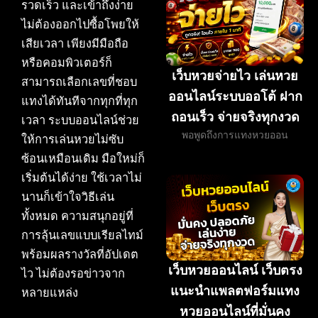
รวดเร็ว และเข้าถึงง่าย
ไม่ต้องออกไปซื้อโพยให้
เสียเวลา เพียงมีมือถือ
หรือคอมพิวเตอร์ก็
เว็บหวยจ่ายไว เล่นหวย
สามารถเลือกเลขที่ชอบ
ออนไลน์ระบบออโต้ ฝาก
แทงได้ทันทีจากทุกที่ทุก
ถอนเร็ว จ่ายจริงทุกงวด
เวลา ระบบออนไลน์ช่วย
พอพูดถึงการแทงหวยออน
ให้การเล่นหวยไม่ซับ
ซ้อนเหมือนเดิม มือใหม่ก็
เริ่มต้นได้ง่าย ใช้เวลาไม่
นานก็เข้าใจวิธีเล่น
ทั้งหมด ความสนุกอยู่ที่
การลุ้นเลขแบบเรียลไทม์
พร้อมผลรางวัลที่อัปเดต
เว็บหวยออนไลน์ เว็บตรง
ไว ไม่ต้องรอข่าวจาก
แนะนำแพลตฟอร์มแทง
หลายแหล่ง
หวยออนไลน์ที่มั่นคง