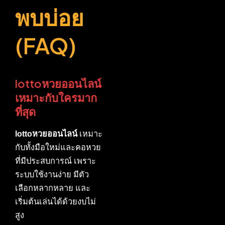
พบบ่อย
(FAQ)
lottoหวยออนไลน์
เหมาะกับใครมาก
ที่สุด
lottoหวยออนไลน์
เหมาะ
กับทั้งมือใหม่และคอหวย
ที่มีประสบการณ์ เพราะ
ระบบใช้งานง่าย มีตัว
เลือกหลากหลาย และ
เริ่มต้นเล่นได้ด้วยงบไม่
สูง