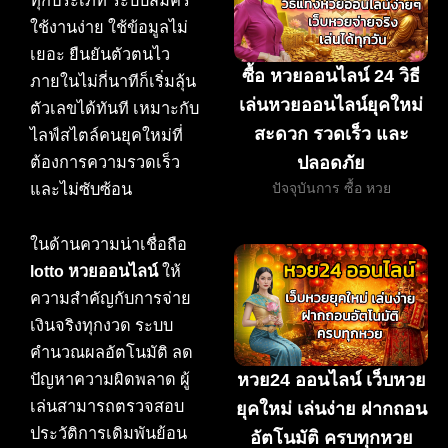
ใช้งานง่าย ใช้ข้อมูลไม่
เยอะ ยืนยันตัวตนไว
ซื้อ หวยออนไลน์ 24 วิธี
ภายในไม่กี่นาทีก็เริ่มลุ้น
เล่นหวยออนไลน์ยุคใหม่
ตัวเลขได้ทันที เหมาะกับ
สะดวก รวดเร็ว และ
ไลฟ์สไตล์คนยุคใหม่ที่
ต้องการความรวดเร็ว
ปลอดภัย
และไม่ซับซ้อน
ปัจจุบันการ ซื้อ หวย
ในด้านความน่าเชื่อถือ
lotto หวยออนไลน์
ให้
ความสำคัญกับการจ่าย
เงินจริงทุกงวด ระบบ
คำนวณผลอัตโนมัติ ลด
หวย24 ออนไลน์ เว็บหวย
ปัญหาความผิดพลาด ผู้
เล่นสามารถตรวจสอบ
ยุคใหม่ เล่นง่าย ฝากถอน
ประวัติการเดิมพันย้อน
อัตโนมัติ ครบทุกหวย