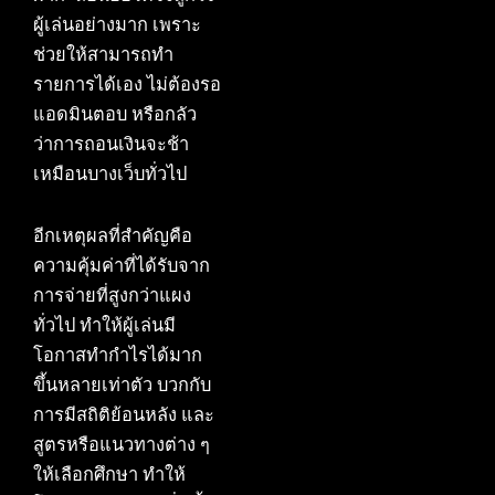
ผู้เล่นอย่างมาก เพราะ
ช่วยให้สามารถทำ
รายการได้เอง ไม่ต้องรอ
แอดมินตอบ หรือกลัว
ว่าการถอนเงินจะช้า
เหมือนบางเว็บทั่วไป
อีกเหตุผลที่สำคัญคือ
ความคุ้มค่าที่ได้รับจาก
การจ่ายที่สูงกว่าแผง
ทั่วไป ทำให้ผู้เล่นมี
โอกาสทำกำไรได้มาก
ขึ้นหลายเท่าตัว บวกกับ
การมีสถิติย้อนหลัง และ
สูตรหรือแนวทางต่าง ๆ
ให้เลือกศึกษา ทำให้