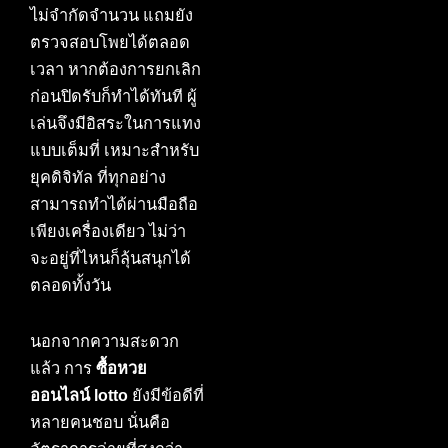
ไม่จำกัดจำนวน แถมยัง
ตรวจสอบโพยได้ตลอด
เวลา หากต้องการยกเลิก
ก่อนปิดรับก็ทำได้ทันที ผู้
เล่นจึงมีอิสระในการแทง
แบบเต็มที่ เหมาะสำหรับ
ยุคดิจิทัล ที่ทุกอย่าง
สามารถทำได้ผ่านมือถือ
เพียงเครื่องเดียว ไม่ว่า
จะอยู่ที่ไหนก็ลุ้นสนุกได้
ตลอดทั้งวัน
นอกจากความสะดวก
แล้ว การ
ซื้อหวย
ออนไลน์ lotto
ยังมีข้อดีที่
หลายคนชอบ นั่นคือ