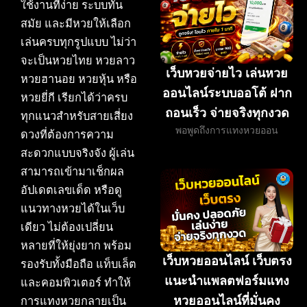
ใช้งานที่ง่าย ระบบทัน
สมัย และมีหวยให้เลือก
เล่นครบทุกรูปแบบ ไม่ว่า
จะเป็นหวยไทย หวยลาว
เว็บหวยจ่ายไว เล่นหวย
หวยฮานอย หวยหุ้น หรือ
ออนไลน์ระบบออโต้ ฝาก
หวยยี่กี เรียกได้ว่าครบ
ถอนเร็ว จ่ายจริงทุกงวด
ทุกแนวสำหรับสายเสี่ยง
พอพูดถึงการแทงหวยออน
ดวงที่ต้องการความ
สะดวกแบบจริงจัง ผู้เล่น
สามารถเข้ามาเช็กผล
อัปเดตเลขเด็ด หรือดู
แนวทางหวยได้ในเว็บ
เดียว ไม่ต้องเปลี่ยน
หลายที่ให้ยุ่งยาก พร้อม
เว็บหวยออนไลน์ เว็บตรง
รองรับทั้งมือถือ แท็บเล็ต
แนะนำแพลตฟอร์มแทง
และคอมพิวเตอร์ ทำให้
หวยออนไลน์ที่มั่นคง
การแทงหวยกลายเป็น