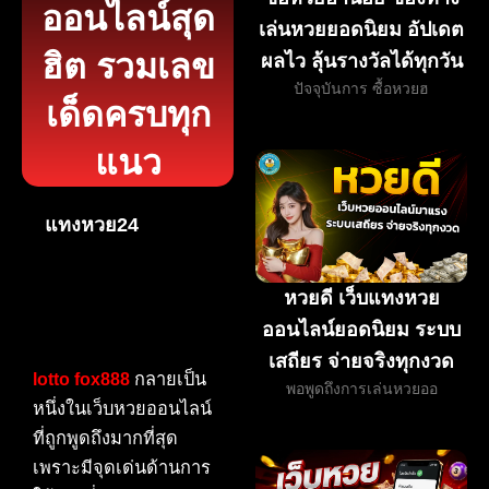
ออนไลน์สุด
เล่นหวยยอดนิยม อัปเดต
ฮิต รวมเลข
ผลไว ลุ้นรางวัลได้ทุกวัน
ปัจจุบันการ ซื้อหวยฮ
เด็ดครบทุก
แนว
แทงหวย24
หวยดี เว็บแทงหวย
ออนไลน์ยอดนิยม ระบบ
เสถียร จ่ายจริงทุกงวด
lotto fox888
กลายเป็น
พอพูดถึงการเล่นหวยออ
หนึ่งในเว็บหวยออนไลน์
ที่ถูกพูดถึงมากที่สุด
เพราะมีจุดเด่นด้านการ