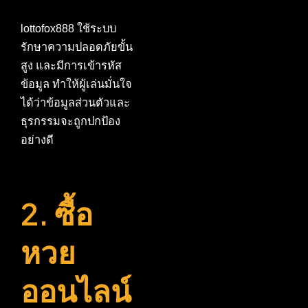
lottofox888 ใช้ระบบ
รักษาความปลอดภัยขั้น
สูง และมีการเข้ารหัส
ข้อมูล ทำให้ผู้เล่นมั่นใจ
ได้ว่าข้อมูลส่วนตัวและ
ธุรกรรมจะถูกปกป้อง
อย่างดี
2. ซื้อ
หวย
ออนไลน์