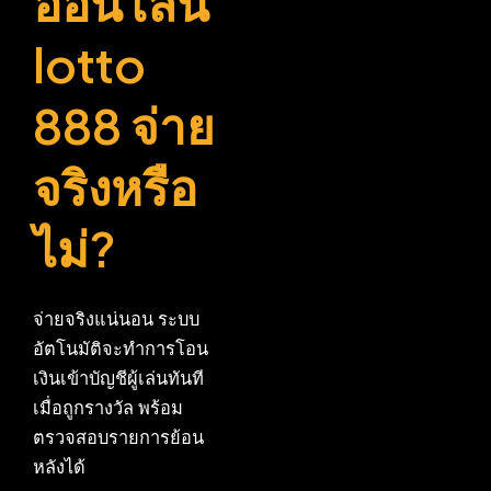
ออนไลน์
lotto
888 จ่าย
จริงหรือ
ไม่?
จ่ายจริงแน่นอน ระบบ
อัตโนมัติจะทำการโอน
เงินเข้าบัญชีผู้เล่นทันที
เมื่อถูกรางวัล พร้อม
ตรวจสอบรายการย้อน
หลังได้