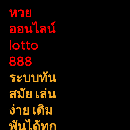
หวย
ออนไลน์
lotto
888
ระบบทัน
สมัย เล่น
ง่าย เดิม
พันได้ทุก