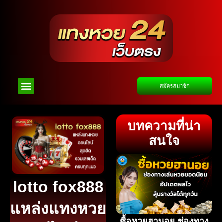
Skip
to
content
Menu
สมัครสมาชิก
บทความที่น่า
สนใจ
lotto fox888
แหล่งแทงหวย
ซื้อหวยฮานอย ช่องทาง