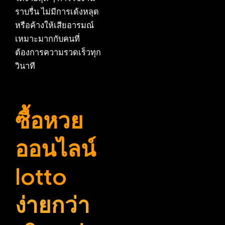
ราบรื่น ไม่มีการเด้งหลุด
หรือค้างให้เสียอารมณ์
เหมาะมากกับคนที่
ต้องการความรวดเร็วทุก
วินาที
ซื้อหวย
ออนไลน์
lotto
ง่ายกว่า