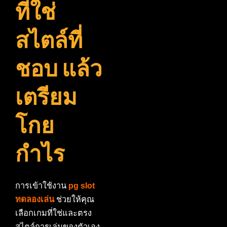
ที่ใช่
สไตล์ที่
ชอบ แล้ว
เตรียม
โกย
กำไร
การเข้าใช้งาน
pg slot
ทดลองเล่น
ช่วยให้คุณ
เลือกเกมที่ใช่และตรง
สไตล์การเล่นของตัวเอง