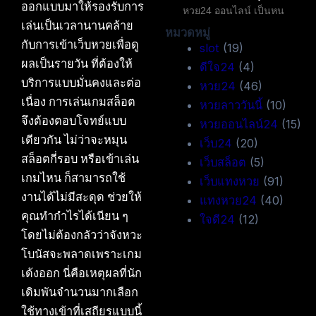
ออกแบบมาให้รองรับการ
หวย24 ออนไลน์ เป็นหน
เล่นเป็นเวลานานคล้าย
หมวดหมู่
กับการเข้าเว็บหวยเพื่อดู
slot
(19)
ผลเป็นรายวัน ที่ต้องให้
ดีใจ24
(4)
บริการแบบมั่นคงและต่อ
หวย24
(46)
เนื่อง การเล่นเกมสล็อต
หวยลาววันนี้
(10)
จึงต้องตอบโจทย์แบบ
หวยออนไลน์24
(15)
เดียวกัน ไม่ว่าจะหมุน
เว็บ24
(20)
สล็อตกี่รอบ หรือเข้าเล่น
เว็บสล็อต
(5)
เกมไหน ก็สามารถใช้
เว็บแทงหวย
(91)
งานได้ไม่มีสะดุด ช่วยให้
แทงหวย24
(40)
คุณทำกำไรได้เนียน ๆ
ใจดี24
(12)
โดยไม่ต้องกลัวว่าจังหวะ
โบนัสจะพลาดเพราะเกม
เด้งออก นี่คือเหตุผลที่นัก
เดิมพันจำนวนมากเลือก
ใช้ทางเข้าที่เสถียรแบบนี้