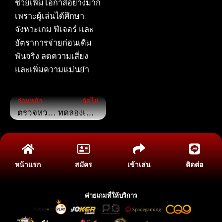
ช่วยเพิ่มโอกาสอย่างมาก
เพราะผู้เล่นได้ศึกษา
จังหวะเกม ฟีเจอร์ และ
อัตราการจ่ายก่อนเดิม
พันจริง ลดความเสี่ยง
และเพิ่มความแม่นยำ
ก่อนหน้า
ถัดไป
Prev
Next
ตรวจหวยวันนี้ล่าสุด 2568 อัปเดตผลรางวัลแบบเรียลไทม์ ลุ้นเลขได้ทุกงวด
ทดลองเล่นสล็อต pg ฟรี ก่อนเดิมพันจริง สนุกทุกเกม รู้ผลไว ไม่ต้องเสียเงิน
หน้าแรก
สมัคร
เข้าเล่น
ติดต่อ
ค่ายเกมที่ให้บริการ