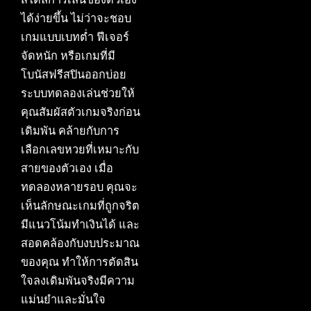
ได้ง่ายขึ้น ไม่ว่าจะชอบ
เกมแบบเบทต่ำ ฟีเจอร์
จัดหนัก หรือเกมที่มี
โบนัสฟรีสปินออกบ่อย
ระบบทดลองเล่นช่วยให้
คุณสัมผัสตัวเกมจริงก่อน
เดิมพัน คล้ายกับการ
เลือกเลขหวยที่เหมาะกับ
สายของตัวเอง เมื่อ
ทดลองหลายรอบ คุณจะ
เห็นลักษณะเกมที่ถูกจริต
มีแนวโน้มทำเงินได้ และ
สอดคล้องกับงบประมาณ
ของคุณ ทำให้การตัดสิน
ใจลงเดิมพันจริงมีความ
แม่นยำและมั่นใจ