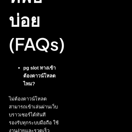
บ่อย
(FAQs)
pg slot ทางเข้า
ต้องดาวน์โหลด
ไหม?
ไม่ต้องดาวน์โหลด
สามารถเข้าเล่นผ่านเว็บ
บราวเซอร์ได้ทันที
รองรับทุกระบบมือถือ ใช้
งานง่ายและรวดเร็ว