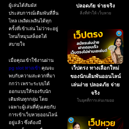
ผู้เล่นได้สัมผัส
ปลอดภัย จ่ายจริง
ประสบการณ์เดิมพันที่ลื่น
สิ่งที่ทำให้ เว็บหวย
ไหล เพลิดเพลินได้ทุก
ครั้งที่เข้าเล่น ไม่ว่าจะอยู่
ไหนก็หมุนสล็อตได้
สบายใจ
เมื่อคุณเข้าใช้งานผ่าน
เว็ปตรง ทางเลือกใหม่
pg slot ทางเข้า
คุณจะ
พบกับความสะดวกที่มา
ของนักเดิมพันออนไลน์
กกว่า เพราะระบบได้
เล่นง่าย ปลอดภัย จ่าย
ออกแบบให้รองรับนัก
จริง
เดิมพันทุกกลุ่ม โดย
ในยุคที่การเล่นเกมออ
เฉพาะผู้เล่นที่คุ้นเคยกับ
การเข้าเว็บหวยออนไลน์
อยู่แล้ว ซึ่งต้องมี