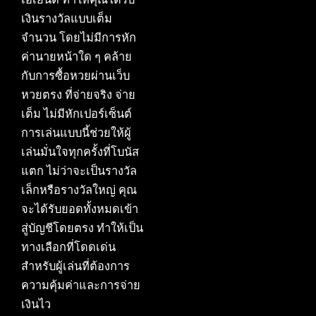
เงินรางวัลแบบเต็ม
จำนวน โดยไม่มีการหัก
ค่านายหน้าใด ๆ คล้าย
กับการซื้อหวยผ่านเว็บ
หวยตรง ที่จ่ายจริง จ่าย
เต็ม ไม่มีหักเปอร์เซ็นต์
การเล่นแบบนี้ช่วยให้ผู้
เล่นมั่นใจทุกครั้งที่โบนัส
แตก ไม่ว่าจะเป็นรางวัล
เล็กหรือรางวัลใหญ่ คุณ
จะได้รับยอดทั้งหมดเข้า
สู่บัญชีโดยตรง ทำให้เป็น
ทางเลือกที่โดดเด่น
สำหรับผู้เล่นที่ต้องการ
ความคุ้มค่าและการจ่าย
เงินไว