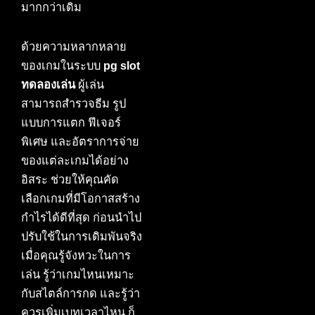
มากกว่าเดิม
ด้วยความหลากหลาย
ของเกมในระบบ
pg slot
ทดลองเล่น
ผู้เล่น
สามารถสำรวจธีม รูป
แบบการแตก ฟีเจอร์
พิเศษ และอัตราการจ่าย
ของแต่ละเกมได้อย่าง
อิสระ ช่วยให้คุณคัด
เลือกเกมที่มีโอกาสสร้าง
กำไรได้ดีที่สุด ก่อนนำไป
ปรับใช้ในการเดิมพันจริง
เมื่อคุณรู้จังหวะในการ
เล่น รู้ว่าเกมไหนเหมาะ
กับสไตล์การกด และรู้ว่า
ควรเพิ่มเบทเวลาไหน ก็