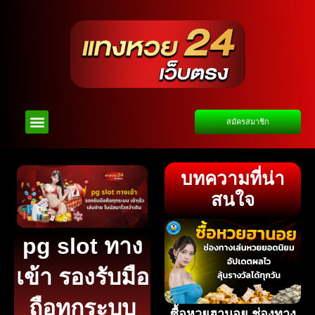
Skip
to
content
Menu
สมัครสมาชิก
บทความที่น่า
สนใจ
pg slot ทาง
เข้า รองรับมือ
ถือทุกระบบ
ซื้อหวยฮานอย ช่องทาง