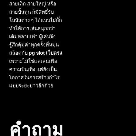
สายเล็ก สายใหญ่ หรือ
สายปั้นทุน ก็มีสิทธิ์รับ
โบนัสต่าง ๆ ได้แบบไม่กั๊ก
ทำให้การเล่นสนุกกว่า
เดิมหลายเท่า ผู้เล่นจึง
รู้สึกคุ้มค่าทุกครั้งที่หมุน
สล็อตกับ
pg slot เว็บตรง
เพราะไม่ใช่แค่เล่นเพื่อ
ความบันเทิง แต่ยังเป็น
โอกาสในการสร้างกำไร
แบบระยะยาวอีกด้วย
คำถาม