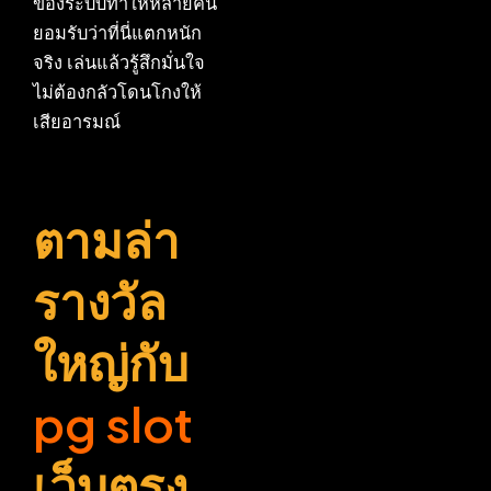
ของระบบทำให้หลายคน
ยอมรับว่าที่นี่แตกหนัก
จริง เล่นแล้วรู้สึกมั่นใจ
ไม่ต้องกลัวโดนโกงให้
เสียอารมณ์
ตามล่า
รางวัล
ใหญ่กับ
pg slot
เว็บตรง