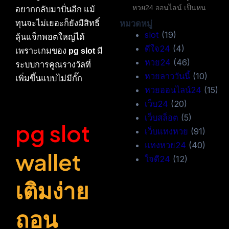
หวย24 ออนไลน์ เป็นหน
อยากกลับมาปั่นอีก แม้
หมวดหมู่
ทุนจะไม่เยอะก็ยังมีสิทธิ์
slot
(19)
ลุ้นแจ็กพอตใหญ่ได้
ดีใจ24
(4)
เพราะเกมของ
pg slot
มี
หวย24
(46)
ระบบการคูณรางวัลที่
หวยลาววันนี้
(10)
เพิ่มขึ้นแบบไม่มีกั๊ก
หวยออนไลน์24
(15)
เว็บ24
(20)
เว็บสล็อต
(5)
pg slot
เว็บแทงหวย
(91)
แทงหวย24
(40)
wallet
ใจดี24
(12)
เติมง่าย
ถอน