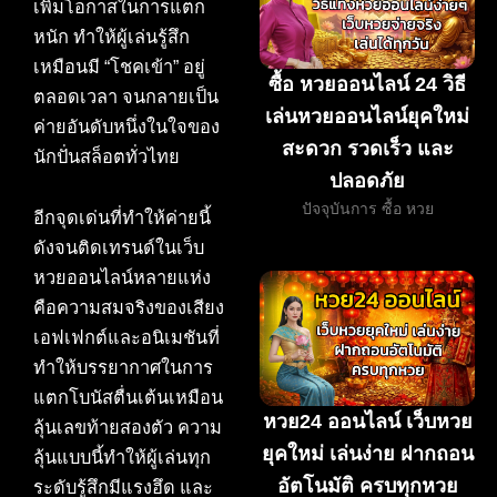
เพิ่มโอกาสในการแตก
หนัก ทำให้ผู้เล่นรู้สึก
เหมือนมี “โชคเข้า” อยู่
ซื้อ หวยออนไลน์ 24 วิธี
ตลอดเวลา จนกลายเป็น
เล่นหวยออนไลน์ยุคใหม่
ค่ายอันดับหนึ่งในใจของ
สะดวก รวดเร็ว และ
นักปั่นสล็อตทั่วไทย
ปลอดภัย
ปัจจุบันการ ซื้อ หวย
อีกจุดเด่นที่ทำให้ค่ายนี้
ดังจนติดเทรนด์ในเว็บ
หวยออนไลน์หลายแห่ง
คือความสมจริงของเสียง
เอฟเฟกต์และอนิเมชันที่
ทำให้บรรยากาศในการ
แตกโบนัสตื่นเต้นเหมือน
หวย24 ออนไลน์ เว็บหวย
ลุ้นเลขท้ายสองตัว ความ
ยุคใหม่ เล่นง่าย ฝากถอน
ลุ้นแบบนี้ทำให้ผู้เล่นทุก
อัตโนมัติ ครบทุกหวย
ระดับรู้สึกมีแรงฮึด และ