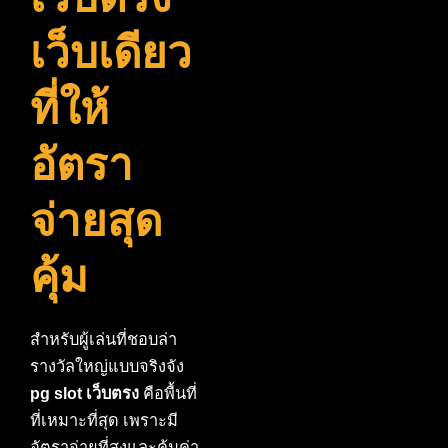
เว็บเดียว
ที่ให้
อัตรา
จ่ายสุด
คุ้ม
สำหรับผู้เล่นที่ชอบล่า
รางวัลใหญ่แบบจริงจัง
pg slot เว็บตรง
คือพื้นที่
ที่เหมาะที่สุด เพราะมี
อัตราจ่ายที่สูงและคุ้มค่า