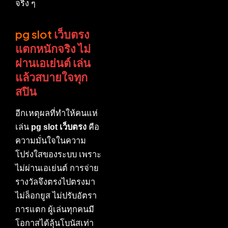
จริง ๆ
pg slot
เว็บตรง
แตกหนักจริง ไม่
ผ่านเอเย่นต์ เล่น
แล้วสบายใจทุก
สปิน
อีกเหตุผลที่ทำให้คนแห่
เล่น
pg slot เว็บตรง
คือ
ความมั่นใจในความ
โปร่งใสของระบบ เพราะ
ไม่ผ่านเอเย่นต์ การจ่าย
รางวัลจึงตรงไปตรงมา
ไม่ล็อกยูส ไม่ปรับอัตรา
การแตก ผู้เล่นทุกคนมี
โอกาสได้ลุ้นโบนัสเท่า