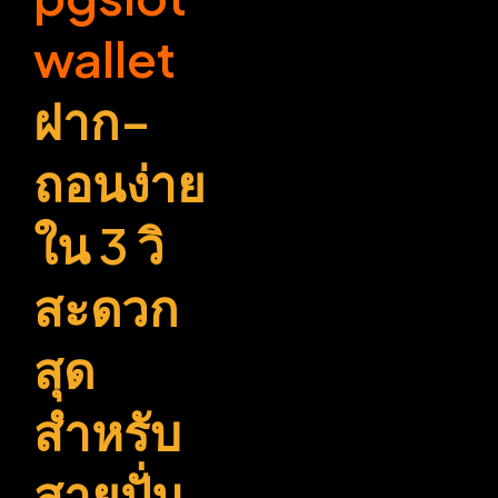
wallet
ฝาก–
ถอนง่าย
ใน 3 วิ
สะดวก
สุด
สำหรับ
สายปั่น