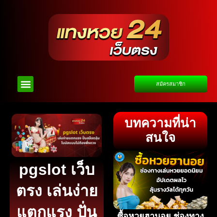
Skip
to
content
Menu
สมัครสมาชิก
บทความที่น่า
สนใจ
pgslot เว็บ
ตรง เล่นง่าย
แตกแรง ปั่น
ซื้อหวยฮานอย ช่องทาง