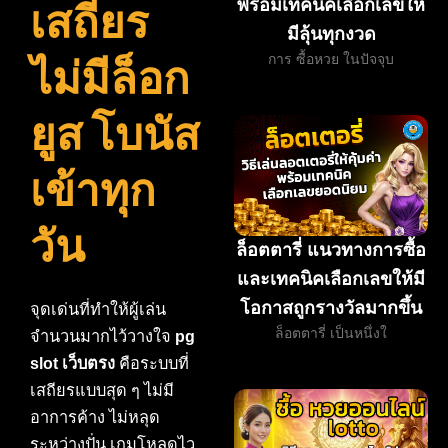
เสถียร
พร้อมเทคนิคเลือกเลขให้
มีลุ้นทุกงวด
ไม่มีล็อก
การ ซื้อหวย ในปัจจุบ
ยูส โบนัส
เข้าทุก
วัน
ล็อตตารี่ แนวทางการซื้อ
และเทคนิคเลือกเลขให้มี
โอกาสถูกรางวัลมากขึ้น
จุดเด่นที่ทำให้ผู้เล่น
ล็อตตารี่ เป็นหนึ่งใ
จำนวนมากไว้วางใจ
pg
slot เว็บตรง
คือระบบที่
เสถียรแบบสุด ๆ ไม่มี
อาการค้าง ไม่หลุด
ระหว่างปั่น เกมโหลดไว