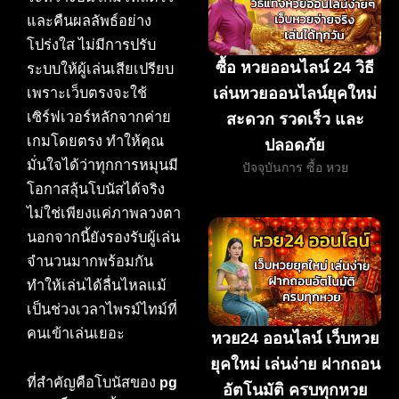
และคืนผลลัพธ์อย่าง
โปร่งใส ไม่มีการปรับ
ซื้อ หวยออนไลน์ 24 วิธี
ระบบให้ผู้เล่นเสียเปรียบ
เพราะเว็บตรงจะใช้
เล่นหวยออนไลน์ยุคใหม่
เซิร์ฟเวอร์หลักจากค่าย
สะดวก รวดเร็ว และ
เกมโดยตรง ทำให้คุณ
ปลอดภัย
มั่นใจได้ว่าทุกการหมุนมี
ปัจจุบันการ ซื้อ หวย
โอกาสลุ้นโบนัสได้จริง
ไม่ใช่เพียงแค่ภาพลวงตา
นอกจากนี้ยังรองรับผู้เล่น
จำนวนมากพร้อมกัน
ทำให้เล่นได้ลื่นไหลแม้
เป็นช่วงเวลาไพรม์ไทม์ที่
คนเข้าเล่นเยอะ
หวย24 ออนไลน์ เว็บหวย
ยุคใหม่ เล่นง่าย ฝากถอน
ที่สำคัญคือโบนัสของ
pg
อัตโนมัติ ครบทุกหวย