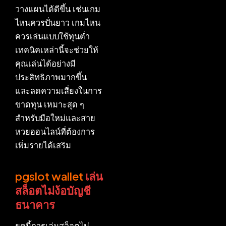
วางแผนได้ดีขึ้น เช่นเกม
ไหนควรปั่นยาว เกมไหน
ควรเล่นแบบใช้ทุนต่ำ
เทคนิคเหล่านี้จะช่วยให้
คุณเล่นได้อย่างมี
ประสิทธิภาพมากขึ้น
และลดความเสี่ยงในการ
ขาดทุน เหมาะสุด ๆ
สำหรับมือใหม่และสาย
หวยออนไลน์ที่ต้องการ
เพิ่มรายได้เสริม
pgslot wallet
เล่น
สล็อตไม่ง้อบัญชี
ธนาคาร