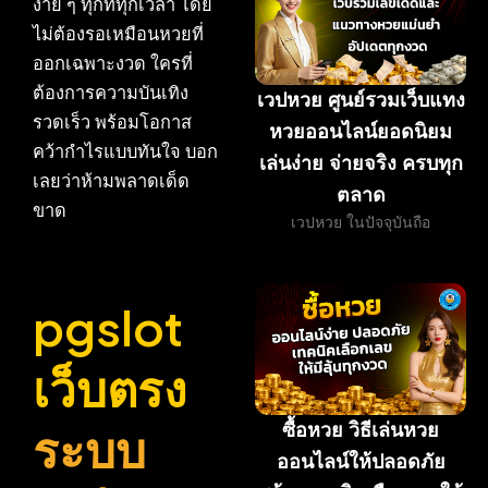
ง่าย ๆ ทุกที่ทุกเวลา โดย
ไม่ต้องรอเหมือนหวยที่
ออกเฉพาะงวด ใครที่
ต้องการความบันเทิง
เวปหวย ศูนย์รวมเว็บแทง
รวดเร็ว พร้อมโอกาส
หวยออนไลน์ยอดนิยม
คว้ากำไรแบบทันใจ บอก
เล่นง่าย จ่ายจริง ครบทุก
เลยว่าห้ามพลาดเด็ด
ตลาด
ขาด
เวปหวย ในปัจจุบันถือ
pgslot
เว็บตรง
ระบบ
ซื้อหวย วิธีเล่นหวย
ออนไลน์ให้ปลอดภัย