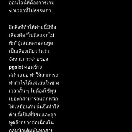
ออนไลน์ที่ต้องการเกม
ฆ่าเวลาที่ไม่ธรรมดา
อีกสิ่งที่ทำให้ค่ายนี้มีชื่อ
เสียงคือ “โบนัสแจกไม่
พัก” ผู้เล่นหลายคนพูด
เป็นเสียงเดียวกันว่า
จังหวะการจ่ายของ
pgslot
ค่อนข้าง
สม่ำเสมอ ทำให้สามารถ
ทำกำไรได้แม้เล่นในช่วง
เวลาสั้น ๆ ไม่ต้องใช้ทุน
เยอะก็สามารถแตกหนัก
ได้เหมือนกัน นั่นจึงทำให้
ค่ายนี้เป็นที่นิยมและถูก
พูดถึงอย่างต่อเนื่องใน
กลุ่มนักเดิมพันทุกสาย