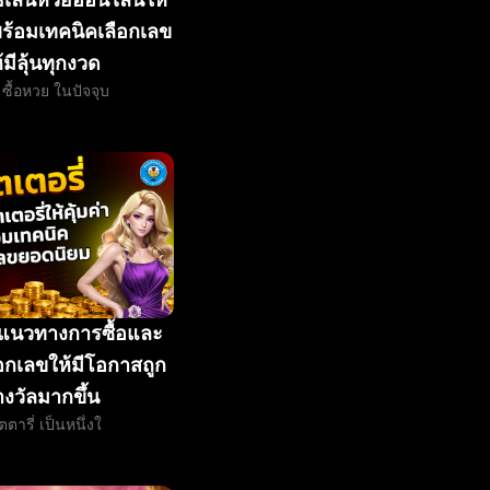
ร้อมเทคนิคเลือกเลข
้มีลุ้นทุกงวด
ซื้อหวย ในปัจจุบ
่ แนวทางการซื้อและ
อกเลขให้มีโอกาสถูก
างวัลมากขึ้น
ตตารี่ เป็นหนึ่งใ