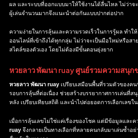
ผล และระบบที่ออกแบบมาให้ใช้งานได้ลื่นไหล ไม่ว่าจ
ผู้เล่นจำนวนมากจึงแนะนำต่อกันแบบปากต่อปาก
ความง่ายในการลุ้นและความรวดเร็วในการรู้ผล ทำให
ออนไลน์ที่เข้าถึงได้ทุกกลุ่ม ไม่ว่าจะเป็นมือใหม่หรือ
สไตล์ของตัวเอง โดยไม่ต้องมีขั้นตอนยุ่งยาก
หวยลาว พัฒนา ruay ศูนย์รวมความสนุกขอ
หวยลาว พัฒนา ruay
เปรียบเสมือนพื้นที่รวมตัวของคน
รอบการลุ้นที่ต่อเนื่อง ช่วยสร้างบรรยากาศการเล่นที่
หลัง เปรียบเทียบสถิติ และนำไปต่อยอดการเลือกเลขใน
เมื่อการลุ้นเลขไม่ใช่แค่เรื่องของโชค แต่มีข้อมูลและ
ruay
จึงกลายเป็นทางเลือกที่หลายคนกลับมาเล่นซ้ำอย่