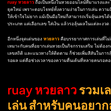
ruay หวยลาว
ถือเป็นหนึ่งในหวยออนไลน์ที่มาแรงและไ
ยุคใหม่ เพราะตอบโจทย์ทั้งความง่ายในการเล่น ควา
ให้เข้าใจไม่ยาก แม้เป็นมือใหม่ก็สามารถเริ่มลุ้นเลขได
ประเภท แค่เลือกเลข ใส่เงิน แล้วรอลุ้นผลในแต่ละงวด
อีกหนึ่งจุดเด่นของ
หวยลาว
คือบรรยากาศการเล่นที่ไม่ต
เหมาะกับคนที่อยากเล่นหวยเป็นกิจกรรมเสริม ไม่ต้องกด
เลขสถิติ และแนวทางให้ติดตาม ก็ช่วยเพิ่มสีสันในการลุ้
รอผล แต่คือช่วงเวลาของความตื่นเต้นที่หลายคนรอค
ruay หวยลาว
รวมเล
เล่น สำหรับคนอยากล