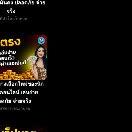
่มั่นคง ปลอดภัย จ่าย
จริง
งที่ทำให้ เว็บหวย
ทางเลือกใหม่ของนัก
นออนไลน์ เล่นง่าย
ดภัย จ่ายจริง
คที่การเล่นเกมออ