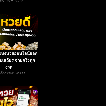
จุบันการ ซื้อหวยฮ
บแทงหวยออนไลน์ยอด
บเสถียร จ่ายจริงทุก
งวด
ดถึงการเล่นหวยออ