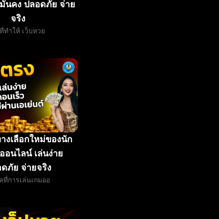
่มั่นคง ปลอดภัย จ่าย
จริง
งที่ทำให้ เว็บหวย
ทางเลือกใหม่ของนัก
นออนไลน์ เล่นง่าย
ดภัย จ่ายจริง
คที่การเล่นเกมออ