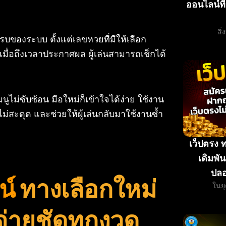
ออนไลน์ที
สิ่
บของระบบ ตั้งแต่เลขหวยที่มีให้เลือก
่อถึงเวลาประกาศผล ผู้เล่นสามารถเช็กได้
นูไม่ซับซ้อน มือใหม่ก็เข้าใจได้ง่าย ใช้งาน
 ไม่สะดุด และช่วยให้ผู้เล่นกลับมาใช้งานซ้ำ
เว็ปตรง 
เดิมพั
ปลอ
น์
ทางเลือกใหม่
ในยุ
จ่ายชัดทุกงวด