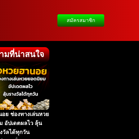
สมัครสมาชิก
มที่น่าสนใจ
นอย ช่องทางเล่นหวย
 อัปเดตผลไว ลุ้น
งวัลได้ทุกวัน