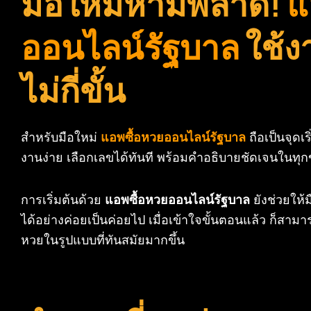
มือใหม่ห้ามพลาด!
แ
ออนไลน์รัฐบาล
ใช้งา
ไม่กี่ขั้น
สำหรับมือใหม่
แอพซื้อหวยออนไลน์รัฐบาล
ถือเป็นจุดเร
งานง่าย เลือกเลขได้ทันที พร้อมคำอธิบายชัดเจนในทุก
การเริ่มต้นด้วย
แอพซื้อหวยออนไลน์รัฐบาล
ยังช่วยให้
ได้อย่างค่อยเป็นค่อยไป เมื่อเข้าใจขั้นตอนแล้ว ก็สามา
หวยในรูปแบบที่ทันสมัยมากขึ้น