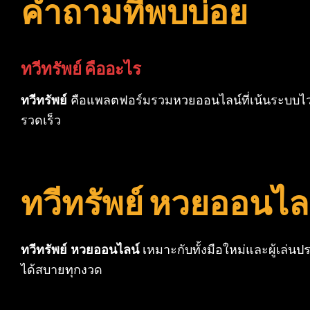
คำถามที่พบบ่อย
ทวีทรัพย์
คืออะไร
ทวีทรัพย์
คือแพลตฟอร์มรวมหวยออนไลน์ที่เน้นระบบไว
รวดเร็ว
ทวีทรัพย์ หวยออนไล
ทวีทรัพย์ หวยออนไลน์
เหมาะกับทั้งมือใหม่และผู้เล่นป
ได้สบายทุกงวด