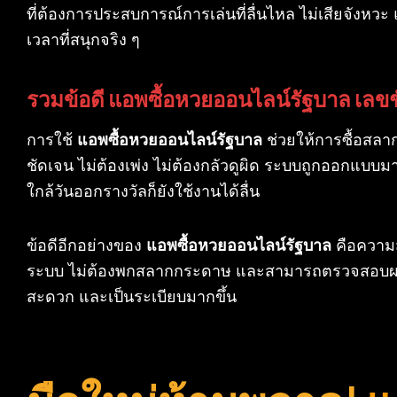
ที่ต้องการประสบการณ์การเล่นที่ลื่นไหล ไม่เสียจังหว
เวลาที่สนุกจริง ๆ
รวมข้อดี แอพซื้อหวยออนไลน์รัฐบาล เลขช
การใช้
แอพซื้อหวยออนไลน์รัฐบาล
ช่วยให้การซื้อสลาก
ชัดเจน ไม่ต้องเพ่ง ไม่ต้องกลัวดูผิด ระบบถูกออกแบบม
ใกล้วันออกรางวัลก็ยังใช้งานได้ลื่น
ข้อดีอีกอย่างของ
แอพซื้อหวยออนไลน์รัฐบาล
คือความส
ระบบ ไม่ต้องพกสลากกระดาษ และสามารถตรวจสอบผลได้ท
สะดวก และเป็นระเบียบมากขึ้น