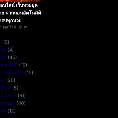
อนไลน์ เว็บหวยยุค
ง่าย ฝากถอนอัตโนมัติ
ครบทุกหวย
4 ออนไลน์ เป็นหน
(19)
จ24
(4)
ย24
(46)
ลาววันนี้
(10)
ออนไลน์24
(15)
บ24
(20)
บสล็อต
(5)
บแทงหวย
(91)
งหวย24
(40)
ี24
(12)