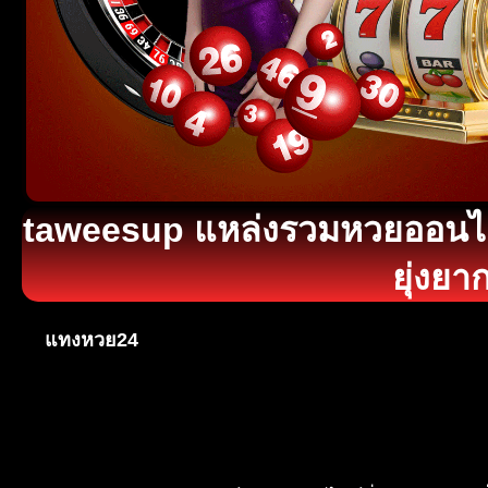
taweesup แหล่งรวมหวยออนไลน
ยุ่งยา
แทงหวย24