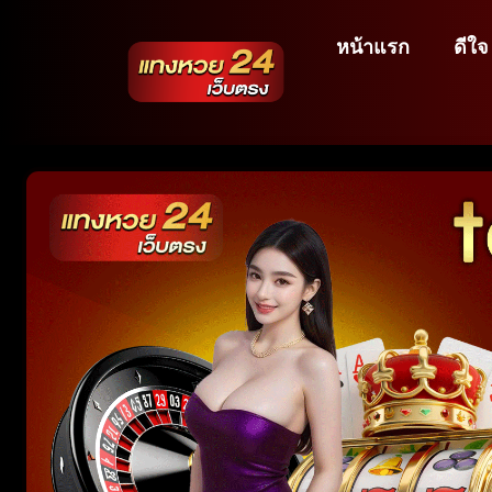
Skip
to
หน้าแรก
ดีใจ
content