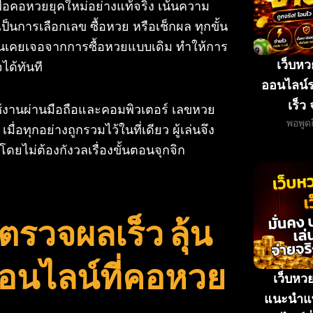
อคอหวยยุคใหม่อย่างแท้จริง เน้นความ
ะเป็นการเลือกเลข ซื้อหวย หรือเช็กผล ทุกขั้น
คนเคยเจอจากการซื้อหวยแบบเดิม ทำให้การ
เว็บหว
ได้ทันที
ออนไลน์
เร็ว
ช้งานผ่านมือถือและคอมพิวเตอร์ เลขหวย
พอพูด
อทุกอย่างถูกรวมไว้ในที่เดียว ผู้เล่นจึง
ดยไม่ต้องกังวลเรื่องขั้นตอนจุกจิก
รวจผลเร็ว ลุ้น
ยออนไลน์ที่คอหวย
เว็บหว
แนะนำแ