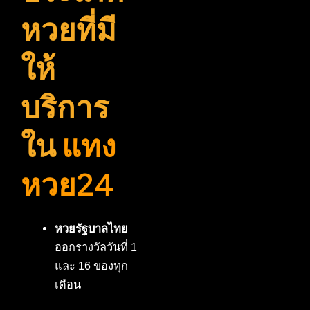
หวยที่มี
ให้
บริการ
ใน
แทง
หวย24
หวยรัฐบาลไทย
ออกรางวัลวันที่ 1
และ 16 ของทุก
เดือน