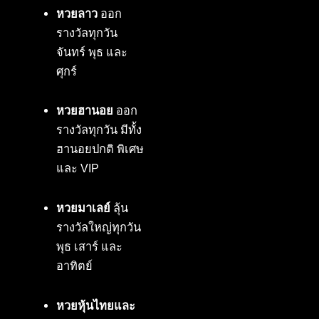
หวยลาว
ออก
รางวัลทุกวัน
จันทร์ พุธ และ
ศุกร์
หวยฮานอย
ออก
รางวัลทุกวัน มีทั้ง
ฮานอยปกติ พิเศษ
และ VIP
หวยมาเลย์
ลุ้น
รางวัลใหญ่ทุกวัน
พุธ เสาร์ และ
อาทิตย์
หวยหุ้นไทยและ