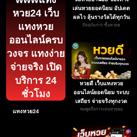
เล่นหวยยอดนิยม อัปเดต
หวย24 เว็บ
ผลไว ลุ้นรางวัลได้ทุกวัน
แทงหวย
ปัจจุบันการ ซื้อหวยฮ
ออนไลน์ครบ
วงจร แทงง่าย
จ่ายจริง เปิด
บริการ 24
หวยดี เว็บแทงหวย
ชั่วโมง
ออนไลน์ยอดนิยม ระบบ
เสถียร จ่ายจริงทุกงวด
พอพูดถึงการเล่นหวยออ
แทงหวย24