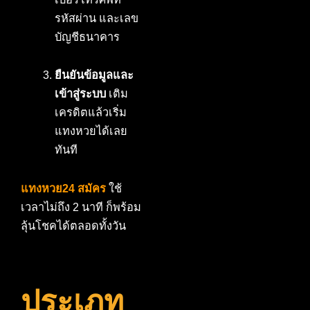
รหัสผ่าน และเลข
บัญชีธนาคาร
ยืนยันข้อมูลและ
เข้าสู่ระบบ
เติม
เครดิตแล้วเริ่ม
แทงหวยได้เลย
ทันที
แทงหวย24 สมัคร
ใช้
เวลาไม่ถึง 2 นาที ก็พร้อม
ลุ้นโชคได้ตลอดทั้งวัน
ประเภท