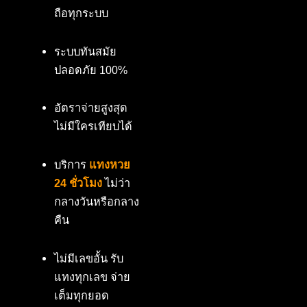
ถือทุกระบบ
ระบบทันสมัย
ปลอดภัย 100%
อัตราจ่ายสูงสุด
ไม่มีใครเทียบได้
บริการ
แทงหวย
24 ชั่วโมง
ไม่ว่า
กลางวันหรือกลาง
คืน
ไม่มีเลขอั้น รับ
แทงทุกเลข จ่าย
เต็มทุกยอด