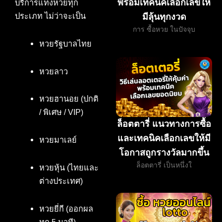
พร้อมเทคนิคเลือกเลขให้
บริการแทงหวยทุก
ประเภท ไม่ว่าจะเป็น
มีลุ้นทุกงวด
การ ซื้อหวย ในปัจจุบ
หวยรัฐบาลไทย
หวยลาว
หวยฮานอย (ปกติ
/ พิเศษ / VIP)
ล็อตตารี่ แนวทางการซื้อ
และเทคนิคเลือกเลขให้มี
หวยมาเลย์
โอกาสถูกรางวัลมากขึ้น
ล็อตตารี่ เป็นหนึ่งใ
หวยหุ้น (ไทยและ
ต่างประเทศ)
หวยยี่กี (ออกผล
ทุก 5 นาที)