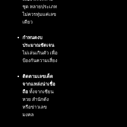
ชุด หลายประเภท
ไม่ควรทุ่มแค่เลข
เดียว
กำหนดงบ
ประมาณชัดเจน
ไม่เล่นเกินตัว เพื่อ
ป้องกันความเสี่ยง
ติดตามเลขเด็ด
จากแหล่งน่าเชื่อ
ถือ
ทั้งจากเซียน
หวย สำนักดัง
หรือข่าวเลข
มงคล