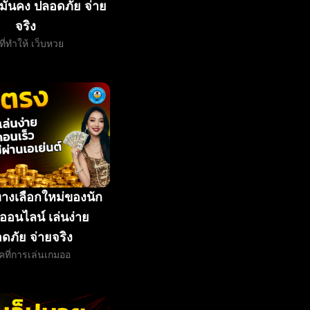
่มั่นคง ปลอดภัย จ่าย
จริง
งที่ทำให้ เว็บหวย
ทางเลือกใหม่ของนัก
นออนไลน์ เล่นง่าย
ดภัย จ่ายจริง
คที่การเล่นเกมออ