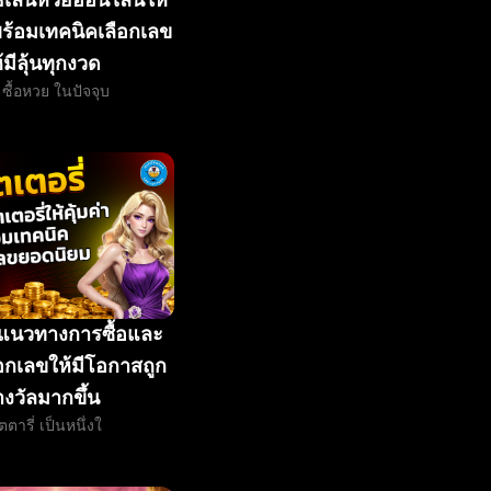
ร้อมเทคนิคเลือกเลข
้มีลุ้นทุกงวด
ซื้อหวย ในปัจจุบ
่ แนวทางการซื้อและ
อกเลขให้มีโอกาสถูก
างวัลมากขึ้น
ตตารี่ เป็นหนึ่งใ