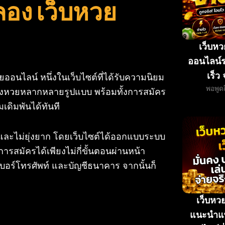
าลอง เว็บหวย
เว็บหว
ออนไลน์
เร็ว
ยออนไลน์ หนึ่งในเว็บไซต์ที่ได้รับความนิยม
พอพูด
ารแทงหวยหลากหลายรูปแบบ พร้อมทั้งการสมัคร
มเดิมพันได้ทันที
วกและไม่ยุ่งยาก โดยเว็บไซต์ได้ออกแบบระบบ
ารสมัครได้เพียงไม่กี่ขั้นตอนผ่านหน้า
อ เบอร์โทรศัพท์ และบัญชีธนาคาร จากนั้นก็
เว็บหว
แนะนำแ