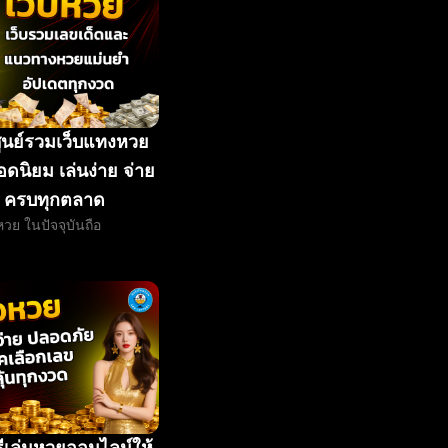
ูนย์รวมเว็บแทงหวย
ดนิยม เล่นง่าย จ่าย
ง ครบทุกตลาด
วย ในปัจจุบันถือ
ิธีเล่นหวยออนไลน์ให้