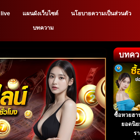
 live
แผนผังเว็บไซต์
นโยบายความเป็นส่วนตัว
บทความ
บทควา
ซื้อหวยฮา
ยอดนิยม
รา