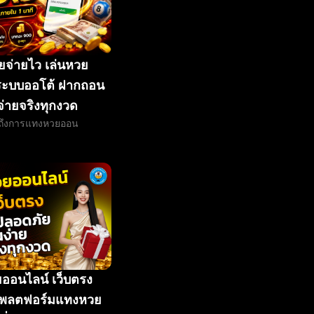
ยจ่ายไว เล่นหวย
ระบบออโต้ ฝากถอน
 จ่ายจริงทุกงวด
ถึงการแทงหวยออน
ยออนไลน์ เว็บตรง
พลตฟอร์มแทงหวย