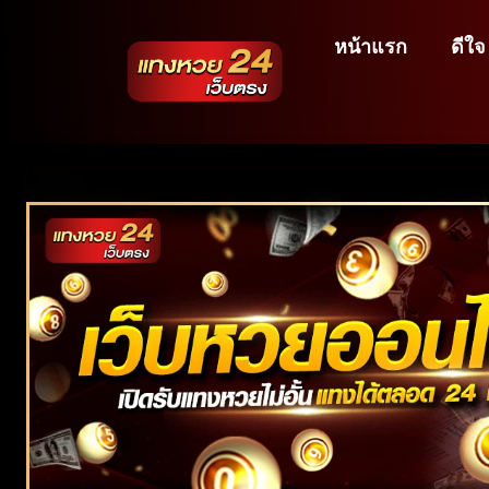
Skip
to
หน้าแรก
ดีใจ
content