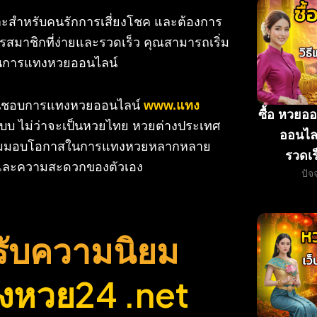
หมาะสำหรับคนรักการเสี่ยงโชค และต้องการ
มาชิกที่ง่ายและรวดเร็ว คุณสามารถเริ่ม
รในการแทงหวยออนไลน์
่ชื่นชอบการแทงหวยออนไลน์
www.แทง
ซื้อ หวยออ
ปแบบ ไม่ว่าจะเป็นหวยไทย หวยต่างประเทศ
ออนไล
้พร้อมมอบโอกาสในการแทงหวยหลากหลาย
รวดเ
บและความสะดวกของตัวเอง
ปัจ
้รับความนิยม
งหวย24 .net