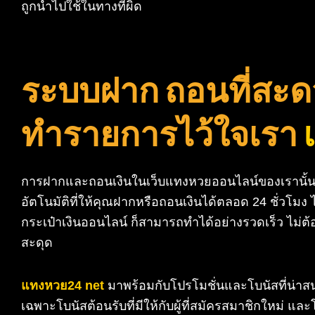
ถูกนำไปใช้ในทางที่ผิด
ระบบฝาก ถอนที่สะด
ทำรายการไว้ใจเรา
การฝากและถอนเงินในเว็บแทงหวยออนไลน์ของเรานั้น เ
อัตโนมัติที่ให้คุณฝากหรือถอนเงินได้ตลอด 24 ชั่วโม
กระเป๋าเงินออนไลน์ ก็สามารถทำได้อย่างรวดเร็ว ไม
สะดุด
แทงหวย24 net
มาพร้อมกับโปรโมชั่นและโบนัสที่น่าสนใ
เฉพาะโบนัสต้อนรับที่มีให้กับผู้ที่สมัครสมาชิกใหม่ และ