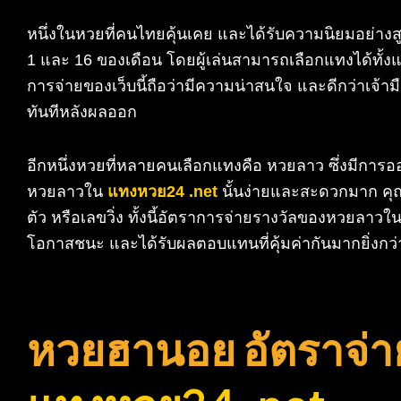
หนึ่งในหวยที่คนไทยคุ้นเคย และได้รับความนิยมอย่างสู
1 และ 16 ของเดือน โดยผู้เล่นสามารถเลือกแทงได้ทั้งแบบ
การจ่ายของเว็บนี้ถือว่ามีความน่าสนใจ และดีกว่าเจ้ามื
ทันทีหลังผลออก
อีกหนึ่งหวยที่หลายคนเลือกแทงคือ หวยลาว ซึ่งมีกา
หวยลาวใน
แทงหวย24 .net
นั้นง่ายและสะดวกมาก คุณส
ตัว หรือเลขวิ่ง ทั้งนี้อัตราการจ่ายรางวัลของหวยลาวในเว็บ
โอกาสชนะ และได้รับผลตอบแทนที่คุ้มค่ากันมากยิ่งกว่
หวยฮานอย อัตราจ่าย