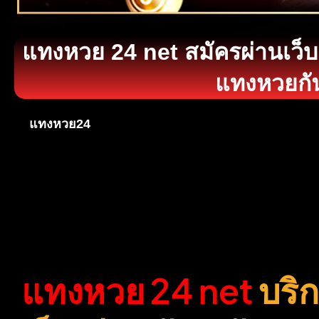
แทงหวย 24 net สมัครผ่านเว็บ 
แทงหวยกั
แทงหวย24
แทงหวย 24 net
บริ